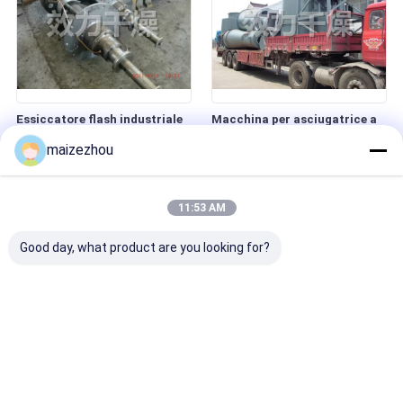
Essiccatore flash industriale
Macchina per asciugatrice a
ad alta precisione XSG-2
lampo industriale a basso
maizezhou
salvaspazio
consumo XSG-6 con garanzia
di 1 anno
11:53 AM
Good day, what product are you looking for?
Essiccatore a Flash
Macchina/attrezzatura per
Industriale Serie XSG Rotativo
asciugatura flash rotativa
per Materiali ad Alta
XSG-8 Concisa e di grande