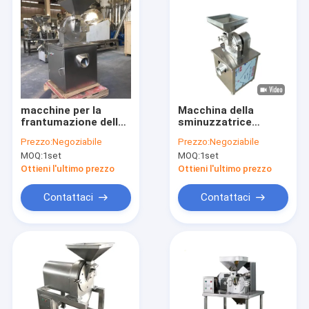
macchine per la
Macchina della
frantumazione della
sminuzzatrice
spezia di 60-150kg/H
dell'alimento del ODM
Prezzo:
Negoziabile
Prezzo:
Negoziabile
Profesional
3400rpm Herb
MOQ:
1set
MOQ:
1set
Grinding Machine
Low Noise dell'OEM
Ottieni l'ultimo prezzo
Ottieni l'ultimo prezzo
Contattaci
Contattaci
Casa
Prodotti
Chi siamo