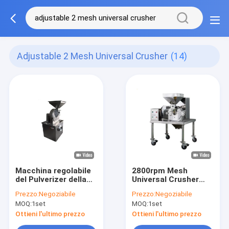
Adjustable 2 Mesh Universal Crusher
(14)
Macchina regolabile
2800rpm Mesh
del Pulverizer della
Universal Crusher
spezia di 2-120 Mesh
Wheat Pulverizer
Prezzo:
Negoziabile
Prezzo:
Negoziabile
Universal Crusher
regolabile 300-
MOQ:
1set
MOQ:
1set
High Efficiency
1500kg/H
Ottieni l'ultimo prezzo
Ottieni l'ultimo prezzo