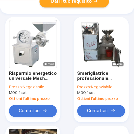
Dai il tuo requisito
Risparmio energetico
Smerigliatrice
universale Mesh
professionale
Food Pulverizer
universale Electric
Prezzo:
Negoziabile
Prezzo:
Negoziabile
regolabile del
della spezia del
MOQ:
1set
MOQ:
1set
frantoio di GMP 100-
frantoio WKS del CE
300kg/H
200-1000kg/H
Ottieni l'ultimo prezzo
Ottieni l'ultimo prezzo
Contattaci
Contattaci