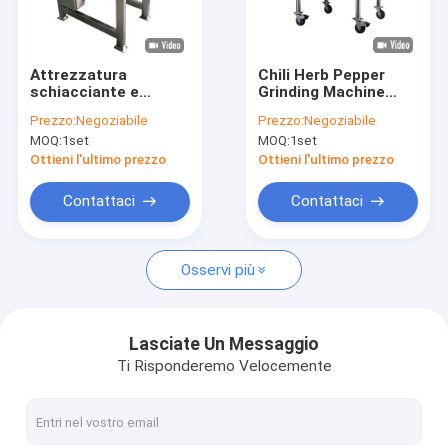
Fatory Tour
Controllo di qualità
Attrezzatura
Chili Herb Pepper
schiacciante e
Grinding Machine
Contattaci
stridente del pepe
150kg/alta efficienza
Prezzo:
Negoziabile
Prezzo:
Negoziabile
nero 7.5KW con la
di H
MOQ:
1set
MOQ:
1set
maglia regolabile
notizie
Ottieni l'ultimo prezzo
Ottieni l'ultimo prezzo
Tutti i casi
Contattaci
Contattaci
Osservi più
Essiccatore di spruzzo centrifugo ad alta velocità
Essiccatore a letto fluidizzato di vibrazione
Lasciate Un Messaggio
Ti Risponderemo Velocemente
Essiccatore di vuoto di microonda
Essiccatore di spruzzo di pressione