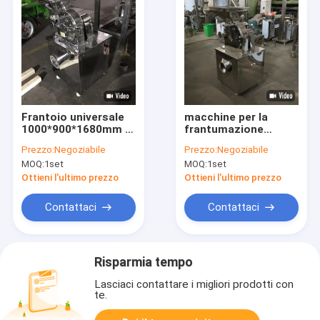
Frantoio universale
macchine per la
1000*900*1680mm di
frantumazione
acciaio inossidabile
regolabili della spezia
Prezzo:
Negoziabile
Prezzo:
Negoziabile
di alta efficienza
di 60-150kg/H Mesh
MOQ:
1set
MOQ:
1set
15KW
Sieve Universal
Crusher Profesional
Ottieni l'ultimo prezzo
Ottieni l'ultimo prezzo
Contattaci
Contattaci
Risparmia tempo
Lasciaci contattare i migliori prodotti con
te.