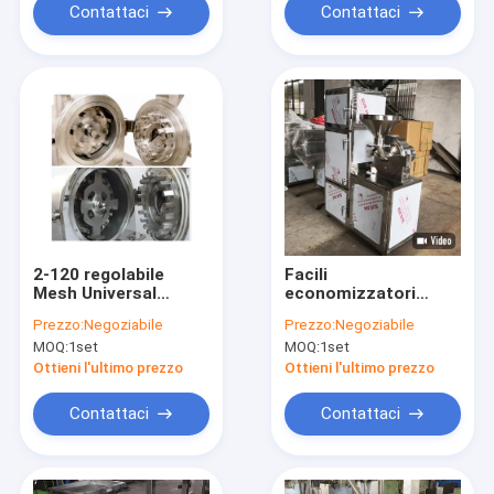
Contattaci
Contattaci
2-120 regolabile
Facili
Mesh Universal
economizzatori
Crusher
d'energia fanno
Prezzo:
Negoziabile
Prezzo:
Negoziabile
funzionare il frantoio
MOQ:
1set
MOQ:
1set
universale con la
maglia regolabile
Ottieni l'ultimo prezzo
Ottieni l'ultimo prezzo
Contattaci
Contattaci