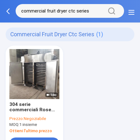
Commercial Fruit Dryer Ctc Series
(1)
304 serie
commerciali Rose
Grapes Drying
Prezzo:
Negoziabile
Machine
MOQ:
1 insieme
dell'essiccatore ctc
della frutta di acciaio
Ottieni l'ultimo prezzo
inossidabile