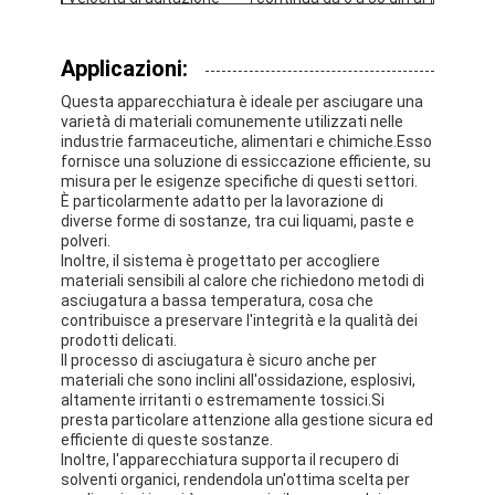
minuto
Potenza
5.5kw
Applicazioni:
Pressione di
Questa apparecchiatura è ideale per asciugare una
progettazione della
≤ 0,3 MPa
varietà di materiali comunemente utilizzati nelle
giacca (acqua calda)
industrie farmaceutiche, alimentari e chimiche.Esso
fornisce una soluzione di essiccazione efficiente, su
Grado di vuoto interno
- 0,09 ‰ 0,096 MPa
misura per le esigenze specifiche di questi settori.
È particolarmente adatto per la lavorazione di
diverse forme di sostanze, tra cui liquami, paste e
polveri.
Inoltre, il sistema è progettato per accogliere
materiali sensibili al calore che richiedono metodi di
asciugatura a bassa temperatura, cosa che
contribuisce a preservare l'integrità e la qualità dei
prodotti delicati.
Il processo di asciugatura è sicuro anche per
Casa
materiali che sono inclini all'ossidazione, esplosivi,
altamente irritanti o estremamente tossici.Si
Prodotti
presta particolare attenzione alla gestione sicura ed
efficiente di queste sostanze.
Inoltre, l'apparecchiatura supporta il recupero di
Chi siamo
solventi organici, rendendola un'ottima scelta per