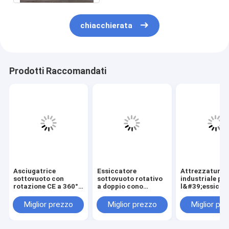
chiacchierata
Prodotti Raccomandati
Asciugatrice
Essiccatore
Attrezzatura
sottovuoto con
sottovuoto rotativo
industriale per
rotazione CE a 360°
a doppio cono
l&#39;essicca
per
personalizzato a
sotto vuoto se
un&#39;essiccazion
bassa temperatura
SZG ad alta
Miglior prezzo
Miglior prezzo
Miglior pr
e uniforme in lotti
per
efficienza
l&#39;essiccazione
industriale