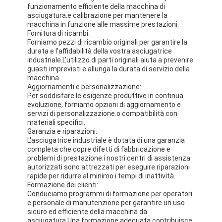
Aria calda Oven Dryer
funzionamento efficiente della macchina di
asciugatura.e calibrazione per mantenere la
macchina in funzione alle massime prestazioni.
Miscelatore orizzontale del nastro
Fornitura di ricambi:
Forniamo pezzi di ricambio originali per garantire la
Frantoio universale
durata e l'affidabilità della vostra asciugatrice
industriale.L'utilizzo di parti originali aiuta a prevenire
guasti imprevisti e allunga la durata di servizio della
Macchina per la frantumazione superfina
macchina.
Aggiornamenti e personalizzazione:
tipo miscelatore di v della polvere
Per soddisfare le esigenze produttive in continua
evoluzione, forniamo opzioni di aggiornamento e
servizi di personalizzazione.o compatibilità con
Miscelatore del recipiente di IBC
materiali specifici.
Garanzia e riparazioni:
Asciugatrice industriale
L'asciugatrice industriale è dotata di una garanzia
completa che copre difetti di fabbricazione e
problemi di prestazione.i nostri centri di assistenza
Macchina più asciutta istantanea
autorizzati sono attrezzati per eseguire riparazioni
rapide per ridurre al minimo i tempi di inattività.
Essiccatore della pagaia
Formazione dei clienti:
Conduciamo programmi di formazione per operatori
e personale di manutenzione per garantire un uso
Macchina dell'essiccazione sotto vuoto
sicuro ed efficiente della macchina da
asciugatura.Una formazione adeguata contribuisce