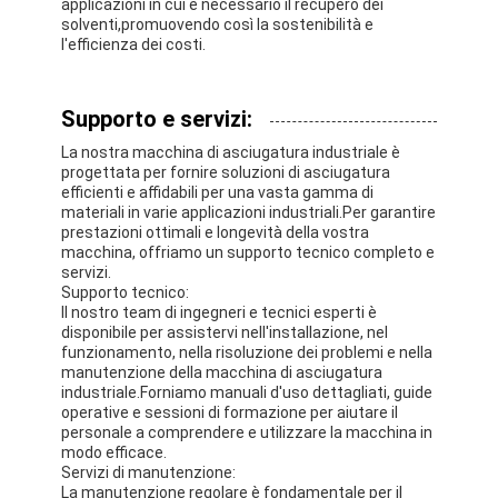
applicazioni in cui è necessario il recupero dei
Fatory Tour
solventi,promuovendo così la sostenibilità e
l'efficienza dei costi.
Controllo di qualità
Supporto e servizi:
Contattaci
La nostra macchina di asciugatura industriale è
notizie
progettata per fornire soluzioni di asciugatura
efficienti e affidabili per una vasta gamma di
materiali in varie applicazioni industriali.Per garantire
Tutti i casi
prestazioni ottimali e longevità della vostra
macchina, offriamo un supporto tecnico completo e
servizi.
Supporto tecnico:
Il nostro team di ingegneri e tecnici esperti è
Essiccatore di spruzzo centrifugo ad alta velocità
disponibile per assistervi nell'installazione, nel
funzionamento, nella risoluzione dei problemi e nella
Essiccatore a letto fluidizzato di vibrazione
manutenzione della macchina di asciugatura
industriale.Forniamo manuali d'uso dettagliati, guide
operative e sessioni di formazione per aiutare il
Essiccatore di vuoto di microonda
personale a comprendere e utilizzare la macchina in
modo efficace.
Essiccatore di spruzzo di pressione
Servizi di manutenzione:
La manutenzione regolare è fondamentale per il