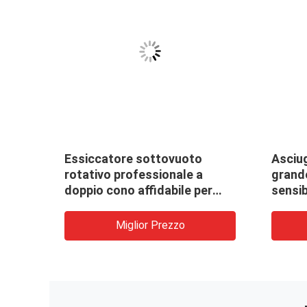
Essiccatore sottovuoto
Asciu
tura
rotativo professionale a
grande
a
doppio cono affidabile per
sensib
l&#39;essiccazione della
produzione di massa
Miglior Prezzo