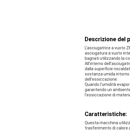
Descrizione del 
L'asciugatrice a vuoto Z
asciugatura a vuoto inte
bagnati utilizzando la c
All'interno dell'asciugat
dalla superficie riscald
sostanza umida intorno 
dell'essiccazione.
Quando l'umidità evapor
garantendo un ambiente 
l'essiccazione di materia
Caratteristiche:
Questa macchina utilizza
trasferimento di calore.