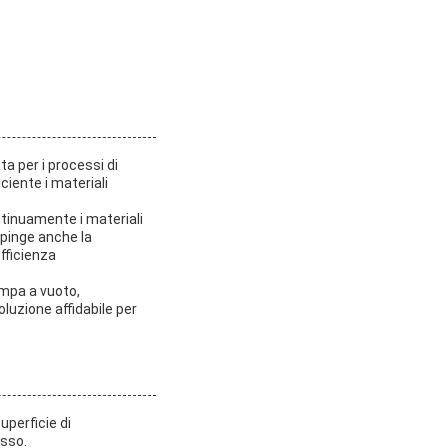
a per i processi di
iente i materiali
ntinuamente i materiali
spinge anche la
fficienza
mpa a vuoto,
uzione affidabile per
perficie di
esso.