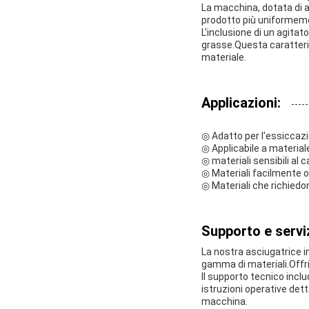
La macchina, dotata di ag
prodotto più uniformem
L'inclusione di un agitat
grasse.Questa caratteris
materiale.
Applicazioni:
◎ Adatto per l'essiccazi
◎ Applicabile a materiale
◎ materiali sensibili al
◎ Materiali facilmente o
◎ Materiali che richiedon
Supporto e serviz
La nostra asciugatrice in
gamma di materiali.Offr
Il supporto tecnico inclu
istruzioni operative dett
macchina.