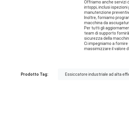
Offriamo anche servizi 
intoppi, inclusi ispezion
manutenzione preventiva a
Inoltre, forniamo program
macchina da asciugatura
Per tutti gli aggiornamen
team di supporto fornirà 
sicurezza della macchin
Ci impegniamo a fornire u
massimizzare il valore d
Prodotto Tag:
Essiccatore industriale ad alta eff