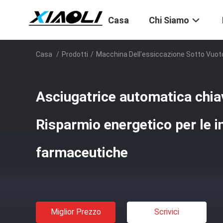
Casa
Chi Siamo
Casa
/
Prodotti
/
Macchina Dell'essiccazione Sotto Vuot
Asciugatrice automatica chia
Risparmio energetico per le i
farmaceutiche
Miglior Prezzo
Scrivici