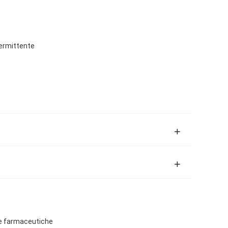
termittente
he farmaceutiche