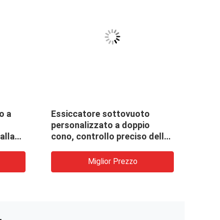
o a
Essiccatore sottovuoto
Asci
personalizzato a doppio
rotaz
alla
cono, controllo preciso della
un&#
temperatura a risparmio
unifo
energetico
Miglior Prezzo