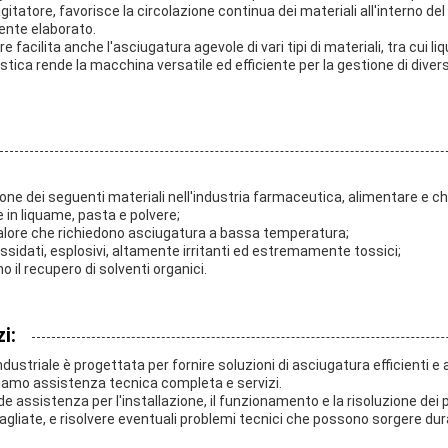
itatore, favorisce la circolazione continua dei materiali all'interno d
ente elaborato.
ore facilita anche l'asciugatura agevole di vari tipi di materiali, tra cui
tica rende la macchina versatile ed efficiente per la gestione di diver
one dei seguenti materiali nell'industria farmaceutica, alimentare e ch
 in liquame, pasta e polvere;
 calore che richiedono asciugatura a bassa temperatura;
ssidati, esplosivi, altamente irritanti ed estremamente tossici;
o il recupero di solventi organici.
i:
dustriale è progettata per fornire soluzioni di asciugatura efficienti e a
iamo assistenza tecnica completa e servizi.
de assistenza per l'installazione, il funzionamento e la risoluzione dei 
agliate, e risolvere eventuali problemi tecnici che possono sorgere durant