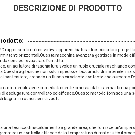
DESCRIZIONE DI PRODOTTO
prodotto:
PG rappresenta un'innovativa apparecchiatura di asciugatura progettat
rmittenti orizzontali.Questa macchina avanzata gestisce in modo effic
onduzione per evaporare l'umidità.
rice, un agitatore di raschiatura svolge un ruolo cruciale raschiando co
ata.Questa agitazione non solo impedisce l'accumulo di materiale, ma 
al contenitore, creando un flusso circolante costante che aumenta l'e
a dai materiali, viene immediatamente rimossa dal sistema da una po
di asciugatura controllato ed efficace.Questo metodo fornisce una sol
li bagnati in condizioni di vuoto.
 una tecnica di riscaldamento a grande area, che fornisce un'ampia su
garantire un controllo efficace della temperatura durante tutto il proc