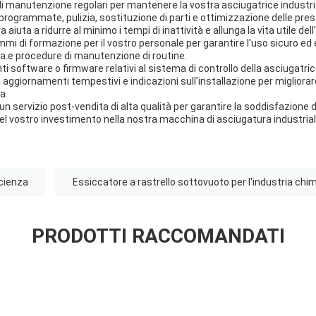
di manutenzione regolari per mantenere la vostra asciugatrice industr
i programmate, pulizia, sostituzione di parti e ottimizzazione delle pres
iuta a ridurre al minimo i tempi di inattività e allunga la vita utile de
mi di formazione per il vostro personale per garantire l'uso sicuro ed e
.e procedure di manutenzione di routine.
ti software o firmware relativi al sistema di controllo della asciugatrice
aggiornamenti tempestivi e indicazioni sull'installazione per migliorare
a.
n servizio post-vendita di alta qualità per garantire la soddisfazione d
el vostro investimento nella nostra macchina di asciugatura industrial
icienza
Essiccatore a rastrello sottovuoto per l'industria chi
PRODOTTI RACCOMANDATI