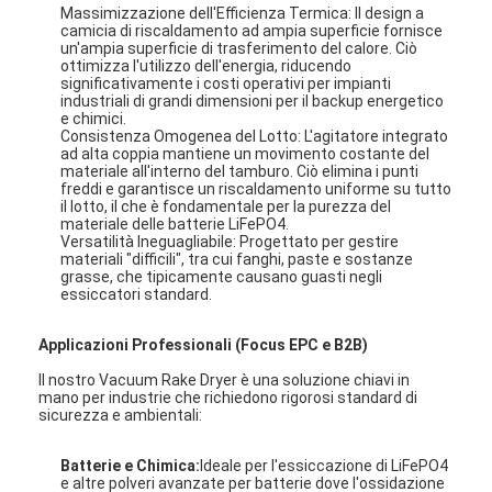
Massimizzazione dell'Efficienza Termica: Il design a
camicia di riscaldamento ad ampia superficie fornisce
un'ampia superficie di trasferimento del calore. Ciò
ottimizza l'utilizzo dell'energia, riducendo
significativamente i costi operativi per impianti
industriali di grandi dimensioni per il backup energetico
e chimici.
Consistenza Omogenea del Lotto: L'agitatore integrato
ad alta coppia mantiene un movimento costante del
materiale all'interno del tamburo. Ciò elimina i punti
freddi e garantisce un riscaldamento uniforme su tutto
il lotto, il che è fondamentale per la purezza del
materiale delle batterie LiFePO4.
Versatilità Ineguagliabile: Progettato per gestire
materiali "difficili", tra cui fanghi, paste e sostanze
grasse, che tipicamente causano guasti negli
essiccatori standard.
Applicazioni Professionali (Focus EPC e B2B)
Il nostro Vacuum Rake Dryer è una soluzione chiavi in
mano per industrie che richiedono rigorosi standard di
sicurezza e ambientali:
Batterie e Chimica:
Ideale per l'essiccazione di LiFePO4
e altre polveri avanzate per batterie dove l'ossidazione