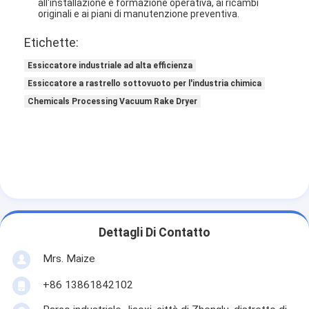
all'installazione e formazione operativa, ai ricambi
Fatory Tour
originali e ai piani di manutenzione preventiva.
Etichette:
Controllo di qualità
Essiccatore industriale ad alta efficienza
Contattaci
Essiccatore a rastrello sottovuoto per l'industria chimica
Chemicals Processing Vacuum Rake Dryer
notizie
Tutti i casi
Essiccatore di spruzzo centrifugo ad alta velocità
Essiccatore a letto fluidizzato di vibrazione
Dettagli Di Contatto
Essiccatore di vuoto di microonda
Mrs. Maize
+86 13861842102
Essiccatore di spruzzo di pressione