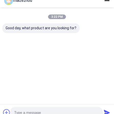
maizezhou
Prodotti Raccomandati
3:22 PM
Good day, what product are you looking for?
Asciugatrice
Essiccatore
Attrezzatura
sottovuoto con
sottovuoto rotativo
industriale per
rotazione CE a 360°
a doppio cono
l&#39;essicca
per
personalizzato a
sotto vuoto se
un&#39;essiccazione
bassa temperatura
SZG ad alta
Miglior prezzo
Miglior prezzo
Miglior pr
uniforme in lotti
per
efficienza
l&#39;essiccazione
industriale
Casa
Circa noi
Contattaci
Desktop Site
Mappa del sito
Politica sulla privacy
Qualità
Essiccatore di spruzzo centrifugo ad alta velocità
Fabbrica
cinese.Copyright © 2026 CHANGZHOU XIAOLI DRYING EQUIPMENT
CO., LTD. All Rights Reserved.