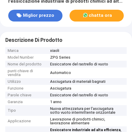
l'essiccazione industriale di prodotti chimici ad alta
efficienza
Miglior prezzo
chatta ora
Descrizione Di Prodotto
Marca
xiaoli
Model Number
ZPG Series
Nome del prodotto
Essiccatore del rastrello di vuoto
punti chiave di
Automatico
vendita
Utilizzo
Asciugatura di materiali bagnati
Funzione
Asciugatura
Parole chiave
Essiccatore del rastrello di vuoto
Garanzia
1 anno
Nuova attrezzatura per l'asciugatura
Tipo
sotto vuoto intermittente orizzontale
Lavorazione di prodotti chimici,
Applicazione
lavorazione alimentare
,
Essiccatore industriale ad alta efficienza