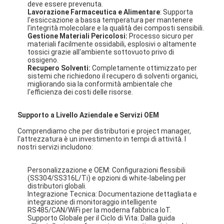
deve essere prevenuta.
Lavorazione Farmaceutica e Alimentare
: Supporta
l'essiccazione a bassa temperatura per mantenere
l'integrità molecolare e la qualità dei composti sensibili.
Gestione Materiali Pericolosi:
Processo sicuro per
materiali facilmente ossidabili, esplosivi o altamente
tossici grazie all'ambiente sottovuoto privo di
ossigeno.
Recupero Solventi:
Completamente ottimizzato per
sistemi che richiedono il recupero di solventi organici,
migliorando sia la conformità ambientale che
l'efficienza dei costi delle risorse.
Supporto a Livello Aziendale e Servizi OEM
Comprendiamo che per distributori e project manager,
l'attrezzatura è un investimento in tempi di attività. I
nostri servizi includono:
Casa
Personalizzazione e OEM: Configurazioni flessibili
(SS304/SS316L/Ti) e opzioni di white-labeling per
distributori globali.
Prodotti
Integrazione Tecnica: Documentazione dettagliata e
integrazione di monitoraggio intelligente
RS485/CAN/WiFi per la moderna fabbrica IoT.
Chi siamo
Supporto Globale per il Ciclo di Vita: Dalla guida