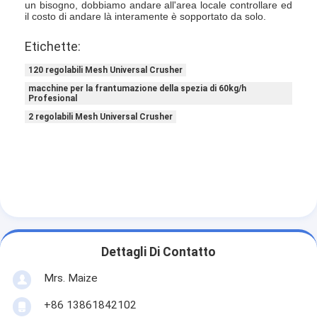
un bisogno, dobbiamo andare all'area locale controllare ed
Aria calda Oven Dryer
il costo di andare là interamente è sopportato da solo.
Miscelatore orizzontale del nastro
Etichette:
Frantoio universale
120 regolabili Mesh Universal Crusher
macchine per la frantumazione della spezia di 60kg/h
Profesional
Macchina per la frantumazione superfina
2 regolabili Mesh Universal Crusher
tipo miscelatore di v della polvere
Miscelatore del recipiente di IBC
Asciugatrice industriale
Macchina più asciutta istantanea
Dettagli Di Contatto
Essiccatore della pagaia
Mrs. Maize
Macchina dell'essiccazione sotto vuoto
+86 13861842102