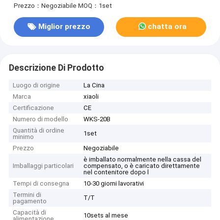
Prezzo：Negoziabile
MOQ：1set
Miglior prezzo
chatta ora
Descrizione Di Prodotto
Luogo di origine
La Cina
Marca
xiaoli
Certificazione
CE
Numero di modello
WKS-20B
Quantità di ordine
1set
minimo
Prezzo
Negoziabile
è imballato normalmente nella cassa del
Imballaggi particolari
compensato, o è caricato direttamente
nel contenitore dopo l
Tempi di consegna
10-30 giorni lavorativi
Termini di
T/T
pagamento
Capacità di
10sets al mese
alimentazione