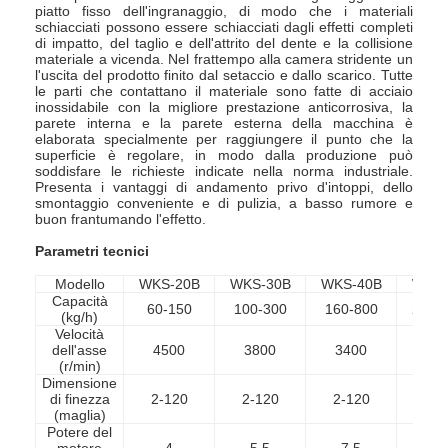
piatto fisso dell'ingranaggio, di modo che i materiali
schiacciati possono essere schiacciati dagli effetti completi
di impatto, del taglio e dell'attrito del dente e la collisione
materiale a vicenda. Nel frattempo alla camera stridente un
l'uscita del prodotto finito dal setaccio e dallo scarico. Tutte
le parti che contattano il materiale sono fatte di acciaio
inossidabile con la migliore prestazione anticorrosiva, la
parete interna e la parete esterna della macchina è
elaborata specialmente per raggiungere il punto che la
superficie è regolare, in modo dalla produzione può
soddisfare le richieste indicate nella norma industriale.
Presenta i vantaggi di andamento privo d'intoppi, dello
smontaggio conveniente e di pulizia, a basso rumore e
buon frantumando l'effetto.
Parametri tecnici
Modello
WKS-20B
WKS-30B
WKS-40B
WKS-
Capacità
60-150
100-300
160-800
200-
(kg/h)
Velocità
dell'asse
4500
3800
3400
32
(r/min)
Dimensione
di finezza
2-120
2-120
2-120
2-1
(maglia)
Potere del
motore
4
5,5
7,5
1