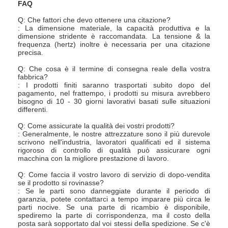
FAQ
Fatory Tour
Q: Che fattori che devo ottenere una citazione?
: La dimensione materiale, la capacità produttiva e la
Controllo di qualità
dimensione stridente è raccomandata. La tensione & la
frequenza (hertz) inoltre è necessaria per una citazione
precisa.
Contattaci
Q: Che cosa è il termine di consegna reale della vostra
fabbrica?
notizie
: I prodotti finiti saranno trasportati subito dopo del
pagamento, nel frattempo, i prodotti su misura avrebbero
Tutti i casi
bisogno di 10 - 30 giorni lavorativi basati sulle situazioni
differenti.
Q: Come assicurate la qualità dei vostri prodotti?
: Generalmente, le nostre attrezzature sono il più durevole
scrivono nell'industria, lavoratori qualificati ed il sistema
Essiccatore di spruzzo centrifugo ad alta velocità
rigoroso di controllo di qualità può assicurare ogni
macchina con la migliore prestazione di lavoro.
Essiccatore a letto fluidizzato di vibrazione
Q: Come faccia il vostro lavoro di servizio di dopo-vendita
se il prodotto si rovinasse?
Essiccatore di vuoto di microonda
: Se le parti sono danneggiate durante il periodo di
garanzia, potete contattarci a tempo imparare più circa le
parti nocive. Se una parte di ricambio è disponibile,
Essiccatore di spruzzo di pressione
spediremo la parte di corrispondenza, ma il costo della
posta sarà sopportato dal voi stessi della spedizione. Se c'è