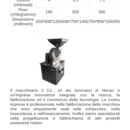
(chilowatt)
Peso
180
260
360
45
(chilogrammi)
Dimensione
550*600*1250
600*700*1450
750*800*1550
800*85
(millimetri)
Il macchinario il Co., srl dei lavoratori di Henan è
un'impresa innovatrice integrata con la ricerca, la
Casa
fabbricazione ed il commercio della tecnologia. La nostra
impresa è professionale nella fabbricazione della macchina
che sono ampiamente usati nello schiacciare, nella
Prodotti
mescolanza e nell'essiccamento. Inoltre siamo specializzati
nella progettazione e fabbrichiamo di altri prodotti
Chi siamo
sostenenti relativi.