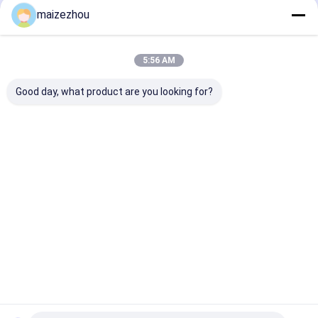
maizezhou
Prodotti Raccomandati
5:56 AM
Good day, what product are you looking for?
Acciaio inossidabile
Smerigliatrice
Chili Herb Pep
120 Mesh Sugar Salt
professionale
Grinding Mach
Ginger della
universale Electric
150kg/alta eff
macchina per la
della spezia del
di H
frantumazione della
frantoio WKS del CE
Miglior prezzo
Miglior prezzo
Miglior pr
spezia del pepe
200-1000kg/H
Casa
Circa noi
Contattaci
Desktop Site
Mappa del sito
Politica sulla privacy
Qualità
Essiccatore di spruzzo centrifugo ad alta velocità
Fabbrica
cinese.Copyright © 2026 CHANGZHOU XIAOLI DRYING EQUIPMENT
CO., LTD. All Rights Reserved.