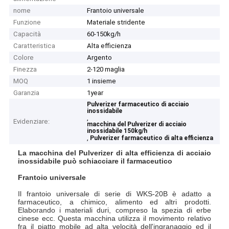
nome
Frantoio universale
Funzione
Materiale stridente
Capacità
60-150kg/h
Caratteristica
Alta efficienza
Colore
Argento
Finezza
2-120 maglia
MOQ
1 insieme
Garanzia
1year
Pulverizer farmaceutico di acciaio
inossidabile
,
Evidenziare:
macchina del Pulverizer di acciaio
inossidabile 150kg/h
,
Pulverizer farmaceutico di alta efficienza
La macchina del Pulverizer di alta efficienza di acciaio
inossidabile può schiacciare il farmaceutico
Frantoio universale
Il frantoio universale di serie di WKS-20B è adatto a
farmaceutico, a chimico, alimento ed altri prodotti.
Elaborando i materiali duri, compreso la spezia di erbe
cinese ecc. Questa macchina utilizza il movimento relativo
fra il piatto mobile ad alta velocità dell'ingranaggio ed il