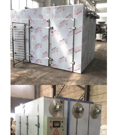
Aria calda Oven Dryer
Miscelatore orizzontale del nastro
Frantoio universale
Macchina per la frantumazione superfina
tipo miscelatore di v della polvere
Miscelatore del recipiente di IBC
Asciugatrice industriale
Macchina più asciutta istantanea
Essiccatore della pagaia
Macchina dell'essiccazione sotto vuoto