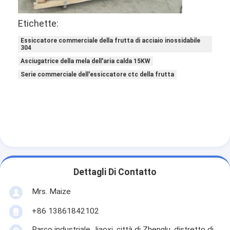
Etichette:
Essiccatore commerciale della frutta di acciaio inossidabile
304
Asciugatrice della mela dell'aria calda 15KW
Serie commerciale dell'essiccatore ctc della frutta
Dettagli Di Contatto
Mrs. Maize
+86 13861842102
Parco industriale Jiaoxi, città di Zhenglu, distretto di