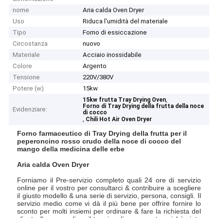
nome
Aria calda Oven Dryer
Uso
Riduca l'umidità del materiale
Tipo
Forno di essiccazione
Circostanza
nuovo
Materiale
Acciaio inossidabile
Colore
Argento
Tensione
220V/380V
Potere (w)
15kw
,
15kw frutta Tray Drying Oven
Forno di Tray Drying della frutta della noce
Evidenziare:
di cocco
,
Chili Hot Air Oven Dryer
Forno farmaceutico di Tray Drying della frutta per il
peperoncino rosso crudo della noce di cocco del
mango della medicina delle erbe
Aria calda Oven Dryer
Forniamo il Pre-servizio completo quali 24 ore di servizio
online per il vostro per consultarci & contribuire a scegliere
il giusto modello & una serie di servizio, persona, consigli. Il
servizio medio come vi dà il più bene per offrire fornire lo
sconto per molti insiemi per ordinare & fare la richiesta del