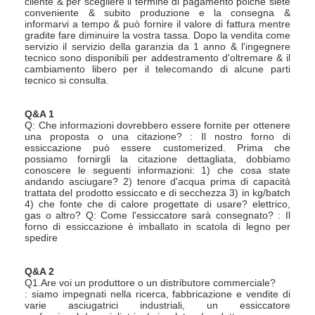
cliente & per scegliere il termine di pagamento poichè siete
conveniente & subito produzione e la consegna &
informarvi a tempo & può fornire il valore di fattura mentre
gradite fare diminuire la vostra tassa. Dopo la vendita come
servizio il servizio della garanzia da 1 anno & l'ingegnere
tecnico sono disponibili per addestramento d'oltremare & il
cambiamento libero per il telecomando di alcune parti
tecnico si consulta.
Q&A 1
Q: Che informazioni dovrebbero essere fornite per ottenere
una proposta o una citazione? : Il nostro forno di
essiccazione può essere customerized. Prima che
possiamo fornirgli la citazione dettagliata, dobbiamo
conoscere le seguenti informazioni: 1) che cosa state
andando asciugare? 2) tenore d'acqua prima di capacità
trattata del prodotto essiccato e di secchezza 3) in kg/batch
4) che fonte che di calore progettate di usare? elettrico,
gas o altro? Q: Come l'essiccatore sarà consegnato? : Il
forno di essiccazione è imballato in scatola di legno per
spedire
Q&A 2
Q1.Are voi un produttore o un distributore commerciale?
: siamo impegnati nella ricerca, fabbricazione e vendite di
varie asciugatrici industriali, un essiccatore