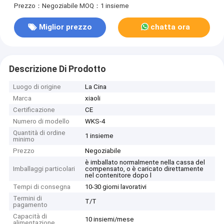
Prezzo：Negoziabile
MOQ：1 insieme
Miglior prezzo
chatta ora
Descrizione Di Prodotto
Luogo di origine
La Cina
Marca
xiaoli
Certificazione
CE
Numero di modello
WKS-4
Quantità di ordine
1 insieme
minimo
Prezzo
Negoziabile
è imballato normalmente nella cassa del
Imballaggi particolari
compensato, o è caricato direttamente
nel contenitore dopo l
Tempi di consegna
10-30 giorni lavorativi
Termini di
T/T
pagamento
Capacità di
10 insiemi/mese
alimentazione