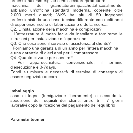
professionale/smerigliatrice/miscelatore/produttore
macchina del granulatore/impacchettatrice/alimento,
abbiamo un'officina standard moderna, coprente oltre
2.000 metri quadri; WKS ha più di 50 ingegneri
professionisti da una base tecnica differente con molti anni
di esperienze ricche di fabbricazione e della ricerca.
Q2. L'installazione della macchina è complicata?
: L'attrezzatura è molto facile da installare e forniremo le
istruzioni per installazione e l'operazione
Q3. Che cosa sono il servizio di assistenza al cliente?
: Forniamo una garanzia di un anno per l'intera macchina
e una garanzia di dieci anni per il compressore.
Q4: Quanto ci vuole per spedire?
: Per apparecchiatura convenzionale, il termine
d'esecuzione è 3-7days.
Fondi su misura e necessità di termine di consegna di
essere negoziato ancora.
Imballaggio
caso di legno (fumigazione liberamente) o secondo la
Casa
spedizione dei requisiti dei clienti: entro 5 - 7 giorni
lavorativi dopo la ricezione del pagamento dell'equilibrio
Prodotti
Parametri tecnici
Chi siamo
VASSOIO E
ELECTRIC
POTERE