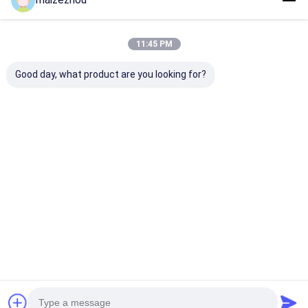
Prodotti Raccomandati
11:45 PM
Good day, what product are you looking for?
Macchina di Cherry
Sterilizzazione ad
Asciugatrice p
Tomato Cardamom
alta efficienza e ad
forno ad aria 
Fruit Dehumidifier
alta temperatura
ad alta capaci
multiuso
materiali sfusi
Miglior prezzo
Miglior prezzo
Miglior pr
Casa
Circa noi
Contattaci
Desktop Site
Mappa del sito
Politica sulla privacy
Qualità
Essiccatore di spruzzo centrifugo ad alta velocità
Fabbrica
cinese.Copyright © 2026 CHANGZHOU XIAOLI DRYING EQUIPMENT
CO., LTD. All Rights Reserved.