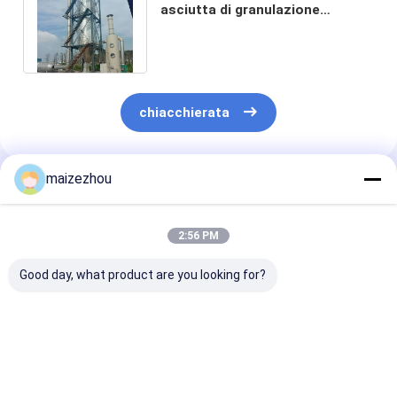
asciutta di granulazione
dell'ugello dello spruzzo di
pressione 10Mpa
chiacchierata
maizezhou
Prodotti Raccomandati
2:56 PM
Good day, what product are you looking for?
Impianto di
Macchina viscosa
ODM dell'OEM 
essiccazione dello
50kg/H
asciutto del
spruzzo della resina
dell'essiccatore di
granulatore de