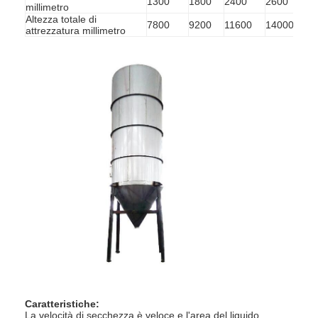
1300
1800
2400
2600
2800
millimetro
Altezza totale di
7800
9200
11600
14000
1530
attrezzatura millimetro
Casa
Prodotti
Chi siamo
Caratteristiche:
La velocità di secchezza è veloce e l'area del liquido