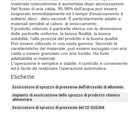
materiale notevolmente è aumentata dopo atomizzazione.
Fatory Tour
Nel flusso di aria calda, 95-98% dell'acqua può essere
evaporato immediatamente ed il tempo d'essiccamento è
soltanto dieci - dieci secondi. È particolarmente adatto a
Controllo di qualità
materiali sensibili al calore. di essiccamento.
Il prodotto ottenuto è particella sferica con la dimensione
Contattaci
delle particelle uniforme, la buona fluidità, la buona
solubilità, l'alta purezza del prodotto e la buona qualità.
Può essere utilizzato in una vasta gamma. Secondo le
notizie
caratteristiche del materiale, può essere asciugato con aria
calda o essere granulato con aria fredda. Ha forte
adattabilità ai materiali.
Tutti i casi
L'operazione è semplice e stabile, il controllo è conveniente
ed è facile da realizzare l'operazione automatica.
Etichette:
Essiccatore di spruzzo di pressione dell'idrossido di alluminio
Essiccatore di spruzzo centrifugo ad alta velocità
impianto di essiccazione dello spruzzo di prodotto chimico
alimentare
Essiccatore a letto fluidizzato di vibrazione
Essiccatore di spruzzo di pressione del CE SUS304
Essiccatore di vuoto di microonda
Essiccatore di spruzzo di pressione