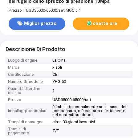
dell'ugello dello spruzzo di pressione 10Mpa
Prezzo：USD35000-65000/set
MOQ：1
Miglior prezzo
chatta ora
Descrizione Di Prodotto
Luogo di origine
La Cina
Marca
xiaoli
Certificazione
CE
Numero di modello
YPG-50
Quantità di ordine
1
minimo
Prezzo
USD35000-65000/set
è imballato normalmente nella cassa del
Imballaggi particolari
compensato, o è caricato direttamente
nel contenitore dopo l
Tempi di consegna
circa 30 giorni lavorativi
Termini di
T/T
pagamento