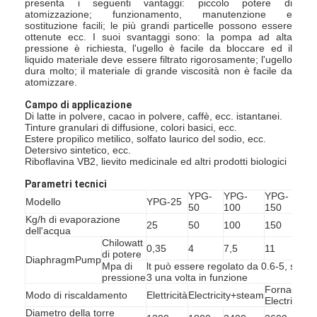
presenta i seguenti vantaggi: piccolo potere di
atomizzazione; funzionamento, manutenzione e
sostituzione facili; le più grandi particelle possono essere
ottenute ecc. I suoi svantaggi sono: la pompa ad alta
pressione è richiesta, l'ugello è facile da bloccare ed il
liquido materiale deve essere filtrato rigorosamente; l'ugello
dura molto; il materiale di grande viscosità non è facile da
atomizzare.
Campo di applicazione
Di latte in polvere, cacao in polvere, caffè, ecc. istantanei.
Tinture granulari di diffusione, colori basici, ecc.
Estere propilico metilico, solfato laurico del sodio, ecc.
Detersivo sintetico, ecc.
Riboflavina VB2, lievito medicinale ed altri prodotti biologici
Parametri tecnici
YPG-
YPG-
YPG-
YPG
Modello
YPG-25
50
100
150
200
Kg/h di evaporazione
25
50
100
150
200
dell'acqua
Chilowatt
0,35
4
7,5
11
15
di potere
DiaphragmPump
Mpa di
lt può essere regolato da 0.6-5, solita
pressione
3 una volta in funzione
Fornace dell
Modo di riscaldamento
Elettricità
Electricity+steam
Electricity+c
Diametro della torre