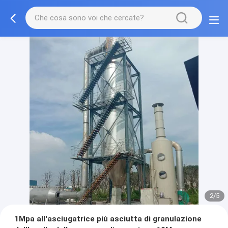
2/5
1Mpa all'asciugatrice più asciutta di granulazione