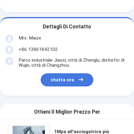
Aria calda Oven Dryer
Miscelatore orizzontale del nastro
Dettagli Di Contatto
Frantoio universale
Mrs. Maize
Macchina per la frantumazione superfina
+86 13861842102
tipo miscelatore di v della polvere
Parco industriale Jiaoxi, città di Zhenglu, distretto di
Wujin, città di Changzhou
Miscelatore del recipiente di IBC
chatta ora
Asciugatrice industriale
Macchina più asciutta istantanea
Essiccatore della pagaia
Ottieni Il Miglior Prezzo Per
Macchina dell'essiccazione sotto vuoto
1Mpa all'asciugatrice più