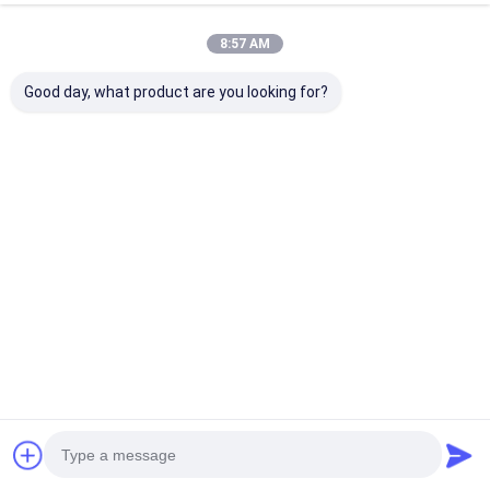
8:57 AM
Good day, what product are you looking for?
Asciugatrice
La macchina più
Essiccatore
industriale della
asciutta di a
industriale
cinghia di grande
microonde dello
sottovuoto a 
capacità di
sterilizzatore
cono da 2000 li
circolazione più
aromatizza Herb
per polveri fini
Miglior prezzo
Miglior prezzo
Miglior pr
asciutta continua
Powder Industrial
materiali crist
dell'aria calda
Drying Machine
Casa
Circa noi
Contattaci
Desktop Site
Mappa del sito
Politica sulla privacy
Qualità
Essiccatore di spruzzo centrifugo ad alta velocità
Fabbrica
cinese.Copyright © 2026 CHANGZHOU XIAOLI DRYING EQUIPMENT
CO., LTD. All Rights Reserved.