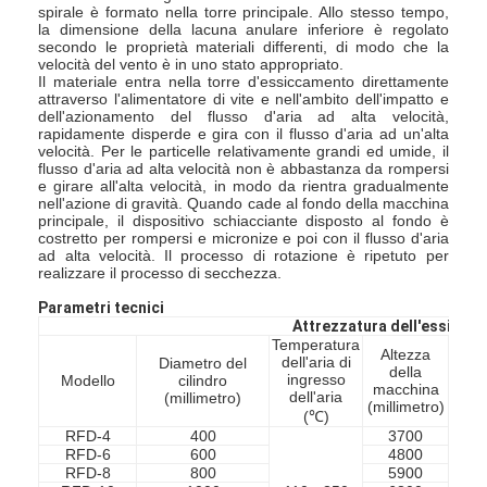
spirale è formato nella torre principale. Allo stesso tempo,
la dimensione della lacuna anulare inferiore è regolato
secondo le proprietà materiali differenti, di modo che la
velocità del vento è in uno stato appropriato.
Il materiale entra nella torre d'essiccamento direttamente
attraverso l'alimentatore di vite e nell'ambito dell'impatto e
dell'azionamento del flusso d'aria ad alta velocità,
rapidamente disperde e gira con il flusso d'aria ad un'alta
velocità. Per le particelle relativamente grandi ed umide, il
flusso d'aria ad alta velocità non è abbastanza da rompersi
e girare all'alta velocità, in modo da rientra gradualmente
nell'azione di gravità. Quando cade al fondo della macchina
principale, il dispositivo schiacciante disposto al fondo è
costretto per rompersi e micronize e poi con il flusso d'aria
ad alta velocità. Il processo di rotazione è ripetuto per
realizzare il processo di secchezza.
Parametri tecnici
Attrezzatura dell'essicca
Temperatura
Altezza
dell'aria di
Diametro del
della
Pot
ingresso
Modello
cilindro
macchina
(chil
dell'aria
(millimetro)
(millimetro)
(℃)
RFD-4
400
3700
1
RFD-6
600
4800
2
RFD-8
800
5900
3