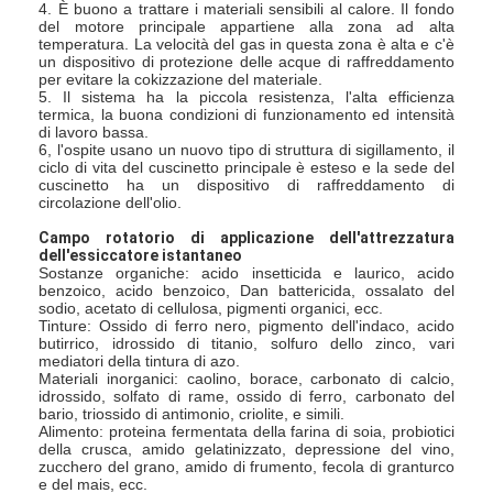
4. È buono a trattare i materiali sensibili al calore. Il fondo
Aria calda Oven Dryer
del motore principale appartiene alla zona ad alta
temperatura. La velocità del gas in questa zona è alta e c'è
un dispositivo di protezione delle acque di raffreddamento
Miscelatore orizzontale del nastro
per evitare la cokizzazione del materiale.
5. Il sistema ha la piccola resistenza, l'alta efficienza
Frantoio universale
termica, la buona condizioni di funzionamento ed intensità
di lavoro bassa.
6, l'ospite usano un nuovo tipo di struttura di sigillamento, il
Macchina per la frantumazione superfina
ciclo di vita del cuscinetto principale è esteso e la sede del
cuscinetto ha un dispositivo di raffreddamento di
circolazione dell'olio.
tipo miscelatore di v della polvere
Campo rotatorio di applicazione dell'attrezzatura
dell'essiccatore istantaneo
Miscelatore del recipiente di IBC
Sostanze organiche: acido insetticida e laurico, acido
benzoico, acido benzoico, Dan battericida, ossalato del
Asciugatrice industriale
sodio, acetato di cellulosa, pigmenti organici, ecc.
Tinture: Ossido di ferro nero, pigmento dell'indaco, acido
butirrico, idrossido di titanio, solfuro dello zinco, vari
Macchina più asciutta istantanea
mediatori della tintura di azo.
Materiali inorganici: caolino, borace, carbonato di calcio,
idrossido, solfato di rame, ossido di ferro, carbonato del
Essiccatore della pagaia
bario, triossido di antimonio, criolite, e simili.
Alimento: proteina fermentata della farina di soia, probiotici
della crusca, amido gelatinizzato, depressione del vino,
Macchina dell'essiccazione sotto vuoto
zucchero del grano, amido di frumento, fecola di granturco
e del mais, ecc.