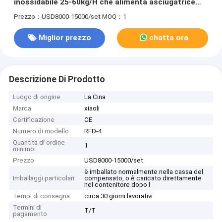
inossidabile 25-60kg/H che alimenta asciugatrice
industriale
Prezzo：USD8000-15000/set
MOQ：1
Miglior prezzo
chatta ora
Descrizione Di Prodotto
Luogo di origine
La Cina
Marca
xiaoli
Certificazione
CE
Numero di modello
RFD-4
Quantità di ordine
1
minimo
Prezzo
USD8000-15000/set
è imballato normalmente nella cassa del
Imballaggi particolari
compensato, o è caricato direttamente
nel contenitore dopo l
Tempi di consegna
circa 30 giorni lavorativi
Termini di
T/T
pagamento