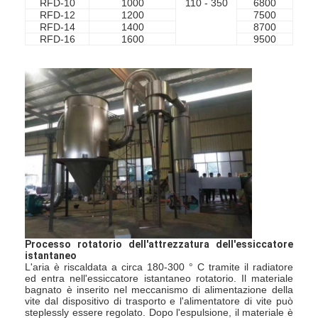
RFD-10
1000
110 - 350
6800
5
RFD-12
1200
7500
7
RFD-14
1400
8700
1
RFD-16
1600
9500
1
Casa
Processo rotatorio dell'attrezzatura dell'essiccatore
istantaneo
L'aria è riscaldata a circa 180-300 ° C tramite il radiatore
Prodotti
ed entra nell'essiccatore istantaneo rotatorio. Il materiale
bagnato è inserito nel meccanismo di alimentazione della
Chi siamo
vite dal dispositivo di trasporto e l'alimentatore di vite può
steplessly essere regolato. Dopo l'espulsione, il materiale è