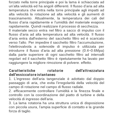
forzato nella torre principale e poi la lama è schiacciata ad
Fatory Tour
un'alta velocità ed ha angoli differenti. Il flusso d'aria ad alta
temperatura che entra nella torre principale agli impatti ad
alta velocità la rotazione ad alta velocità e gli aumenti di
Controllo di qualità
trascinamento. Attualmente, la temperatura dei cali del
flusso d'aria rapidamente e l'umidità del materiale evapora
rapidamente. Quindi realizzare il processo di secchezza.
Contattaci
Il materiale secco entra nel filtro a sacco di impulso con il
flusso d'aria ad alta temperatura ad alta velocità. Il flusso
notizie
d'aria entra dall'esterno del sacchetto filtro ed è scaricato
verso l'alto. Per impedire il sacchetto filtro l'accumulazione,
l'elettrovalvola a solenoide di impulso è utilizzata per
Tutti i casi
introdurre il flusso d'aria ad alta pressione (0.4~0.6Mpa)
dalla parte superiore di ogni sacchetto filtro ad intervalli
regolari ed il sacchetto filtro è ripetutamente ha lavato per
raggiungere la migliore rimozione di polvere. effetto.
Caratteristiche rotatorie dell'attrezzatura
Essiccatore di spruzzo centrifugo ad alta velocità
dell'essiccatore istantaneo
1. L'ingresso dell'aria tangenziale è adottato dal doppio
Essiccatore a letto fluidizzato di vibrazione
passaggio di aria, che evita l'irregolarità della velocità del
campo di rotazione nel campo di flusso radiale.
2. efficacemente controllare l'umidità e la finezza finale e
Essiccatore di vuoto di microonda
controllo con la coordinazione del piatto di turbine e della
velocità di ingresso dell'aria.
3. La lama rotatoria ha una struttura unica di disposizione
Essiccatore di spruzzo di pressione
con piccola usura, l'ampia superficie di contatto e la grande
forza di taglio.