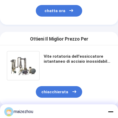
chatta ora
Ottieni Il Miglior Prezzo Per
Vite rotatoria dell'essiccatore
istantaneo di acciaio inossidabile
25-60kg/H che alimenta
asciugatrice industriale
chiacchierata
maizezhou
Prodotti Raccomandati