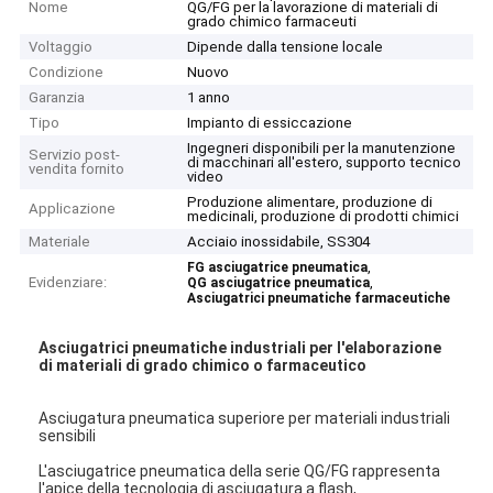
Nome
QG/FG per la lavorazione di materiali di
grado chimico farmaceuti
Voltaggio
Dipende dalla tensione locale
Condizione
Nuovo
Garanzia
1 anno
Tipo
Impianto di essiccazione
Ingegneri disponibili per la manutenzione
Servizio post-
di macchinari all'estero, supporto tecnico
vendita fornito
video
Produzione alimentare, produzione di
Applicazione
medicinali, produzione di prodotti chimici
Materiale
Acciaio inossidabile, SS304
,
FG asciugatrice pneumatica
Evidenziare:
,
QG asciugatrice pneumatica
Asciugatrici pneumatiche farmaceutiche
Asciugatrici pneumatiche industriali per l'elaborazione
di materiali di grado chimico o farmaceutico
Asciugatura pneumatica superiore per materiali industriali
sensibili
L'asciugatrice pneumatica della serie QG/FG rappresenta
l'apice della tecnologia di asciugatura a flash,