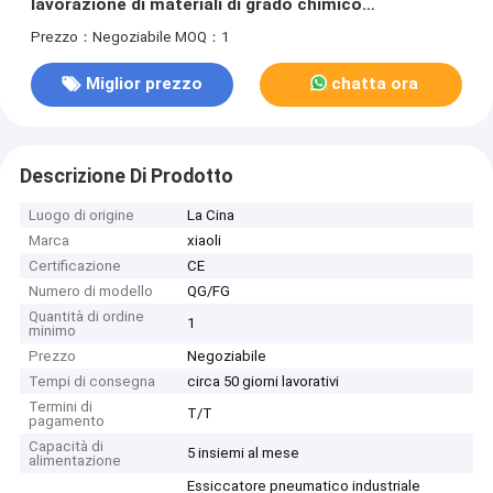
lavorazione di materiali di grado chimico
farmaceutico
Prezzo：Negoziabile
MOQ：1
Miglior prezzo
chatta ora
Descrizione Di Prodotto
Luogo di origine
La Cina
Marca
xiaoli
Certificazione
CE
Numero di modello
QG/FG
Quantità di ordine
1
minimo
Prezzo
Negoziabile
Tempi di consegna
circa 50 giorni lavorativi
Termini di
T/T
pagamento
Capacità di
5 insiemi al mese
alimentazione
Essiccatore pneumatico industriale