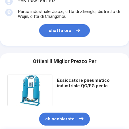
+86 13861842102
Aria calda Oven Dryer
Parco industriale Jiaoxi, città di Zhenglu, distretto di
Miscelatore orizzontale del nastro
Wujin, città di Changzhou
Frantoio universale
chatta ora
Macchina per la frantumazione superfina
tipo miscelatore di v della polvere
Ottieni Il Miglior Prezzo Per
Miscelatore del recipiente di IBC
Asciugatrice industriale
Essiccatore pneumatico
industriale QG/FG per la
lavorazione di materiali di
Macchina più asciutta istantanea
grado chimico farmaceutico
Essiccatore della pagaia
Macchina dell'essiccazione sotto vuoto
chiacchierata