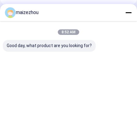
maizezhou
Prodotti Raccomandati
8:52 AM
Good day, what product are you looking for?
Asciugatrice
La macchina più
Essiccatore
industriale della
asciutta di a
industriale
cinghia di grande
microonde dello
sottovuoto a 
capacità di
sterilizzatore
cono da 2000 li
circolazione più
aromatizza Herb
per polveri fini
Miglior prezzo
Miglior prezzo
Miglior pr
asciutta continua
Powder Industrial
materiali crist
dell'aria calda
Drying Machine
Casa
Circa noi
Contattaci
Desktop Site
Mappa del sito
Politica sulla privacy
Qualità
Essiccatore di spruzzo centrifugo ad alta velocità
Fabbrica