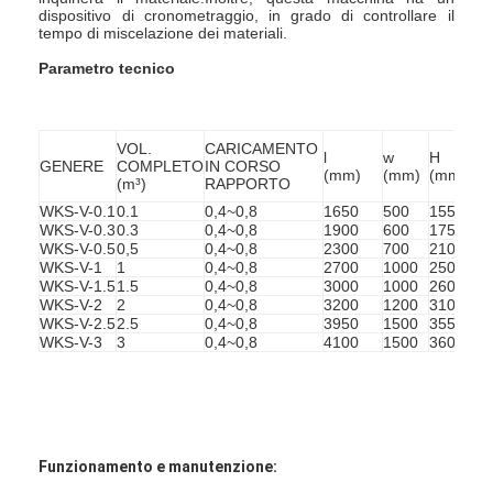
dispositivo di cronometraggio, in grado di controllare il
tempo di miscelazione dei materiali.
Parametro tecnico
VOL. 
CARICAMENTO 
l
w
H
GENERE
COMPLETO
IN CORSO
(mm)
(mm)
(mm)
(m³)
RAPPORTO
WKS-V-0.1
0.1
0,4~0,8
1650
500
1550
WKS-V-0.3
0.3
0,4~0,8
1900
600
1750
WKS-V-0.5
0,5
0,4~0,8
2300
700
2100
WKS-V-1
1
0,4~0,8
2700
1000
2500
WKS-V-1.5
1.5
0,4~0,8
3000
1000
2600
WKS-V-2
2
0,4~0,8
3200
1200
3100
WKS-V-2.5
2.5
0,4~0,8
3950
1500
3550
WKS-V-3
3
0,4~0,8
4100
1500
3600
Funzionamento e manutenzione: