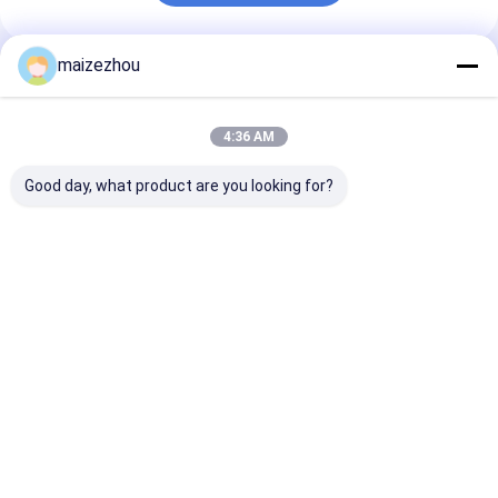
maizezhou
Prodotti Raccomandati
4:36 AM
Good day, what product are you looking for?
Tipo impastatrice di
Tipo impastatrice
Tipo miscelat
condimento di
del collagene V del
dell'OEM V del
SUS304 V dei
cacao
polvere
granelli del
miscelatore della
Miglior prezzo
Miglior prezzo
Miglior pr
polvere
Casa
Circa noi
Contattaci
Desktop Site
Mappa del sito
Politica sulla privacy