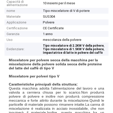
Capacità di
10 insiemi per il mese
alimentazione
nome
Tipo miscelatore di V di potere
Materiale
SUS304
Applicazione
Polvere
Certificazione
CE Certificate
Garanzia
1 anno
Uso
mescolanza della polvere
,
Tipo miscelatore di 2.2KW V della polvere
Evidenziare:
,
Tipo miscelatore di 1.5KW V della polvere
Impastatrice di latte in polvere del caffè
Miscelatore per polvere secca della macchina per la
miscelazione della polvere solida secca delle proteine ​​
del latte del caffè di tipo V
Miscelatore per polveri tipo V
Caratteristiche principali della struttura:
Questa macchina adotta l'alimentazione del lavoro e una
valvola a cerniera chiusa per lo scarico.Non produrrà
polvere di polvere e inoltre non produrrà compressione
meccanica e forte attrito durante la miscelazione.Quindi le
particelle di materiale possono rimanere intatte.La canna di
miscelazione è realizzata in acciaio inossidabile, che non
inquinerà il materiale.Inoltre, questa macchina ha un