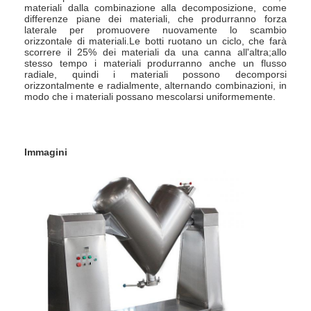
materiali dalla combinazione alla decomposizione, come 
Aria calda Oven Dryer
differenze piane dei materiali, che produrranno forza 
laterale per promuovere nuovamente lo scambio 
Miscelatore orizzontale del nastro
orizzontale di materiali.Le botti ruotano un ciclo, che farà 
scorrere il 25% dei materiali da una canna all'altra;allo 
stesso tempo i materiali produrranno anche un flusso 
Frantoio universale
radiale, quindi i materiali possono decomporsi 
orizzontalmente e radialmente, alternando combinazioni, in 
modo che i materiali possano mescolarsi uniformemente.
Macchina per la frantumazione superfina
tipo miscelatore di v della polvere
Immagini
Miscelatore del recipiente di IBC
Asciugatrice industriale
Macchina più asciutta istantanea
Essiccatore della pagaia
Macchina dell'essiccazione sotto vuoto