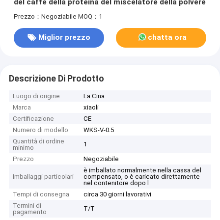
del caffè della proteina del miscelatore della polvere
Prezzo：Negoziabile
MOQ：1
Miglior prezzo
chatta ora
Descrizione Di Prodotto
Luogo di origine
La Cina
Marca
xiaoli
Certificazione
CE
Numero di modello
WKS-V-0.5
Quantità di ordine
1
minimo
Prezzo
Negoziabile
è imballato normalmente nella cassa del
Imballaggi particolari
compensato, o è caricato direttamente
nel contenitore dopo l
Tempi di consegna
circa 30 giorni lavorativi
Termini di
T/T
pagamento