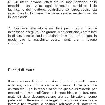
6. Gli utenti devono effettuare la manutenzione della 
Fatory Tour
macchina una volta ogni semestre, cambiare l'olio 
lubrificante del riduttore, controllare se l'apparecchio sta 
invecchiando, l'apparecchio deve essere sostituito se sta 
Controllo di qualità
invecchiando.
Contattaci
7. Dopo aver utilizzato la macchina per un anno o più, è 
necessario eseguire una grande manutenzione, controllare 
notizie
la distanza tra le parti e regolarle in modo appropriato, in 
modo che la macchina possa mantenersi in buone 
condizioni.
Tutti i casi
Essiccatore di spruzzo centrifugo ad alta velocità
Principi di lavoro:
Essiccatore a letto fluidizzato di vibrazione
Il meccanismo di riduzione aziona la rotazione della canna 
e la lunghezza di due canne è diversa, il che produrrà 
Essiccatore di vuoto di microonda
asimmetria.E poi la macchina sfrutta questa asimmetria per 
mescolare i materiali.Quando la macchina è in funzione, 
materiali dalla decomposizione alla combinazione, come 
Essiccatore di spruzzo di pressione
potenziali differenze di energia, che produrranno forza 
laterale per favorire lo scambio orizzontale di materiali;e 