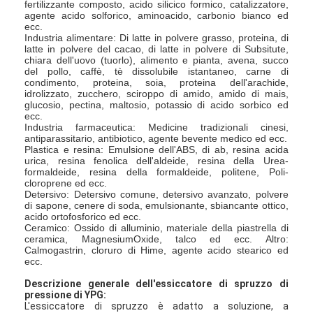
fertilizzante composto, acido silicico formico, catalizzatore,
agente acido solforico, aminoacido, carbonio bianco ed
ecc.
Industria alimentare: Di latte in polvere grasso, proteina, di
latte in polvere del cacao, di latte in polvere di Subsitute,
chiara dell'uovo (tuorlo), alimento e pianta, avena, succo
del pollo, caffè, tè dissolubile istantaneo, carne di
condimento, proteina, soia, proteina dell'arachide,
idrolizzato, zucchero, sciroppo di amido, amido di mais,
glucosio, pectina, maltosio, potassio di acido sorbico ed
ecc.
Industria farmaceutica: Medicine tradizionali cinesi,
antiparassitario, antibiotico, agente bevente medico ed ecc.
Plastica e resina: Emulsione dell'ABS, di ab, resina acida
urica, resina fenolica dell'aldeide, resina della Urea-
formaldeide, resina della formaldeide, politene, Poli-
cloroprene ed ecc.
Detersivo: Detersivo comune, detersivo avanzato, polvere
di sapone, cenere di soda, emulsionante, sbiancante ottico,
acido ortofosforico ed ecc.
Ceramico: Ossido di alluminio, materiale della piastrella di
ceramica, MagnesiumOxide, talco ed ecc. Altro:
Calmogastrin, cloruro di Hime, agente acido stearico ed
ecc.
Descrizione generale dell'essiccatore di spruzzo di
pressione di YPG:
L'essiccatore di spruzzo è adatto a soluzione, a