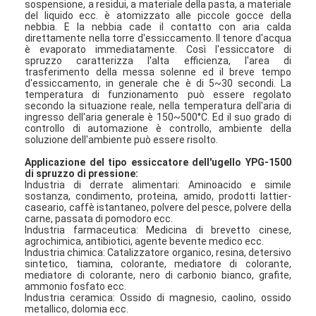
sospensione, a residui, a materiale della pasta, a materiale
del liquido ecc. è atomizzato alle piccole gocce della
nebbia. E la nebbia cade il contatto con aria calda
direttamente nella torre d'essiccamento. Il tenore d'acqua
è evaporato immediatamente. Così l'essiccatore di
spruzzo caratterizza l'alta efficienza, l'area di
trasferimento della messa solenne ed il breve tempo
d'essiccamento, in generale che è di 5~30 secondi. La
temperatura di funzionamento può essere regolato
secondo la situazione reale, nella temperatura dell'aria di
ingresso dell'aria generale è 150~500°C. Ed il suo grado di
controllo di automazione è controllo, ambiente della
soluzione dell'ambiente può essere risolto.
Applicazione del tipo essiccatore dell'ugello YPG-1500
di spruzzo di pressione:
Industria di derrate alimentari: Aminoacido e simile
sostanza, condimento, proteina, amido, prodotti lattier-
caseario, caffè istantaneo, polvere del pesce, polvere della
carne, passata di pomodoro ecc.
Industria farmaceutica: Medicina di brevetto cinese,
Casa
agrochimica, antibiotici, agente bevente medico ecc.
Industria chimica: Catalizzatore organico, resina, detersivo
sintetico, tiamina, colorante, mediatore di colorante,
Prodotti
mediatore di colorante, nero di carbonio bianco, grafite,
ammonio fosfato ecc.
Industria ceramica: Ossido di magnesio, caolino, ossido
Chi siamo
metallico, dolomia ecc.