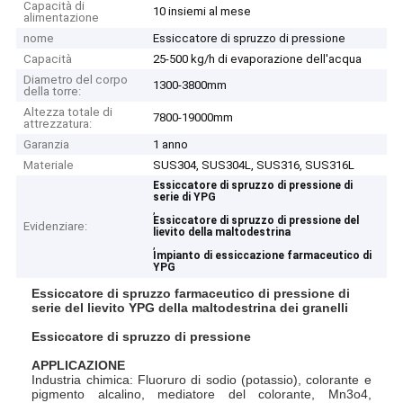
Capacità di
10 insiemi al mese
alimentazione
nome
Essiccatore di spruzzo di pressione
Capacità
25-500 kg/h di evaporazione dell'acqua
Diametro del corpo
1300-3800mm
della torre:
Altezza totale di
7800-19000mm
attrezzatura:
Garanzia
1 anno
Materiale
SUS304, SUS304L, SUS316, SUS316L
Essiccatore di spruzzo di pressione di
serie di YPG
,
Essiccatore di spruzzo di pressione del
Evidenziare:
lievito della maltodestrina
,
Impianto di essiccazione farmaceutico di
YPG
Essiccatore di spruzzo farmaceutico di pressione di
serie del lievito YPG della maltodestrina dei granelli
Essiccatore di spruzzo di pressione
APPLICAZIONE
Industria chimica: Fluoruro di sodio (potassio), colorante e
pigmento alcalino, mediatore del colorante, Mn3o4,