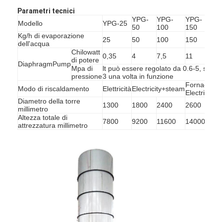
Fatory Tour
Parametri tecnici
YPG-
YPG-
YPG-
YPG
Modello
YPG-25
50
100
150
200
Controllo di qualità
Kg/h di evaporazione
25
50
100
150
200
dell'acqua
Chilowatt
Contattaci
0,35
4
7,5
11
15
di potere
DiaphragmPump
Mpa di
lt può essere regolato da 0.6-5, solita
notizie
pressione
3 una volta in funzione
Fornace dell
Modo di riscaldamento
Elettricità
Electricity+steam
Electricity+c
Tutti i casi
Diametro della torre
1300
1800
2400
2600
2800
millimetro
Altezza totale di
7800
9200
11600
14000
1530
attrezzatura millimetro
Essiccatore di spruzzo centrifugo ad alta velocità
Essiccatore a letto fluidizzato di vibrazione
Essiccatore di vuoto di microonda
Essiccatore di spruzzo di pressione