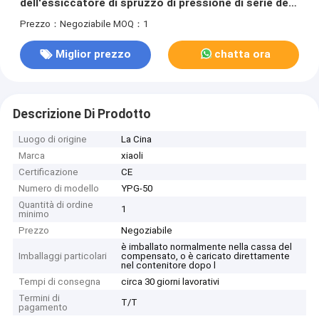
dell'essiccatore di spruzzo di pressione di serie del
lievito YPG della maltodestrina
Prezzo：Negoziabile
MOQ：1
Miglior prezzo
chatta ora
Descrizione Di Prodotto
Luogo di origine
La Cina
Marca
xiaoli
Certificazione
CE
Numero di modello
YPG-50
Quantità di ordine
1
minimo
Prezzo
Negoziabile
è imballato normalmente nella cassa del
Imballaggi particolari
compensato, o è caricato direttamente
nel contenitore dopo l
Tempi di consegna
circa 30 giorni lavorativi
Termini di
T/T
pagamento