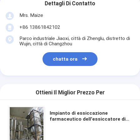
Dettagli Di Contatto
Mrs. Maize
+86 13861842102
Parco industriale Jiaoxi, città di Zhenglu, distretto di
Wujin, città di Changzhou
chatta ora
Ottieni Il Miglior Prezzo Per
Impianto di essiccazione
farmaceutico dell'essiccatore di
spruzzo di pressione di serie del
lievito YPG della maltodestrina