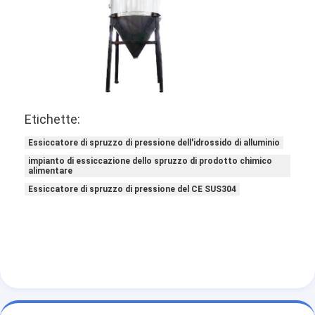
Aria calda Oven Dryer
Miscelatore orizzontale del nastro
Frantoio universale
Macchina per la frantumazione superfina
Etichette:
tipo miscelatore di v della polvere
Essiccatore di spruzzo di pressione dell'idrossido di alluminio
impianto di essiccazione dello spruzzo di prodotto chimico
Miscelatore del recipiente di IBC
alimentare
Essiccatore di spruzzo di pressione del CE SUS304
Asciugatrice industriale
Macchina più asciutta istantanea
Essiccatore della pagaia
Macchina dell'essiccazione sotto vuoto