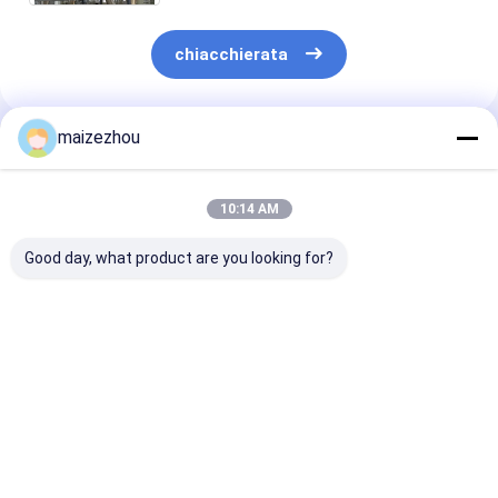
chiacchierata
maizezhou
Prodotti Raccomandati
10:14 AM
Good day, what product are you looking for?
Impianto di
Macchina viscosa
ODM dell'OEM 
essiccazione dello
50kg/H
asciutto del
spruzzo della resina
dell'essiccatore di
granulatore de
della formaldeide
spruzzo del
spruzzo di pre
dell'essiccatore di
materiale della pasta
della farina di
Miglior prezzo
Miglior prezzo
Miglior pr
spruzzo di pressione
dell'estratto della
dell'estratto d
del plasma del
medicina
caffè
globulo