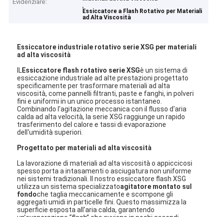
Evidenziare:
,
Essiccatore a Flash Rotativo per Materiali
ad Alta Viscosità
Essiccatore industriale rotativo serie XSG per materiali
ad alta viscosità
IL
Essiccatore flash rotativo serie XSG
è un sistema di
essiccazione industriale ad alte prestazioni progettato
specificamente per trasformare materiali ad alta
viscosità, come pannelli filtranti, paste e fanghi, in polveri
fini e uniformi in un unico processo istantaneo.
Combinando l'agitazione meccanica con il flusso d'aria
calda ad alta velocità, la serie XSG raggiunge un rapido
trasferimento del calore e tassi di evaporazione
dell'umidità superiori.
Progettato per materiali ad alta viscosità
La lavorazione di materiali ad alta viscosità o appiccicosi
spesso porta a intasamenti o asciugatura non uniforme
nei sistemi tradizionali. Il nostro essiccatore flash XSG
utilizza un sistema specializzato
agitatore montato sul
fondo
che taglia meccanicamente e scompone gli
aggregati umidi in particelle fini. Questo massimizza la
superficie esposta all'aria calda, garantendo