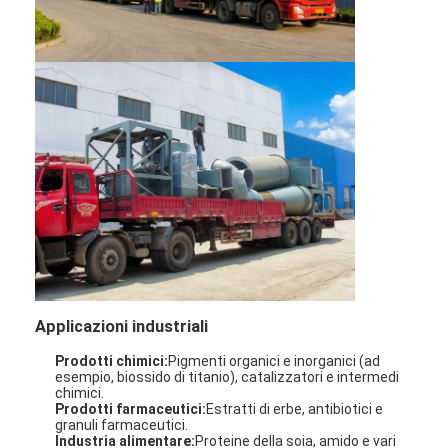
Aria calda Oven Dryer
Miscelatore orizzontale del nastro
Frantoio universale
Macchina per la frantumazione superfina
tipo miscelatore di v della polvere
Miscelatore del recipiente di IBC
Asciugatrice industriale
Macchina più asciutta istantanea
Applicazioni industriali
Prodotti chimici:
Pigmenti organici e inorganici (ad
Essiccatore della pagaia
esempio, biossido di titanio), catalizzatori e intermedi
chimici
.
Prodotti farmaceutici:
Estratti di erbe, antibiotici e
Macchina dell'essiccazione sotto vuoto
granuli farmaceutici
.
Industria alimentare:
Proteine ​​della soia, amido e vari