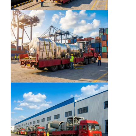
Fatory Tour
Controllo di qualità
Contattaci
notizie
Tutti i casi
Essiccatore di spruzzo centrifugo ad alta velocità
Essiccatore a letto fluidizzato di vibrazione
Essiccatore di vuoto di microonda
Essiccatore di spruzzo di pressione