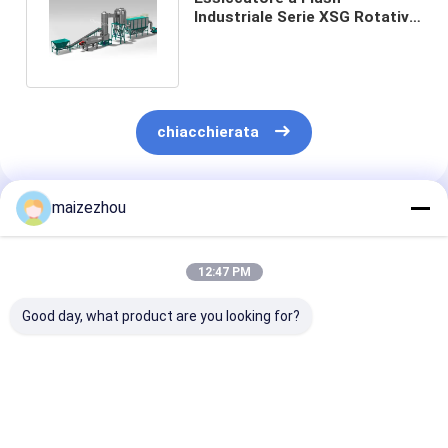
Industriale Serie XSG Rotativo
per Materiali ad Alta Viscosità
chiacchierata
maizezhou
Prodotti Raccomandati
12:47 PM
Good day, what product are you looking for?
Essiccatori flash
Attrezzatura per
Essiccatore
pneumatici ad alta
l&#39;essiccazione
istantaneo vel
purezza ed
fluidizzante
rotatorio