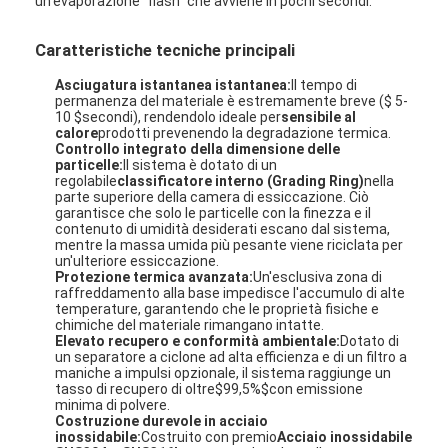
un'evaporazione “flash” che avviene in pochi secondi.
Caratteristiche tecniche principali
Asciugatura istantanea istantanea:
Il tempo di
permanenza del materiale è estremamente breve (
$ 5-
10 $
secondi), rendendolo ideale per
sensibile al
calore
prodotti prevenendo la degradazione termica.
Controllo integrato della dimensione delle
particelle:
Il sistema è dotato di un
regolabile
classificatore interno (Grading Ring)
nella
parte superiore della camera di essiccazione. Ciò
garantisce che solo le particelle con la finezza e il
contenuto di umidità desiderati escano dal sistema,
mentre la massa umida più pesante viene riciclata per
un'ulteriore essiccazione.
Protezione termica avanzata:
Un'esclusiva zona di
raffreddamento alla base impedisce l'accumulo di alte
temperature, garantendo che le proprietà fisiche e
chimiche del materiale rimangano intatte.
Elevato recupero e conformità ambientale:
Dotato di
un separatore a ciclone ad alta efficienza e di un filtro a
maniche a impulsi opzionale, il sistema raggiunge un
tasso di recupero di oltre
$99,5%$
con emissione
minima di polvere.
Costruzione durevole in acciaio
inossidabile:
Costruito con premio
Acciaio inossidabile