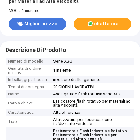
per Materiali ad Alta Viscosità
MOQ：1 insieme
Miglior prezzo
chatta ora
Descrizione Di Prodotto
Numero di modello
Serie XSG
Quantità di ordine
1 insieme
minimo
Imballaggi particolari
involucro di allungamento
Tempi di consegna
20 GIORNI LAVORATIVI
Nome
Asciugatrice flash rotativa serie XSG
Essiccatore flash rotativo per materiali ad
Parola chiave
alta viscosità
Caratteristica
Alta efficienza
Attrezzatura per l'essiccazione
Tipo
fluidizzante verticale
,
Essiccatore a Flash Industriale Rotativo
Essiccatore a Flash Industriale per
Materiali ad Alta Viscosità