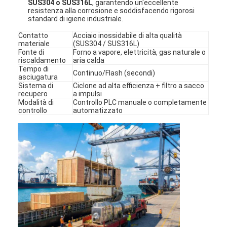
SUS304 o SUS316L
, garantendo un'eccellente
resistenza alla corrosione e soddisfacendo rigorosi
standard di igiene industriale.
Contatto
Acciaio inossidabile di alta qualità
materiale
(SUS304 / SUS316L)
Fonte di
Forno a vapore, elettricità, gas naturale o
riscaldamento
aria calda
Tempo di
Continuo/Flash (secondi)
asciugatura
Sistema di
Ciclone ad alta efficienza + filtro a sacco
recupero
a impulsi
Modalità di
Controllo PLC manuale o completamente
controllo
automatizzato
Casa
Prodotti
Chi siamo