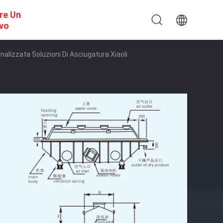
re Un
ivo
nalizzata Soluzioni Di Asciugatura Xiaoli