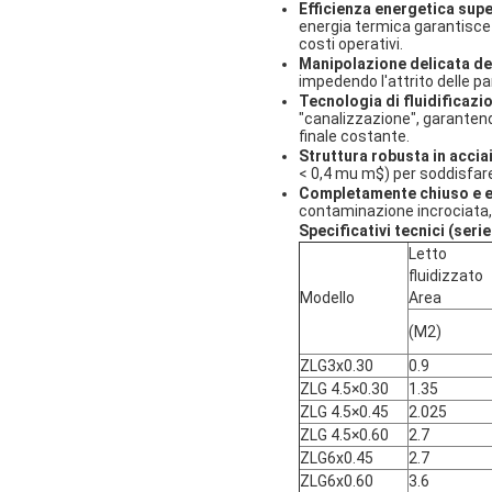
Efficienza energetica supe
energia termica garantisce 
costi operativi.
Manipolazione delicata de
impedendo l'attrito delle pa
Tecnologia di fluidificazi
"canalizzazione", garanten
finale costante.
Struttura robusta in accia
< 0,4 mu m$
) per soddisfare
Completamente chiuso e e
contaminazione incrociata, 
Specificativi tecnici (seri
Letto
fluidizzato
Modello
Area
(M2)
ZLG3x0.30
0.9
ZLG 4.5×0.30
1.35
ZLG 4.5×0.45
2.025
ZLG 4.5×0.60
2.7
ZLG6x0.45
2.7
ZLG6x0.60
3.6