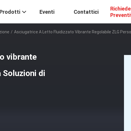
Richiede
Prodotti
Eventi
Contattici
Prevent
azione
/
Asciugatrice A Letto Fluidizzato Vibrante Regolabile ZLG Perso
to vibrante
 Soluzioni di