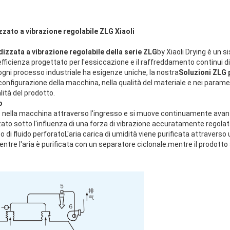
izzato a vibrazione regolabile ZLG Xiaoli
idizzata a vibrazione regolabile della serie ZLG
by Xiaoli Drying è un 
efficienza progettato per l'essiccazione e il raffreddamento continui di 
gni processo industriale ha esigenze uniche, la nostra
Soluzioni ZLG 
a configurazione della macchina, nella qualità del materiale e nei paramet
ità del prodotto.
o
to nella macchina attraverso l'ingresso e si muove continuamente avanti
zzato sotto l'influenza di una forza di vibrazione accuratamente regolat
tto di fluido perforatoL'aria carica di umidità viene purificata attravers
ntre l'aria è purificata con un separatore ciclonale.mentre il prodott