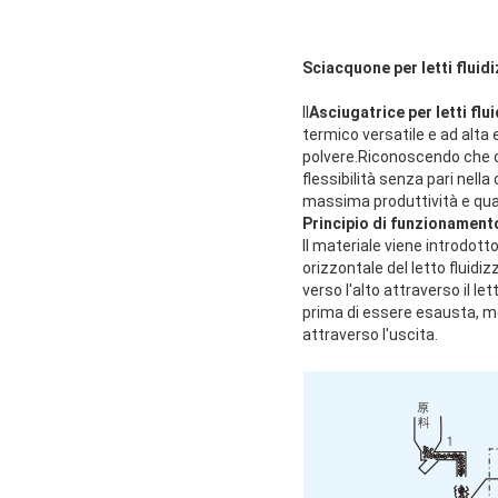
Sciacquone per letti fluid
Il
Asciugatrice per letti flu
termico versatile e ad alta 
polvere.Riconoscendo che o
flessibilità senza pari nell
massima produttività e qual
Principio di funzionament
Il materiale viene introdot
orizzontale del letto fluidi
verso l'alto attraverso il le
prima di essere esausta, me
attraverso l'uscita.