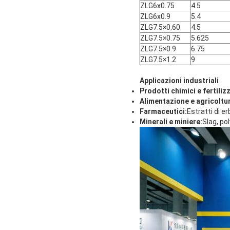
ZLG6x0.75
4.5
ZLG6x0.9
5.4
ZLG7.5×0.60
4.5
ZLG7.5×0.75
5.625
ZLG7.5×0.9
6.75
ZLG7.5×1.2
9
Applicazioni industriali
Prodotti chimici e fertiliz
Alimentazione e agricoltu
Farmaceutici:
Estratti di erb
Minerali e miniere:
Slag, pol