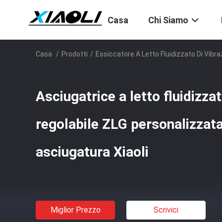
Casa
Chi Siamo
Casa
/
Prodotti
/
Essiccatore A Letto Fluidizzato Di Vibr
Asciugatrice a letto fluidizza
regolabile ZLG personalizzata
asciugatura Xiaoli
Miglior Prezzo
Scrivici