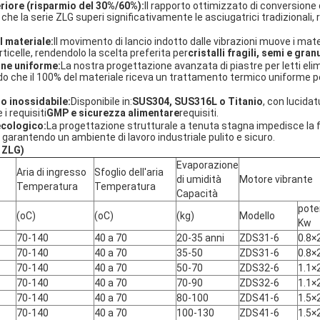
riore (risparmio del 30%/60%):
Il rapporto ottimizzato di conversione
che la serie ZLG superi significativamente le asciugatrici tradizionali
l materiale:
Il movimento di lancio indotto dalle vibrazioni muove i mat
rticelle, rendendolo la scelta preferita per
cristalli fragili, semi e gran
one uniforme:
La nostra progettazione avanzata di piastre per letti eli
do che il 100% del materiale riceva un trattamento termico uniforme p
io inossidabile:
Disponibile in:
SUS304, SUS316L o Titanio
, con lucida
 i requisiti
GMP e sicurezza alimentare
requisiti.
cologico:
La progettazione strutturale a tenuta stagna impedisce la fu
garantendo un ambiente di lavoro industriale pulito e sicuro.
e ZLG)
Evaporazione
Aria di ingresso
Sfoglio dell'aria
di umidità
Motore vibrante
Temperatura
Temperatura
Capacità
pote
(oC)
(oC)
(kg)
Modello
Kw
70-140
40 a 70
20-35 anni
ZDS31-6
0.8×
70-140
40 a 70
35-50
ZDS31-6
0.8×
70-140
40 a 70
50-70
ZDS32-6
1.1×
70-140
40 a 70
70-90
ZDS32-6
1.1×
70-140
40 a 70
80-100
ZDS41-6
1.5×
70-140
40 a 70
100-130
ZDS41-6
1.5×