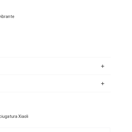
 vibrante
ciugatura Xiaoli