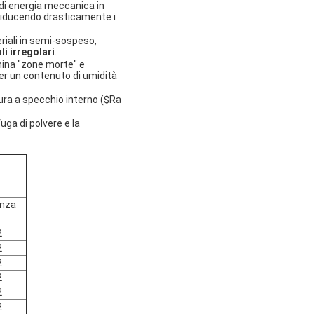
 di energia meccanica in
, riducendo drasticamente i
eriali in semi-sospeso,
uli irregolari
.
mina "zone morte" e
er un contenuto di umidità
tura a specchio interno (
$Ra
ga di polvere e la
nza
2
2
2
2
2
2