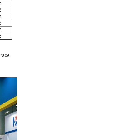
2
2
2
2
2
2
orace.