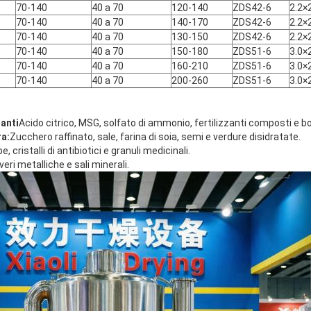
70-140
40 a 70
120-140
ZDS42-6
2.2×
70-140
40 a 70
140-170
ZDS42-6
2.2×
70-140
40 a 70
130-150
ZDS42-6
2.2×
70-140
40 a 70
150-180
ZDS51-6
3.0×
70-140
40 a 70
160-210
ZDS51-6
3.0×
70-140
40 a 70
200-260
ZDS51-6
3.0×
zanti
Acido citrico, MSG, solfato di ammonio, fertilizzanti composti e b
ra:
Zucchero raffinato, sale, farina di soia, semi e verdure disidratate.
e, cristalli di antibiotici e granuli medicinali.
veri metalliche e sali minerali.