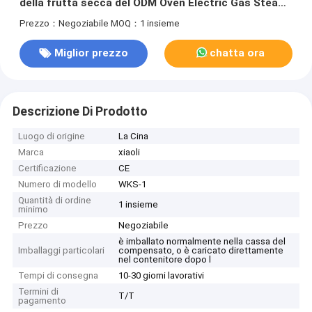
della frutta secca del ODM Oven Electric Gas Steam
Heating dell'OEM
Prezzo：Negoziabile
MOQ：1 insieme
Miglior prezzo
chatta ora
Descrizione Di Prodotto
Luogo di origine
La Cina
Marca
xiaoli
Certificazione
CE
Numero di modello
WKS-1
Quantità di ordine
1 insieme
minimo
Prezzo
Negoziabile
è imballato normalmente nella cassa del
Imballaggi particolari
compensato, o è caricato direttamente
nel contenitore dopo l
Tempi di consegna
10-30 giorni lavorativi
Termini di
T/T
pagamento