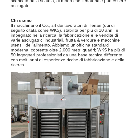
scaricato dalla scatola, di modo che il materiale può essere
Aria calda Oven Dryer
asciugato.
Miscelatore orizzontale del nastro
Chi siamo
Il macchinario il Co., srl dei lavoratori di Henan (qui di
seguito citata come WKS), stabilita per più di 10 anni, è
Frantoio universale
impegnato nella ricerca, la fabbricazione e le vendite di
varie asciugatrici industriali, frutta & verdure e macchine
Macchina per la frantumazione superfina
utensili dell'alimento. Abbiamo un'officina standard
moderna, coprente oltre 2.000 metri quadri; WKS ha più di
50 ingegneri professionisti da una base tecnica differente
tipo miscelatore di v della polvere
con molti anni di esperienze ricche di fabbricazione e della
ricerca
Miscelatore del recipiente di IBC
Asciugatrice industriale
Macchina più asciutta istantanea
Essiccatore della pagaia
Macchina dell'essiccazione sotto vuoto