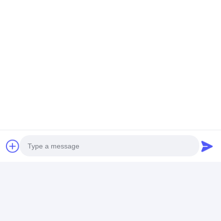
Dettagli Di Contatto
Mrs. Maize
+86 13861842102
Parco industriale Jiaoxi, città di Zhenglu, distretto di
Wujin, città di Changzhou
chatta ora
Photo