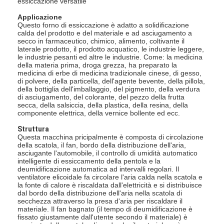
essiccazione versatile
Fatory Tour
Applicazione
Questo forno di essiccazione è adatto a solidificazione
Controllo di qualità
calda del prodotto e del materiale e ad asciugamento a
secco in farmaceutico, chimico, alimento, coltivante il
laterale prodotto, il prodotto acquatico, le industrie leggere,
Contattaci
le industrie pesanti ed altre le industrie. Come: la medicina
della materia prima, droga grezza, ha preparato la
medicina di erbe di medicina tradizionale cinese, di gesso,
notizie
di polvere, della particella, dell'agente bevente, della pillola,
della bottiglia dell'imballaggio, del pigmento, della verdura
di asciugamento, del colorante, del pezzo della frutta
Tutti i casi
secca, della salsiccia, della plastica, della resina, della
componente elettrica, della vernice bollente ed ecc.
Struttura
Questa macchina pricipalmente è composta di circolazione
Essiccatore di spruzzo centrifugo ad alta velocità
della scatola, il fan, bordo della distribuzione dell'aria,
asciugante l'automobile, il controllo di umidità automatico
intelligente di essiccamento della pentola e la
Essiccatore a letto fluidizzato di vibrazione
deumidificazione automatica ad intervalli regolari. Il
ventilatore elicoidale fa circolare l'aria calda nella scatola e
la fonte di calore è riscaldata dall'elettricità e si distribuisce
Essiccatore di vuoto di microonda
dal bordo della distribuzione dell'aria nella scatola di
secchezza attraverso la presa d'aria per riscaldare il
Essiccatore di spruzzo di pressione
materiale. Il fan bagnato (il tempo di deumidificazione è
fissato giustamente dall'utente secondo il materiale) è