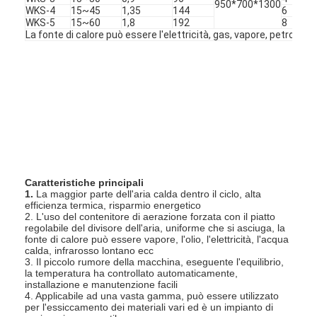
950*700*1300
WKS-4
15~45
1,35
144
6
WKS-5
15~60
1,8
192
8
La fonte di calore può essere l'elettricità, gas, vapore, petrolio t
Caratteristiche principali
1.
La maggior parte dell'aria calda dentro il ciclo, alta
efficienza termica, risparmio energetico
2. L'uso del contenitore di aerazione forzata con il piatto
regolabile del divisore dell'aria, uniforme che si asciuga, la
Casa
fonte di calore può essere vapore, l'olio, l'elettricità, l'acqua
calda, infrarosso lontano ecc
3. Il piccolo rumore della macchina, eseguente l'equilibrio,
Prodotti
la temperatura ha controllato automaticamente,
installazione e manutenzione facili
4. Applicabile ad una vasta gamma, può essere utilizzato
Chi siamo
per l'essiccamento dei materiali vari ed è un impianto di