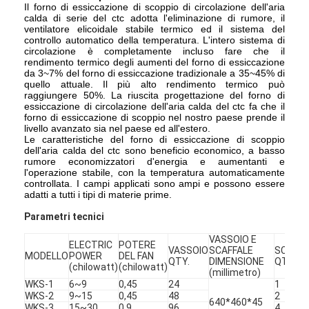
Il forno di essiccazione di scoppio di circolazione dell'aria
calda di serie del ctc adotta l'eliminazione di rumore, il
ventilatore elicoidale stabile termico ed il sistema del
controllo automatico della temperatura. L'intero sistema di
circolazione è completamente incluso fare che il
rendimento termico degli aumenti del forno di essiccazione
da 3~7% del forno di essiccazione tradizionale a 35~45% di
quello attuale. Il più alto rendimento termico può
raggiungere 50%. La riuscita progettazione del forno di
essiccazione di circolazione dell'aria calda del ctc fa che il
forno di essiccazione di scoppio nel nostro paese prende il
livello avanzato sia nel paese ed all'estero.
Le caratteristiche del forno di essiccazione di scoppio
dell'aria calda del ctc sono beneficio economico, a basso
rumore economizzatori d'energia e aumentanti e
l'operazione stabile, con la temperatura automaticamente
controllata. I campi applicati sono ampi e possono essere
adatti a tutti i tipi di materie prime.
Parametri tecnici
VASSOIO E
ELECTRIC
POTERE
VASSOIO
SCAFFALE
SCAFFA
MODELLO
POWER
DEL FAN
QTY.
DIMENSIONE
QTY.
(chilowatt)
(chilowatt)
(millimetro)
WKS-1
6~9
0,45
24
1
WKS-2
9~15
0,45
48
2
640*460*45
WKS-3
15~30
0,9
96
4