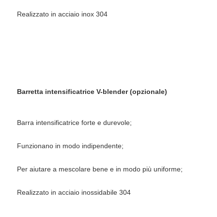
Aria calda Oven Dryer
Realizzato in acciaio inox 304
Miscelatore orizzontale del nastro
Frantoio universale
Macchina per la frantumazione superfina
tipo miscelatore di v della polvere
Barretta intensificatrice V-blender (opzionale)
Miscelatore del recipiente di IBC
Barra intensificatrice forte e durevole;
Asciugatrice industriale
Funzionano in modo indipendente;
Macchina più asciutta istantanea
Per aiutare a mescolare bene e in modo più uniforme;
Essiccatore della pagaia
Realizzato in acciaio inossidabile 304
Macchina dell'essiccazione sotto vuoto