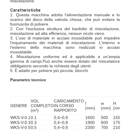
miscelazione.
Caratteristiche
1. Questa macchina adotta l'alimentazione manuale e lo
scarico del disco della valvola chiusa, che può evitare la
fuoriuscita di polvere.
2. Con l'esclusiva struttura del barilotto di miscelazione,
miscelazione ad alta efficienza, nessun vicolo cieco.
3. L'uso di materiale in acciaio inossidabile può impedire
l'inquinamento dei materiali di miscelazione. L'interno e
l'esterno della macchina sono realizzati in acciaio
inossidabile.
4. Miscelazione uniforme ed è applicabile a un'ampia
gamma di campi.Può anche essere dotato del miscelatore
obbligatorio secondo la richiesta degli utenti.
5. È adatto per polvere più piccola, blocchi
Parametro tecnico
VOL. 
CARICAMENTO 
l
w
H
GENERE
COMPLETO
IN CORSO
(mm)
(mm)
(mm)
(m³)
RAPPORTO
WKS-V-0.1
0.1
0,4~0,8
1650
500
1550
WKS-V-0.3
0.3
0,4~0,8
1900
600
1750
WKS-V-0.5
0,5
0,4~0,8
2300
700
2100