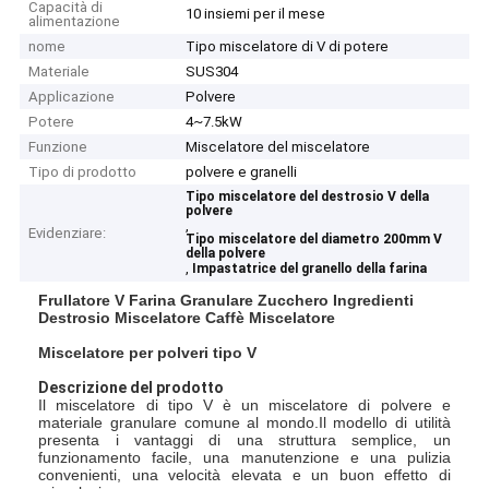
Capacità di
10 insiemi per il mese
alimentazione
nome
Tipo miscelatore di V di potere
Materiale
SUS304
Applicazione
Polvere
Potere
4~7.5kW
Funzione
Miscelatore del miscelatore
Tipo di prodotto
polvere e granelli
Tipo miscelatore del destrosio V della
polvere
,
Evidenziare:
Tipo miscelatore del diametro 200mm V
della polvere
,
Impastatrice del granello della farina
Frullatore V Farina Granulare Zucchero Ingredienti
Destrosio Miscelatore Caffè Miscelatore
Miscelatore per polveri tipo V
Descrizione del prodotto
Il miscelatore di tipo V è un miscelatore di polvere e
materiale granulare comune al mondo.Il modello di utilità
presenta i vantaggi di una struttura semplice, un
funzionamento facile, una manutenzione e una pulizia
convenienti, una velocità elevata e un buon effetto di