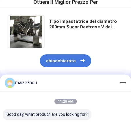
Ottieni Il Miglior Prezzo Per
Tipo impastatrice del diametro
200mm Sugar Dextrose V del
granello della farina del
miscelatore della polvere
chiacchierata
maizezhou
Prodotti Raccomandati
11:28 AM
Good day, what product are you looking for?