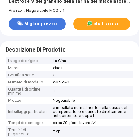
Dextrose V del granello della farina del miscelatore
della polvere
Prezzo：Negoziabile
MOQ：1
Miglior prezzo
chatta ora
Descrizione Di Prodotto
Luogo di origine
La Cina
Marca
xiaoli
Certificazione
CE
Numero di modello
WKS-V-2
Quantità di ordine
1
minimo
Prezzo
Negoziabile
è imballato normalmente nella cassa del
Imballaggi particolari
compensato, o è caricato direttamente
nel contenitore dopo l
Tempi di consegna
circa 30 giorni lavorativi
Termini di
T/T
pagamento