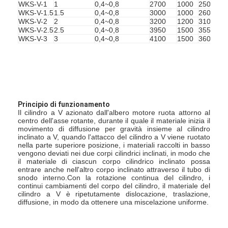
WKS-V-1
1
0,4~0,8
2700
1000
2500
WKS-V-1.5
1.5
0,4~0,8
3000
1000
2600
WKS-V-2
2
0,4~0,8
3200
1200
3100
WKS-V-2.5
2.5
0,4~0,8
3950
1500
3550
WKS-V-3
3
0,4~0,8
4100
1500
3600
Principio di funzionamento
Il cilindro a V azionato dall'albero motore ruota attorno al 
centro dell'asse rotante, durante il quale il materiale inizia il 
movimento di diffusione per gravità insieme al cilindro 
inclinato a V, quando l'attacco del cilindro a V viene ruotato 
nella parte superiore posizione, i materiali raccolti in basso 
vengono deviati nei due corpi cilindrici inclinati, in modo che 
il materiale di ciascun corpo cilindrico inclinato possa 
entrare anche nell'altro corpo inclinato attraverso il tubo di 
Casa
snodo interno.Con la rotazione continua del cilindro, i 
continui cambiamenti del corpo del cilindro, il materiale del 
Prodotti
cilindro a V è ripetutamente dislocazione, traslazione, 
diffusione, in modo da ottenere una miscelazione uniforme.
Chi siamo