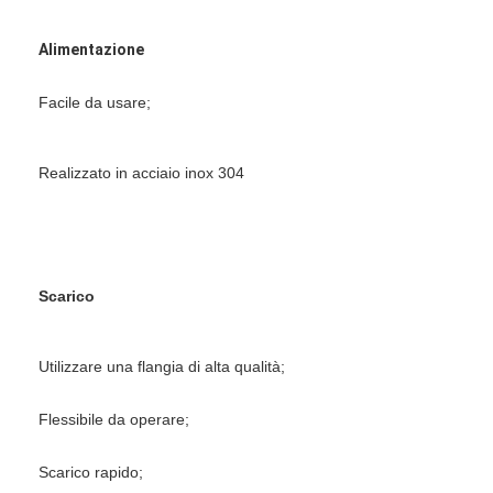
Fatory Tour
Alimentazione
Controllo di qualità
Facile da usare;
Contattaci
notizie
Realizzato in acciaio inox 304
Tutti i casi
Scarico
Essiccatore di spruzzo centrifugo ad alta velocità
Essiccatore a letto fluidizzato di vibrazione
Utilizzare una flangia di alta qualità;
Essiccatore di vuoto di microonda
Flessibile da operare;
Essiccatore di spruzzo di pressione
Scarico rapido;