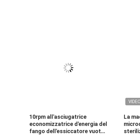
VIDE
atore
10rpm all'asciugatrice
La mac
economizzatrice d'energia del
micro
he
fango dell'essiccatore vuoto
steril
della pagaia di 25rpm 4KW
Herb P