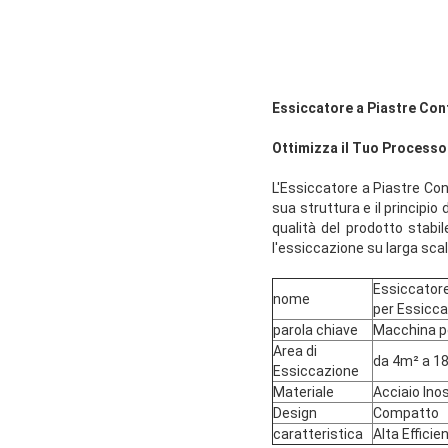
Essiccatore a Piastre Con
Ottimizza il Tuo Processo
L'Essiccatore a Piastre Con
sua struttura e il principi
qualità del prodotto stabil
l'essiccazione su larga scala
Essiccatore
nome
per Essicca
parola chiave
Macchina pe
Area di
da 4m² a 18
Essiccazione
Materiale
Acciaio Ino
Design
Compatto
caratteristica
Alta Efficie