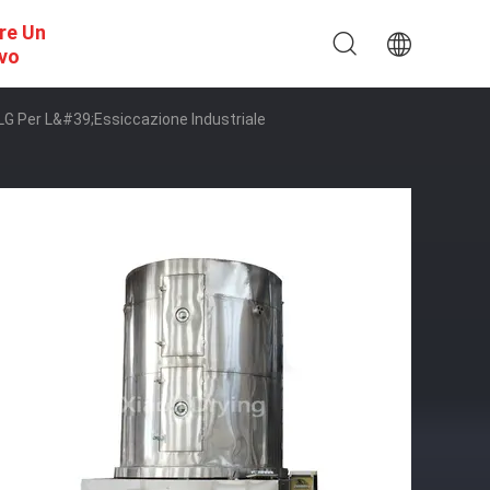
re Un
ivo
LG Per L&#39;essiccazione Industriale