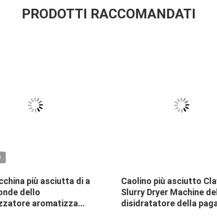
PRODOTTI RACCOMANDATI
O
china più asciutta di a
Caolino più asciutto Cla
onde dello
Slurry Dryer Machine de
izzatore aromatizza
disidratatore della pag
owder Industrial Drying
vuota industriale del f