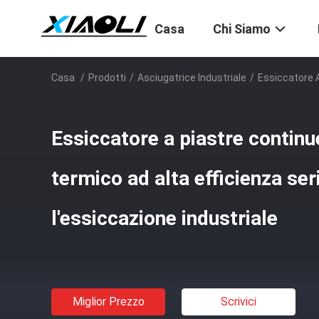
Casa
Chi Siamo
Casa
/
Prodotti
/
Asciugatrice Industriale
/
Essiccatore A
Essiccatore a piastre continu
termico ad alta efficienza se
l'essiccazione industriale
Miglior Prezzo
Scrivici