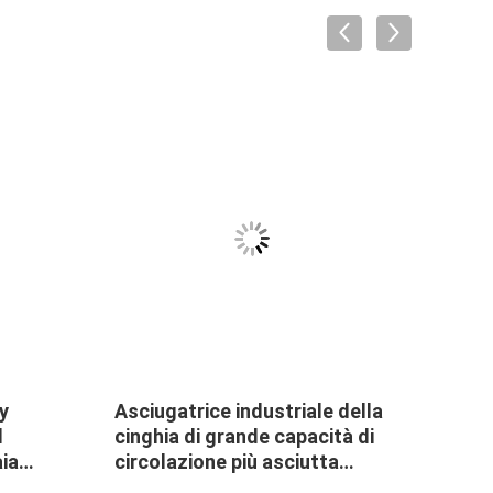
y
Asciugatrice industriale della
Asciu
l
cinghia di grande capacità di
vuoto
aia
circolazione più asciutta
rastr
ango
continua dell'aria calda
resid