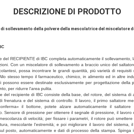
DESCRIZIONE DI PRODOTTO
i sollevamento della polvere della mescolatrice del miscelatore de
IBC
e del RECIPIENTE di IBC completa automaticamente il sollevamento, l
 azioni. Con un miscelatore di sollevamento a braccio unico del saltator
colantesi, possa incontrare le grandi quantità, più varietà di requisiti 
Allo stesso tempo il farmaceutico, chimico, in alimento ed in altre in
ali possono essere destinate esclusivamente per progettazione della p
o, per ridurre l'area pulita.
 del recipiente di IBC consiste della base, del rotore, del sistema di
i frenatura e del sistema di controllo. Il lavoro, il primo saltatore me
onferma» il bottone, potete alzare automaticamente il saltatore 
. Sensore di pressione per ottenere il segnale di pressione, il lavoro
 mescolanza di velocità; per fissare i parametri, il rotore può smetter
tura, mescolante l'estremità; e poi migliorare il lavoro del sistema, il
sul posto, automaticamente e dati di processo della stampa. Spinga il