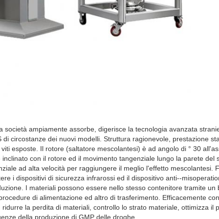
a società ampiamente assorbe, digerisce la tecnologia avanzata strani
di circostanze dei nuovi modelli. Struttura ragionevole, prestazione sta
viti esposte. Il rotore (saltatore mescolantesi) è ad angolo di ° 30 all'as
 inclinato con il rotore ed il movimento tangenziale lungo la parete del
iale ad alta velocità per raggiungere il meglio l'effetto mescolantesi. 
e i dispositivi di sicurezza infrarossi ed il dispositivo anti--misoperation
uzione. I materiali possono essere nello stesso contenitore tramite un 
rocedure di alimentazione ed altro di trasferimento. Efficacemente cont
ridurre la perdita di materiali, controllo lo strato materiale, ottimizza il
genze della produzione di GMP delle droghe.