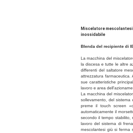
Miscelatore mescolantesi d
inossidabile
Blenda del recipiente di 
La macchina del miscelator
la discesa e tutte le altre
differenti del saltatore mes
attrezzatura farmaceutica. 
sue caratteristiche princip
lavoro e area dell'azionament
La macchina del miscelatore
sollevamento, del sistema d
preme il touch screen «c
automaticamente il morsetto
secondo il tempo stabilito,
lavoro del sistema di frena
mescolantesi giù si ferma 