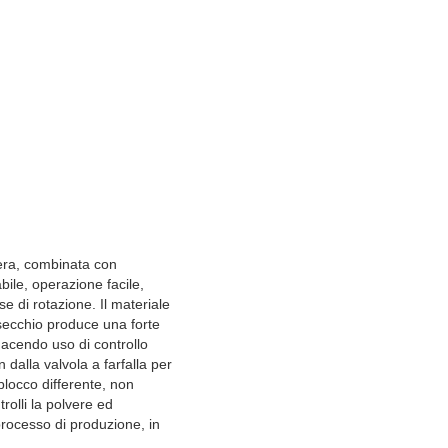
era, combinata con
bile, operazione facile,
se di rotazione. Il materiale
 secchio produce una forte
Facendo uso di controllo
 dalla valvola a farfalla per
blocco differente, non
rolli la polvere ed
 processo di produzione, in