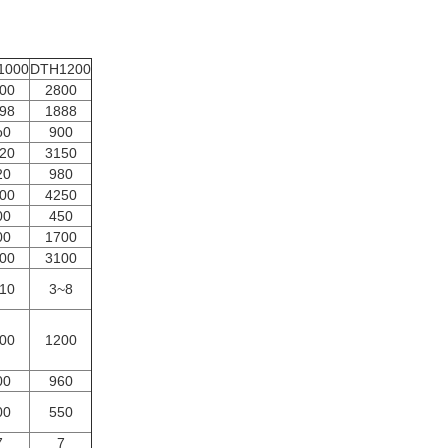
1000
DTH1200
00
2800
98
1888
o0
900
20
3150
20
980
00
4250
00
450
00
1700
00
3100
10
3~8
00
1200
00
960
00
550
7
7