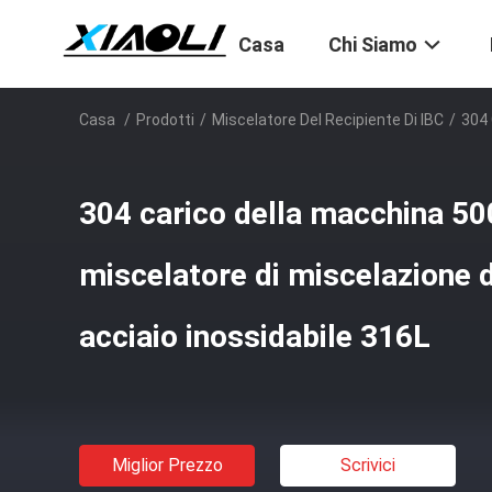
Casa
Chi Siamo
Casa
/
Prodotti
/
Miscelatore Del Recipiente Di IBC
/
304 
304 carico della macchina 50
miscelatore di miscelazione d
acciaio inossidabile 316L
Miglior Prezzo
Scrivici