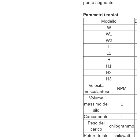
punto seguente.
Parametri tecnici
Modello
W
W1
W2
L
L1
H
H1
H2
H3
Velocità
RPM
mescolantesi
Volume
massimo del
L
silo
Caricamento
L
Peso del
chilogrammo
carico
Potere totale
chilowatt