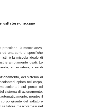
l saltatore di acciaio
a pressione, la mescolanza,
e ed una serie di specifiche
misti, è la miscela ideale di
dustrie ampiamente usati. Le
arete, attrezzatura, area di
 azionamento, del sistema di
scolantesi spinto nel corpo,
mescolanteti sul posto ed
 del sistema di azionamento,
e automaticamente, mentre il
 corpo girante del saltatore
 saltatore mescolantesi nel