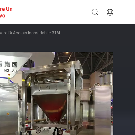
re Un
ivo
ere Di Acciaio Inossidabile 316L