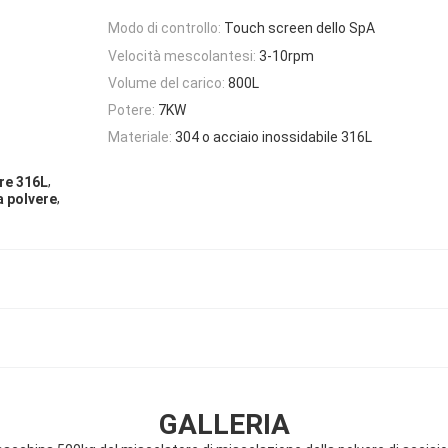
Modo di controllo:
Touch screen dello SpA
Velocità mescolantesi:
3-10rpm
Volume del carico:
800L
Potere:
7KW
Materiale:
304 o acciaio inossidabile 316L
,
ere 316L
,
a polvere
GALLERIA