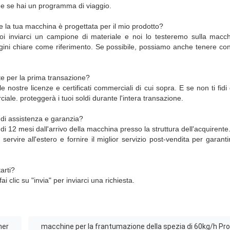
one se hai un programma di viaggio.
la tua macchina è progettata per il mio prodotto?
oi inviarci un campione di materiale e noi lo testeremo sulla macc
ini chiare come riferimento. Se possibile, possiamo anche tenere con
e per la prima transazione?
 nostre licenze e certificati commerciali di cui sopra. E se non ti fidi 
iale. proteggerà i tuoi soldi durante l'intera transazione.
 di assistenza e garanzia?
i 12 mesi dall'arrivo della macchina presso la struttura dell'acquirent
 servire all'estero e fornire il miglior servizio post-vendita per garant
arti?
 clic su "invia" per inviarci una richiesta.
her
macchine per la frantumazione della spezia di 60kg/h Pro