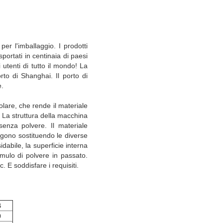
er l'imballaggio. I prodotti
portati in centinaia di paesi
utenti di tutto il mondo! La
rto di Shanghai. Il porto di
e.
olare, che rende il materiale
 La struttura della macchina
enza polvere. Il materiale
ngono sostituendo le diverse
dabile, la superficie interna
umulo di polvere in passato.
. E soddisfare i requisiti.
B
0