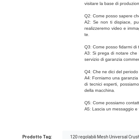
visitare la base di produzi
Q2: Come posso sapere che 
A2: Se non ti dispiace, pu
realizzeremo video e immag
te.
Q3: Come posso fidarmi di t
A3: Si prega di notare che le
servizio di garanzia commerc
Q4: Che ne dici del periodo
A4: Forniamo una garanzia d
di tecnici esperti, possiamo
della macchina.
Q5: Come possiamo contatt
A5: Lascia un messaggio e fai
Prodotto Tag:
120 regolabili Mesh Universal Crus