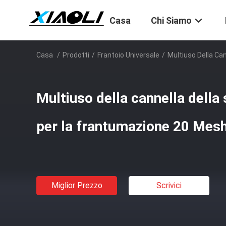
Casa
Chi Siamo
Casa
/
Prodotti
/
Frantoio Universale
/
Multiuso Della Ca
Multiuso della cannella della
per la frantumazione 20 Mesh
Miglior Prezzo
Scrivici