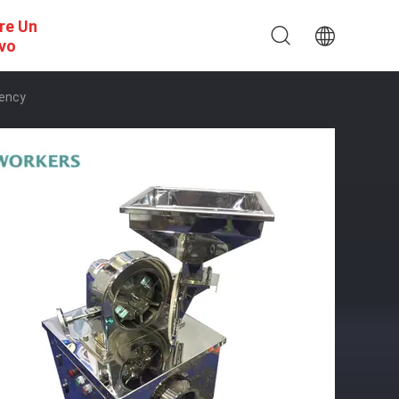
re Un
ivo
iency