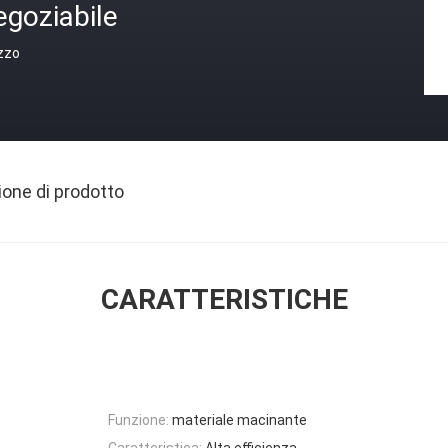
egoziabile
zzo
ione di prodotto
CARATTERISTICHE
Funzione:
materiale macinante
Caratteristica:
Alta efficienza