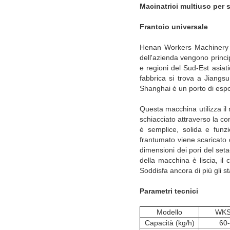
Macinatrici multiuso per s
Frantoio universale
Henan Workers Machinery Co.
dell'azienda vengono princip
e regioni del Sud-Est asiat
fabbrica si trova a Jiangsu
Shanghai è un porto di espo
Questa macchina utilizza il 
schiacciato attraverso la c
è semplice, solida e funz
frantumato viene scaricato 
dimensioni dei pori del seta
della macchina è liscia, il
Soddisfa ancora di più gli st
Parametri tecnici
Modello
WKS
Capacità (kg/h)
60