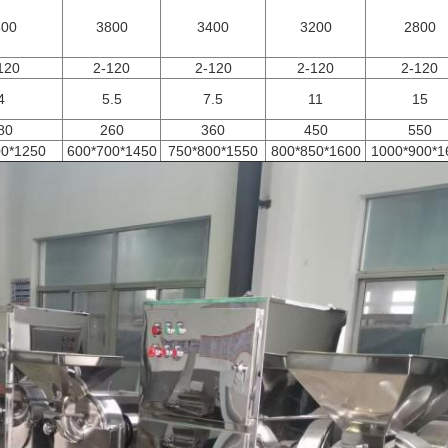
500
3800
3400
3200
2800
120
2-120
2-120
2-120
2-120
4
5.5
7.5
11
15
80
260
360
450
550
00*1250
600*700*1450
750*800*1550
800*850*1600
1000*900*1