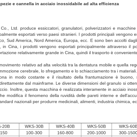
pezie e cannella in acciaio inossidabile ad alta efficienza
, Ltd. produce essiccatori, granulatori, polverizzatori e macchine p
almente esportati verso paesi stranieri. I prodotti principali vengono es
ico, Sud America, Nord America, Europa, ecc. E sono ben accolti dagli 
, in Cina, i prodotti vengono esportati principalmente attraverso il po
rtazione relativamente grande in Cina, quindi il trasporto è convenient
movimento relativo ad alta velocità tra la dentatura mobile e quella reg
ommozione cerebrale, lo sfregamento e lo schiacciamento tra i materiali.
iona in modo costante e il risultato della frantumazione è buono, s
direttamente dal mainframe. Le diverse dimensioni del granulo si otte
ccio. Inoltre, questa macchina è realizzata interamente in acciaio inossi
 che modifica il fenomeno della ruvidità delle pareti interne e dell'acc
andard nazionali per produrre medicinali, alimenti, industria chimica, ecc
-20B
WKS-30B
WKS-40B
WKS-50B
WKS-60
-150
100-300
160-800
200-1000
300-150