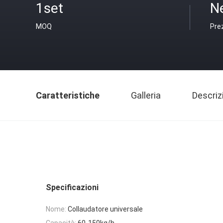
1set
N
MOQ
Pre
Caratteristiche
Galleria
Descriz
Specificazioni
Nome:
Collaudatore universale
Capacità:
60-150kg/h