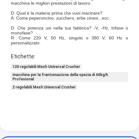
macchina le migliori prestazioni di lavoro.
Aria calda Oven Dryer
D: Qual è la materia prima che vuoi macinare?
Miscelatore orizzontale del nastro
A: Come peperoncino, zucchero, erbe cinesi...ecc.
D: Che potenza usi nella tua fabbrica? -V, -Hz, trifase o
Frantoio universale
monofase?
R: Come 220 V, 50 Hz, singolo o 380 V, 60 Hz o
personalizzato.
Macchina per la frantumazione superfina
Etichette:
tipo miscelatore di v della polvere
120 regolabili Mesh Universal Crusher
Miscelatore del recipiente di IBC
macchine per la frantumazione della spezia di 60kg/h
Profesional
Asciugatrice industriale
2 regolabili Mesh Universal Crusher
Macchina più asciutta istantanea
Essiccatore della pagaia
Macchina dell'essiccazione sotto vuoto