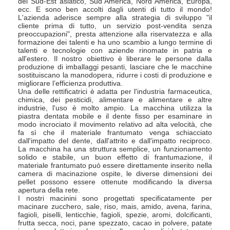
del Sud-Est asiatico, Sud America, Nord America, Europa,
ecc. E sono ben accolti dagli utenti di tutto il mondo!
L'azienda aderisce sempre alla strategia di sviluppo "il
cliente prima di tutto, un servizio post-vendita senza
preoccupazioni", presta attenzione alla riservatezza e alla
formazione dei talenti e ha uno scambio a lungo termine di
talenti e tecnologie con aziende rinomate in patria e
all'estero. Il nostro obiettivo è liberare le persone dalla
produzione di imballaggi pesanti, lasciare che le macchine
sostituiscano la manodopera, ridurre i costi di produzione e
migliorare l’efficienza produttiva.
Una delle rettificatrici è adatta per l'industria farmaceutica,
chimica, dei pesticidi, alimentare e alimentare e altre
industrie, l'uso è molto ampio. La macchina utilizza la
piastra dentata mobile e il dente fisso per esaminare in
modo incrociato il movimento relativo ad alta velocità, che
fa sì che il materiale frantumato venga schiacciato
dall'impatto del dente, dall'attrito e dall'impatto reciproco.
La macchina ha una struttura semplice, un funzionamento
solido e stabile, un buon effetto di frantumazione, il
materiale frantumato può essere direttamente inserito nella
camera di macinazione ospite, le diverse dimensioni dei
pellet possono essere ottenute modificando la diversa
apertura della rete.
I nostri macinini sono progettati specificatamente per
macinare zucchero, sale, riso, mais, amido, avena, farina,
fagioli, piselli, lenticchie, fagioli, spezie, aromi, dolcificanti,
frutta secca, noci, pane spezzato, cacao in polvere, patate