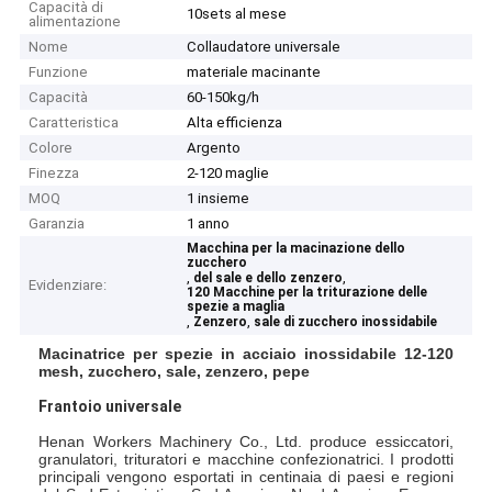
Capacità di
10sets al mese
alimentazione
Nome
Collaudatore universale
Funzione
materiale macinante
Capacità
60-150kg/h
Caratteristica
Alta efficienza
Colore
Argento
Finezza
2-120 maglie
MOQ
1 insieme
Garanzia
1 anno
Macchina per la macinazione dello
zucchero
,
,
del sale e dello zenzero
Evidenziare:
120 Macchine per la triturazione delle
spezie a maglia
,
,
Zenzero
sale di zucchero inossidabile
Macinatrice per spezie in acciaio inossidabile 12-120
mesh, zucchero, sale, zenzero, pepe
Frantoio universale
Henan Workers Machinery Co., Ltd. produce essiccatori,
granulatori, trituratori e macchine confezionatrici. I prodotti
principali vengono esportati in centinaia di paesi e regioni