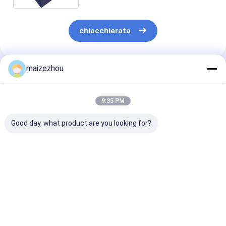
chiacchierata
maizezhou
Prodotti Raccomandati
9:35 PM
Good day, what product are you looking for?
Smerigliatrice
Chili Herb Pepper
Multiuso della
professionale
Grinding Machine
cannella della
universale Electric
150kg/alta efficienza
macchina per 
della spezia del
di H
frantumazione
frantoio WKS del CE
Mesh High Effi
Miglior prezzo
Miglior prezzo
Miglior pr
200-1000kg/H