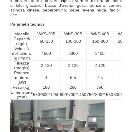
in polvere, latte in polvere, cipolla, verdure disidratate, semi
di loto, glucosio, bucce d'avena, gusci, zenzero, cenere
spinosa cinese, peperoncino, pepe, avena nuda, fagioli,
ecc.
Parametri tecnici
Modello
WKS-20B
WKS-30B
WKS-40B
WKS-5
Capacità
60-150
100-300
160-800
200-10
(kg/h)
Velocità
dell'albero
4500
3800
3400
3200
(giri/min)
Finezza
2-120
2-120
2-120
2-12
(maglia)
Potenza
motore
4
5.5
7.5
11
(kW)
Peso (kg)
180
260
360
450
Dimensione
550*600*1250
600*700*1450
750*800*1550
800*850*
(mm)
Casa
Prodotti
Chi siamo