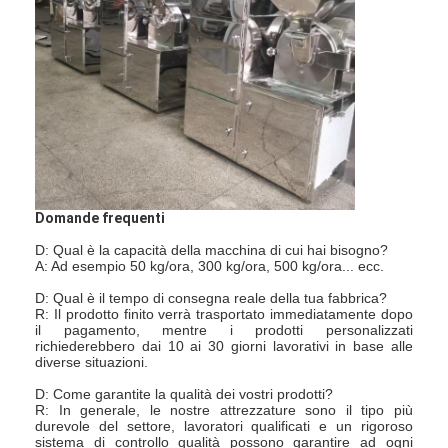
Fatory Tour
Controllo di qualità
Contattaci
notizie
Tutti i casi
Domande frequenti
D: Qual è la capacità della macchina di cui hai bisogno?
A: Ad esempio 50 kg/ora, 300 kg/ora, 500 kg/ora... ecc.
Essiccatore di spruzzo centrifugo ad alta velocità
D: Qual è il tempo di consegna reale della tua fabbrica?
R: Il prodotto finito verrà trasportato immediatamente dopo
Essiccatore a letto fluidizzato di vibrazione
il pagamento, mentre i prodotti personalizzati
richiederebbero dai 10 ai 30 giorni lavorativi in ​​base alle
diverse situazioni.
Essiccatore di vuoto di microonda
D: Come garantite la qualità dei vostri prodotti?
R: In generale, le nostre attrezzature sono il tipo più
Essiccatore di spruzzo di pressione
durevole del settore, lavoratori qualificati e un rigoroso
sistema di controllo qualità possono garantire ad ogni