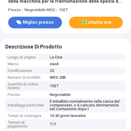
della macchina per la frantumazione della spezia del
pepe
Prezzo：Negoziabile
MOQ：1SET
Miglior prezzo
chatta ora
Descrizione Di Prodotto
Luogo di origine
La Cina
Marca
xiaoli
Certificazione
CE
Numero di modello
WKS-20B
Quantità di ordine
1SET
minimo
Prezzo
Negoziabile
È imballato normalmente nella cassa del
Imballaggi particolari
compensato, o è caricato direttamente
nel contenitore dopo l
Tempi di consegna
10-30 giorni lavorativi
Termini di
T/T
pagamento