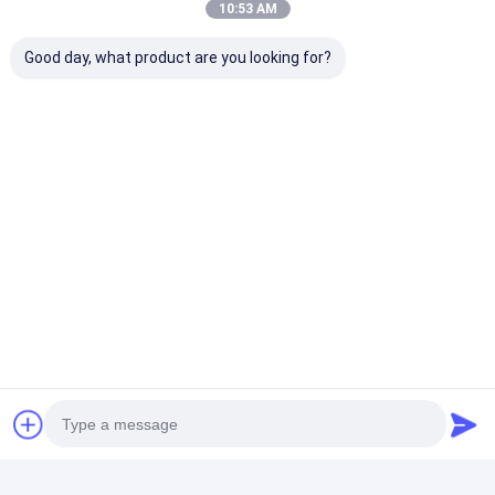
10:53 AM
chiacchierata
Good day, what product are you looking for?
Prodotti Raccomandati
Macchina di Cherry
Sterilizzazione ad
Asciugatrice p
Tomato Cardamom
alta efficienza e ad
forno ad aria 
Fruit Dehumidifier
alta temperatura
ad alta capaci
multiuso
materiali sfusi
Miglior prezzo
Miglior prezzo
Miglior pr