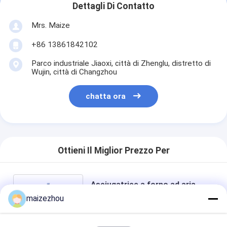
Dettagli Di Contatto
Mrs. Maize
+86 13861842102
Parco industriale Jiaoxi, città di Zhenglu, distretto di
Wujin, città di Changzhou
chatta ora
Ottieni Il Miglior Prezzo Per
Asciugatrice a forno ad aria
calda ad alta velocità per
maizezhou
erboristerie / frutta secca /
verdura secca