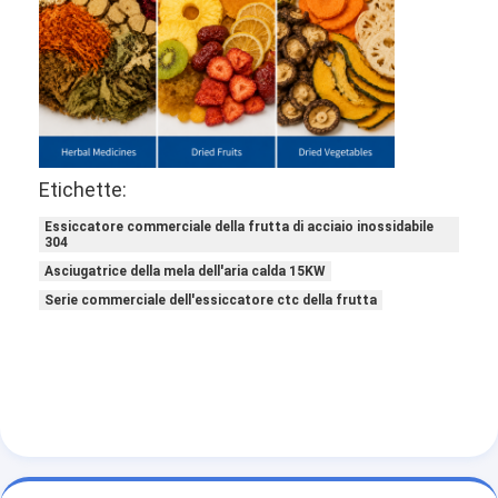
Aria calda Oven Dryer
Miscelatore orizzontale del nastro
Frantoio universale
Macchina per la frantumazione superfina
Etichette:
tipo miscelatore di v della polvere
Essiccatore commerciale della frutta di acciaio inossidabile
304
Miscelatore del recipiente di IBC
Asciugatrice della mela dell'aria calda 15KW
Serie commerciale dell'essiccatore ctc della frutta
Asciugatrice industriale
Macchina più asciutta istantanea
Essiccatore della pagaia
Macchina dell'essiccazione sotto vuoto