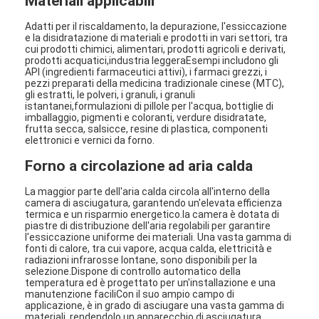
Materiali applicabili
Adatti per il riscaldamento, la depurazione, l'essiccazione
e la disidratazione di materiali e prodotti in vari settori, tra
cui prodotti chimici, alimentari, prodotti agricoli e derivati,
prodotti acquatici,industria leggeraEsempi includono gli
API (ingredienti farmaceutici attivi), i farmaci grezzi, i
pezzi preparati della medicina tradizionale cinese (MTC),
gli estratti, le polveri, i granuli, i granuli
istantanei,formulazioni di pillole per l'acqua, bottiglie di
imballaggio, pigmenti e coloranti, verdure disidratate,
frutta secca, salsicce, resine di plastica, componenti
elettronici e vernici da forno.
Forno a circolazione ad aria calda
La maggior parte dell'aria calda circola all'interno della
camera di asciugatura, garantendo un'elevata efficienza
termica e un risparmio energetico.la camera è dotata di
piastre di distribuzione dell'aria regolabili per garantire
l'essiccazione uniforme dei materiali. Una vasta gamma di
fonti di calore, tra cui vapore, acqua calda, elettricità e
radiazioni infrarosse lontane, sono disponibili per la
selezione.Dispone di controllo automatico della
temperatura ed è progettato per un'installazione e una
manutenzione faciliCon il suo ampio campo di
applicazione, è in grado di asciugare una vasta gamma di
materiali, rendendolo un apparecchio di asciugatura