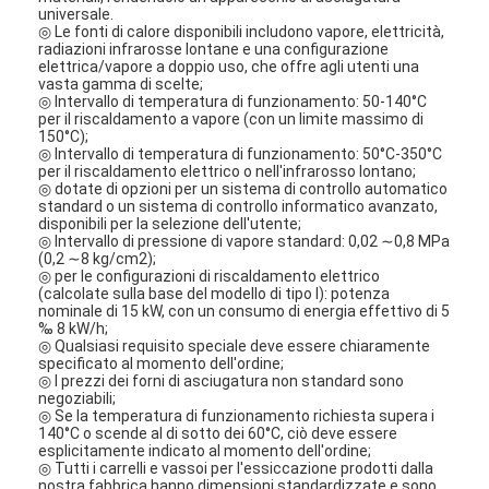
universale.
◎ Le fonti di calore disponibili includono vapore, elettricità,
radiazioni infrarosse lontane e una configurazione
elettrica/vapore a doppio uso, che offre agli utenti una
vasta gamma di scelte;
◎ Intervallo di temperatura di funzionamento: 50-140°C
per il riscaldamento a vapore (con un limite massimo di
150°C);
◎ Intervallo di temperatura di funzionamento: 50°C-350°C
per il riscaldamento elettrico o nell'infrarosso lontano;
◎ dotate di opzioni per un sistema di controllo automatico
standard o un sistema di controllo informatico avanzato,
disponibili per la selezione dell'utente;
◎ Intervallo di pressione di vapore standard: 0,02 ∼0,8 MPa
(0,2 ∼8 kg/cm2);
◎ per le configurazioni di riscaldamento elettrico
(calcolate sulla base del modello di tipo I): potenza
nominale di 15 kW, con un consumo di energia effettivo di 5
‰ 8 kW/h;
◎ Qualsiasi requisito speciale deve essere chiaramente
specificato al momento dell'ordine;
Casa
◎ I prezzi dei forni di asciugatura non standard sono
negoziabili;
Prodotti
◎ Se la temperatura di funzionamento richiesta supera i
140°C o scende al di sotto dei 60°C, ciò deve essere
esplicitamente indicato al momento dell'ordine;
Chi siamo
◎ Tutti i carrelli e vassoi per l'essiccazione prodotti dalla
nostra fabbrica hanno dimensioni standardizzate e sono