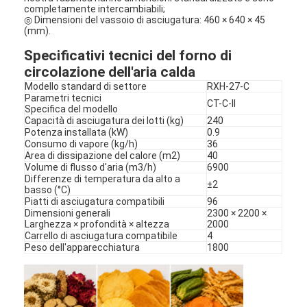
completamente intercambiabili;
Fatory Tour
◎ Dimensioni del vassoio di asciugatura: 460 × 640 × 45
(mm).
Controllo di qualità
Specificativi tecnici del forno di
circolazione dell'aria calda
Contattaci
Modello standard di settore
RXH-27-C
Parametri tecnici
notizie
CT-C-II
Specifica del modello
Capacità di asciugatura dei lotti (kg)
240
Potenza installata (kW)
0.9
Tutti i casi
Consumo di vapore (kg/h)
36
Area di dissipazione del calore (m2)
40
Volume di flusso d'aria (m3/h)
6900
Differenze di temperatura da alto a
±2
basso (°C)
Essiccatore di spruzzo centrifugo ad alta velocità
Piatti di asciugatura compatibili
96
Dimensioni generali
2300 × 2200 ×
Larghezza × profondità × altezza
2000
Essiccatore a letto fluidizzato di vibrazione
Carrello di asciugatura compatibile
4
Peso dell'apparecchiatura
1800
Essiccatore di vuoto di microonda
Essiccatore di spruzzo di pressione