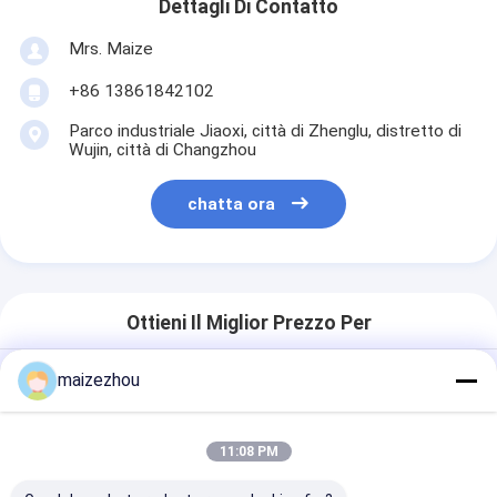
Dettagli Di Contatto
Mrs. Maize
+86 13861842102
Parco industriale Jiaoxi, città di Zhenglu, distretto di
Wujin, città di Changzhou
chatta ora
Ottieni Il Miglior Prezzo Per
maizezhou
Essiccatore a nastro
trasportatore a strato singolo ad
alta efficienza energetica per
11:08 PM
l'essiccazione di fette di erbe