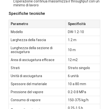
L'operazione continua massimizza il throughput con un
Aria calda Oven Dryer
minimo di lavoro
Specifiche tecniche
Miscelatore orizzontale del nastro
Parametro
Specificità
Frantoio universale
Modello
DW-1.2-10
Macchina per la frantumazione superfina
Larghezza della fascia
1.2 m
tipo miscelatore di v della polvere
Lunghezza della sezione di
10 m
asciugatura
Miscelatore del recipiente di IBC
Area di asciugatura efficace
12 m2
Asciugatrice industriale
Strati
Strato singolo
Unità di asciugatura
6 unità
Macchina più asciutta istantanea
Spessore del materiale
10 a 80 mm
Essiccatore della pagaia
Pressione del vapore
0.2-0.8 MPa
Macchina dell'essiccazione sotto vuoto
Consumo di vapore
150-375 kg/h
0.25-1.5 h