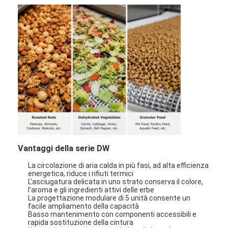
Fatory Tour
Controllo di qualità
Contattaci
notizie
Tutti i casi
Essiccatore di spruzzo centrifugo ad alta velocità
Vantaggi della serie DW
La circolazione di aria calda in più fasi, ad alta efficienza
Essiccatore a letto fluidizzato di vibrazione
energetica, riduce i rifiuti termici
L'asciugatura delicata in uno strato conserva il colore,
Essiccatore di vuoto di microonda
l'aroma e gli ingredienti attivi delle erbe
La progettazione modulare di 5 unità consente un
facile ampliamento della capacità
Essiccatore di spruzzo di pressione
Basso mantenimento con componenti accessibili e
rapida sostituzione della cintura