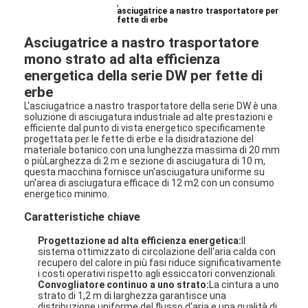
,
asciugatrice a nastro trasportatore per
fette di erbe
Asciugatrice a nastro trasportatore
mono strato ad alta efficienza
energetica della serie DW per fette di
erbe
L'asciugatrice a nastro trasportatore della serie DW è una
soluzione di asciugatura industriale ad alte prestazioni e
efficiente dal punto di vista energetico specificamente
progettata per le fette di erbe e la disidratazione del
materiale botanico.con una lunghezza massima di 20 mm
o piùLarghezza di.2 m e sezione di asciugatura di 10 m,
questa macchina fornisce un'asciugatura uniforme su
un'area di asciugatura efficace di 12 m2 con un consumo
energetico minimo.
Caratteristiche chiave
Progettazione ad alta efficienza energetica:
Il
sistema ottimizzato di circolazione dell'aria calda con
recupero del calore in più fasi riduce significativamente
i costi operativi rispetto agli essiccatori convenzionali.
Convogliatore continuo a uno strato:
La cintura a uno
strato di 1,2 m di larghezza garantisce una
distribuzione uniforme del flusso d'aria e una qualità di