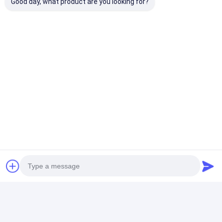
Good day, what product are you looking for?
chiacchierata
Prodotti Raccomandati
Asciugatrice
La macchina più
Essiccatore
industriale della
asciutta di a
industriale
cinghia di grande
microonde dello
sottovuoto a 
capacità di
sterilizzatore
cono da 2000 li
circolazione più
aromatizza Herb
per polveri fini
Miglior prezzo
Miglior prezzo
Miglior pr
asciutta continua
Powder Industrial
materiali crist
dell'aria calda
Drying Machine