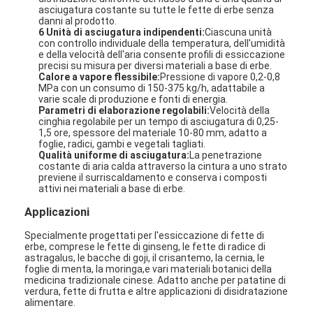
asciugatura costante su tutte le fette di erbe senza
danni al prodotto.
6 Unità di asciugatura indipendenti:
Ciascuna unità
con controllo individuale della temperatura, dell'umidità
e della velocità dell'aria consente profili di essiccazione
precisi su misura per diversi materiali a base di erbe.
Calore a vapore flessibile:
Pressione di vapore 0,2-0,8
MPa con un consumo di 150-375 kg/h, adattabile a
varie scale di produzione e fonti di energia.
Parametri di elaborazione regolabili:
Velocità della
cinghia regolabile per un tempo di asciugatura di 0,25-
1,5 ore, spessore del materiale 10-80 mm, adatto a
foglie, radici, gambi e vegetali tagliati.
Qualità uniforme di asciugatura:
La penetrazione
costante di aria calda attraverso la cintura a uno strato
previene il surriscaldamento e conserva i composti
attivi nei materiali a base di erbe.
Applicazioni
Casa
Specialmente progettati per l'essiccazione di fette di
erbe, comprese le fette di ginseng, le fette di radice di
astragalus, le bacche di goji, il crisantemo, la cernia, le
Prodotti
foglie di menta, la moringa,e vari materiali botanici della
medicina tradizionale cinese. Adatto anche per patatine di
verdura, fette di frutta e altre applicazioni di disidratazione
Chi siamo
alimentare.