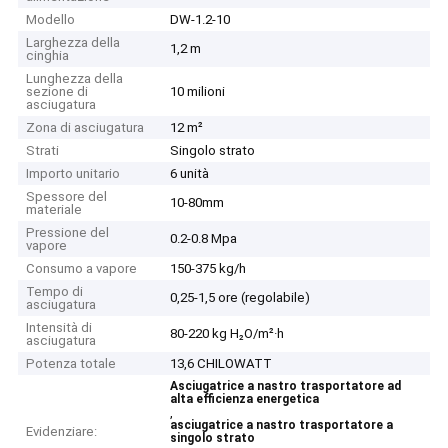
Modello
DW-1.2-10
Larghezza della
1,2 m
cinghia
Lunghezza della
sezione di
10 milioni
asciugatura
Zona di asciugatura
12 m²
Strati
Singolo strato
Importo unitario
6 unità
Spessore del
10-80mm
materiale
Pressione del
0.2-0.8 Mpa
vapore
Consumo a vapore
150-375 kg/h
Tempo di
0,25-1,5 ore (regolabile)
asciugatura
Intensità di
80-220 kg H₂O/m²·h
asciugatura
Potenza totale
13,6 CHILOWATT
Asciugatrice a nastro trasportatore ad
alta efficienza energetica
,
asciugatrice a nastro trasportatore a
Evidenziare:
singolo strato