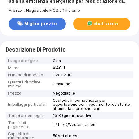
ad alta efficienza energetica per l'essiccazione di
fette di erbe
Prezzo：Negoziabile
MOQ：1 insieme
Miglior prezzo
chatta ora
Descrizione Di Prodotto
Luogo di origine
Cina
Marca
XIAOLI
Numero di modello
DW-1.2-10
Quantità di ordine
1 insieme
minimo
Prezzo
Negoziabile
Custodia in compensato per
Imballaggi particolari
esportazione con rivestimento resistente
all'umidità e protezione in
Tempi di consegna
15-30 giorni lavorativi
Termini di
T/T,L/C,Western Union
pagamento
Capacità di
50 set al mese
alimentazione