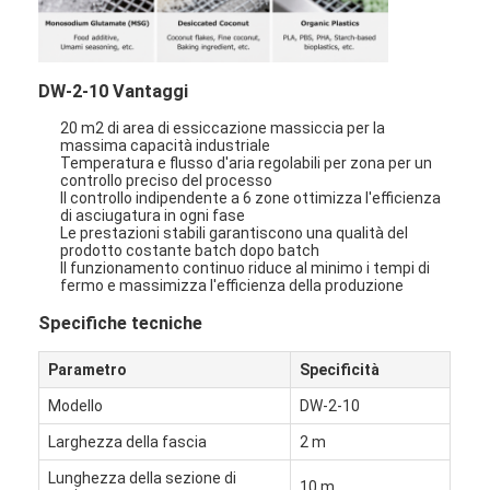
Aria calda Oven Dryer
Miscelatore orizzontale del nastro
DW-2-10 Vantaggi
Frantoio universale
20 m2 di area di essiccazione massiccia per la
massima capacità industriale
Macchina per la frantumazione superfina
Temperatura e flusso d'aria regolabili per zona per un
controllo preciso del processo
Il controllo indipendente a 6 zone ottimizza l'efficienza
tipo miscelatore di v della polvere
di asciugatura in ogni fase
Le prestazioni stabili garantiscono una qualità del
prodotto costante batch dopo batch
Miscelatore del recipiente di IBC
Il funzionamento continuo riduce al minimo i tempi di
fermo e massimizza l'efficienza della produzione
Asciugatrice industriale
Specifiche tecniche
Macchina più asciutta istantanea
Parametro
Specificità
Essiccatore della pagaia
Modello
DW-2-10
Larghezza della fascia
2 m
Macchina dell'essiccazione sotto vuoto
Lunghezza della sezione di
10 m