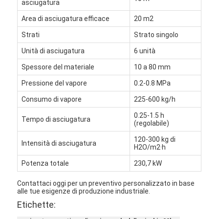
asciugatura
Area di asciugatura efficace
20 m2
Strati
Strato singolo
Unità di asciugatura
6 unità
Spessore del materiale
10 a 80 mm
Pressione del vapore
0.2-0.8 MPa
Consumo di vapore
225-600 kg/h
0.25-1.5 h
Tempo di asciugatura
(regolabile)
120-300 kg di
Intensità di asciugatura
H2O/m2·h
Potenza totale
230,7 kW
Contattaci oggi per un preventivo personalizzato in base
alle tue esigenze di produzione industriale.
Etichette: