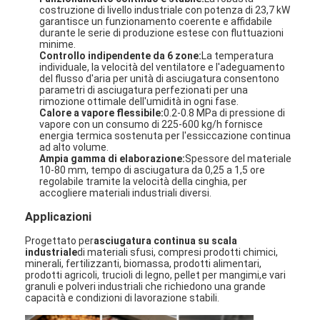
costruzione di livello industriale con potenza di 23,7 kW
garantisce un funzionamento coerente e affidabile
durante le serie di produzione estese con fluttuazioni
minime.
Controllo indipendente da 6 zone:
La temperatura
individuale, la velocità del ventilatore e l'adeguamento
del flusso d'aria per unità di asciugatura consentono
parametri di asciugatura perfezionati per una
rimozione ottimale dell'umidità in ogni fase.
Calore a vapore flessibile:
0.2-0.8 MPa di pressione di
vapore con un consumo di 225-600 kg/h fornisce
energia termica sostenuta per l'essiccazione continua
ad alto volume.
Ampia gamma di elaborazione:
Spessore del materiale
10-80 mm, tempo di asciugatura da 0,25 a 1,5 ore
regolabile tramite la velocità della cinghia, per
accogliere materiali industriali diversi.
Applicazioni
Casa
Progettato per
asciugatura continua su scala
industriale
di materiali sfusi, compresi prodotti chimici,
minerali, fertilizzanti, biomassa, prodotti alimentari,
Prodotti
prodotti agricoli, trucioli di legno, pellet per mangimi,e vari
granuli e polveri industriali che richiedono una grande
capacità e condizioni di lavorazione stabili.
Chi siamo