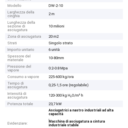
Modello
DW-2-10
Larghezza della
2 m
cinghia
Lunghezza della
sezione di
10 milioni
asciugatura
Zona di asciugatura
20 m2
Strati
Singolo strato
Importo unitario
6 unità
Spessore del
10-80mm
materiale
Pressione del
0.2-0.8 Mpa
vapore
Consumo a vapore
225-600 kg/ora
Tempo di
0,25-1,5 ore (regolabile)
asciugatura
Intensità di
120-300 kg H₂O/m²·h
asciugatura
Potenza totale
23,7 kW
Asciugatrici a nastro industriali ad alta
capacità
,
Macchina di asciugatura a cintura
Evidenziare:
industriale stabile