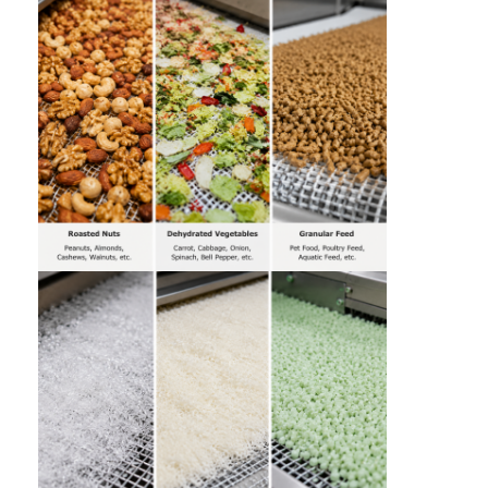
Fatory Tour
Controllo di qualità
Contattaci
notizie
Tutti i casi
Essiccatore di spruzzo centrifugo ad alta velocità
Essiccatore a letto fluidizzato di vibrazione
Essiccatore di vuoto di microonda
Essiccatore di spruzzo di pressione