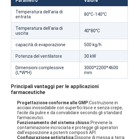
Parametro
Valore
Temperatura dell'aria di
80°C-140°C
entrata
Temperatura dell'aria di
40°80°C
uscita
capacità di evaporazione
500 kg/h
Potenza del ventilatore
30 kW
Dimensioni complessive
3000*2200*4600
(L*W*H)
mm
Principali vantaggi per le applicazioni
farmaceutiche
Progettazione conforme alle GMP:
Costruzione in
acciaio inossidabile con superfici lisce e senza crepe,
facile da pulire e da convalidare secondo gli standard
farmaceutici.
Funzionamento del sistema chiuso:
Previene la
contaminazione incrociata e protegge gli operatori
dall'esposizione a potenti composti API.
Configurazione antistatica:
Dispone di messa a terra