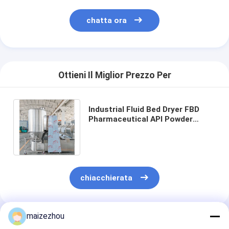
Aria calda Oven Dryer
chatta ora
Miscelatore orizzontale del nastro
Frantoio universale
Macchina per la frantumazione superfina
Ottieni Il Miglior Prezzo Per
tipo miscelatore di v della polvere
Industrial Fluid Bed Dryer FBD
Pharmaceutical API Powder
Miscelatore del recipiente di IBC
Equipment For Continuous
Dehydration Drying
Asciugatrice industriale
Macchina più asciutta istantanea
chiacchierata
Essiccatore della pagaia
Macchina dell'essiccazione sotto vuoto
maizezhou
Prodotti Raccomandati