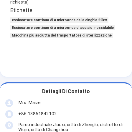
richiesta).
Fatory Tour
Etichette:
Controllo di qualità
essiccatore continuo di a microonde della cinghia 22kw
Essiccatore continuo di a microonde di acciaio inossidabile
Contattaci
Macchina più asciutta del trasportatore di sterilizzazione
notizie
Tutti i casi
Essiccatore di spruzzo centrifugo ad alta velocità
Dettagli Di Contatto
Essiccatore a letto fluidizzato di vibrazione
Mrs. Maize
Essiccatore di vuoto di microonda
+86 13861842102
Essiccatore di spruzzo di pressione
Parco industriale Jiaoxi, città di Zhenglu, distretto di
Wujin, città di Changzhou