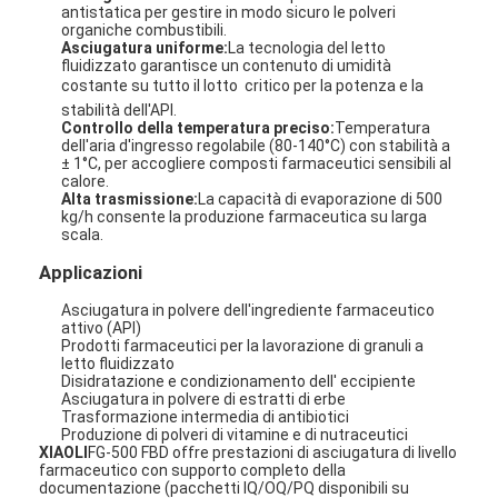
antistatica per gestire in modo sicuro le polveri
organiche combustibili.
Asciugatura uniforme:
La tecnologia del letto
fluidizzato garantisce un contenuto di umidità
costante su tutto il lotto  critico per la potenza e la
stabilità dell'API.
Controllo della temperatura preciso:
Temperatura
dell'aria d'ingresso regolabile (80-140°C) con stabilità a
± 1°C, per accogliere composti farmaceutici sensibili al
calore.
Alta trasmissione:
La capacità di evaporazione di 500
kg/h consente la produzione farmaceutica su larga
scala.
Applicazioni
Asciugatura in polvere dell'ingrediente farmaceutico
attivo (API)
Prodotti farmaceutici per la lavorazione di granuli a
letto fluidizzato
Casa
Disidratazione e condizionamento dell' eccipiente
Asciugatura in polvere di estratti di erbe
Trasformazione intermedia di antibiotici
Prodotti
Produzione di polveri di vitamine e di nutraceutici
XIAOLI
FG-500 FBD offre prestazioni di asciugatura di livello
Chi siamo
farmaceutico con supporto completo della
documentazione (pacchetti IQ/OQ/PQ disponibili su