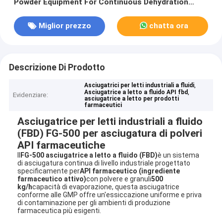
Powder Equipment For Continuous Dehydration
Drying
Miglior prezzo
chatta ora
Descrizione Di Prodotto
,
Asciugatrici per letti industriali a fluidi
,
Asciugatrice a letto a fluido API fbd
Evidenziare:
asciugatrice a letto per prodotti
farmaceutici
Asciugatrice per letti industriali a fluido
(FBD) FG-500 per asciugatura di polveri
API farmaceutiche
Il
FG-500 asciugatrice a letto a fluido (FBD)
è un sistema
di asciugatura continua di livello industriale progettato
specificamente per
API farmaceutico (ingrediente
farmaceutico attivo)
con polvere e granuli
500
kg/h
capacità di evaporazione, questa asciugatrice
conforme alle GMP offre un'essiccazione uniforme e priva
di contaminazione per gli ambienti di produzione
farmaceutica più esigenti.