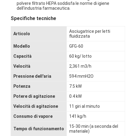
polvere filtrato HEPA soddisfa le norme di igiene
dell'industria farmaceutica.
Specifiche tecniche
Asciugatrice per letti
Articolo
fluidizzata
Modello
GFG-60
Capacità
60 kg/ lotto
Velocità
2,361 m3/h
Pressione dell'aria
594 mmH2O
Potenza
7.5 kW
Potere di agitazione
0.4 kW
Casa
Velocità di agitazione
11 giri al minuto
Prodotti
Consumo di vapore
141 kg/h
15-30 min (a seconda del
Chi siamo
Tempo di funzionamento
materiale)