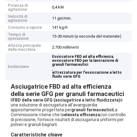
Potenza di
0,4 kW
agitazione
Velocità di
11 giri/min.
agitazione
Consumo a vapore
141 kg/h
Tempo di
15-30 minuti (a seconda del materiale)
operazione
Altezza principale
2.700 millimetri
della macchina
,
Essiccatore FBD ad alta efficienza
essiccatore FBD per la lavorazione di
granuli farmaceutici
Evidenziare:
,
attrezzatura per l'essiccazione a letto
fluido serie GFG
Asciugatrice FBD ad alta efficienza
della serie GFG per granuli farmaceutici
Il
FBD della serie GFG (asciugatrice a letto fluidizzata)
è
una soluzione di asciugatura all'avanguardia
appositamente progettata per
granuli farmaceutici
La
Commissione ritiene che la
elevata efficienza
con controllo
di precisione, fornisce risultati di asciugatura uniformi per
polveri e granuli bagnati.
Caratteristiche chiave