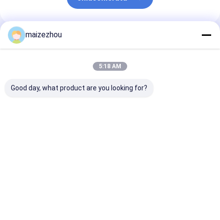
maizezhou
Prodotti Raccomandati
5:18 AM
Good day, what product are you looking for?
Asciugatrice
La macchina più
Essiccatore
industriale della
asciutta di a
industriale
cinghia di grande
microonde dello
sottovuoto a 
capacità di
sterilizzatore
cono da 2000 li
circolazione più
aromatizza Herb
per polveri fini
Miglior prezzo
Miglior prezzo
Miglior pr
asciutta continua
Powder Industrial
materiali crist
dell'aria calda
Drying Machine
Casa
Circa noi
Contattaci
Desktop Site
Mappa del sito
Politica sulla privacy