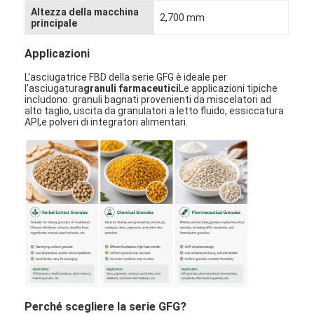
Altezza della macchina
Fatory Tour
2,700 mm
principale
Controllo di qualità
Applicazioni
Contattaci
L'asciugatrice FBD della serie GFG è ideale per
l'asciugatura
granuli farmaceutici
Le applicazioni tipiche
includono: granuli bagnati provenienti da miscelatori ad
notizie
alto taglio, uscita da granulatori a letto fluido, essiccatura
API,e polveri di integratori alimentari.
Tutti i casi
Essiccatore di spruzzo centrifugo ad alta velocità
Essiccatore a letto fluidizzato di vibrazione
Essiccatore di vuoto di microonda
Essiccatore di spruzzo di pressione
Perché scegliere la serie GFG?