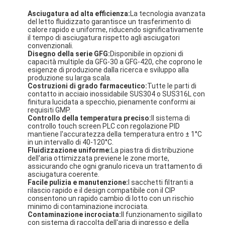
Asciugatura ad alta efficienza:
La tecnologia avanzata
del letto fluidizzato garantisce un trasferimento di
calore rapido e uniforme, riducendo significativamente
il tempo di asciugatura rispetto agli asciugatori
convenzionali.
Disegno della serie GFG:
Disponibile in opzioni di
capacità multiple da GFG-30 a GFG-420, che coprono le
esigenze di produzione dalla ricerca e sviluppo alla
produzione su larga scala.
Costruzioni di grado farmaceutico:
Tutte le parti di
contatto in acciaio inossidabile SUS304 o SUS316L con
finitura lucidata a specchio, pienamente conformi ai
requisiti GMP.
Controllo della temperatura preciso:
Il sistema di
controllo touch screen PLC con regolazione PID
mantiene l'accuratezza della temperatura entro ± 1°C
in un intervallo di 40-120°C.
Fluidizzazione uniforme:
La piastra di distribuzione
dell'aria ottimizzata previene le zone morte,
assicurando che ogni granulo riceva un trattamento di
asciugatura coerente.
Facile pulizia e manutenzione:
I sacchetti filtranti a
rilascio rapido e il design compatibile con il CIP
consentono un rapido cambio di lotto con un rischio
minimo di contaminazione incrociata.
Contaminazione incrociata:
Il funzionamento sigillato
con sistema di raccolta dell'aria di ingresso e della