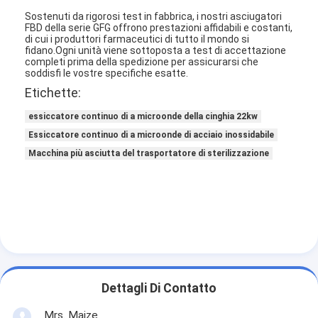
Aria calda Oven Dryer
Sostenuti da rigorosi test in fabbrica, i nostri asciugatori
FBD della serie GFG offrono prestazioni affidabili e costanti,
di cui i produttori farmaceutici di tutto il mondo si
Miscelatore orizzontale del nastro
fidano.Ogni unità viene sottoposta a test di accettazione
completi prima della spedizione per assicurarsi che
Frantoio universale
soddisfi le vostre specifiche esatte.
Etichette:
Macchina per la frantumazione superfina
essiccatore continuo di a microonde della cinghia 22kw
tipo miscelatore di v della polvere
Essiccatore continuo di a microonde di acciaio inossidabile
Macchina più asciutta del trasportatore di sterilizzazione
Miscelatore del recipiente di IBC
Asciugatrice industriale
Macchina più asciutta istantanea
Essiccatore della pagaia
Dettagli Di Contatto
Macchina dell'essiccazione sotto vuoto
Mrs. Maize