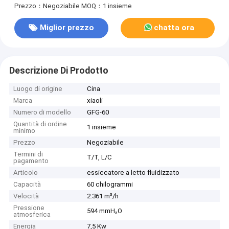
Prezzo：Negoziabile
MOQ：1 insieme
Miglior prezzo
chatta ora
Descrizione Di Prodotto
Luogo di origine
Cina
Marca
xiaoli
Numero di modello
GFG-60
Quantità di ordine
1 insieme
minimo
Prezzo
Negoziabile
Termini di
T/T, L/C
pagamento
Articolo
essiccatore a letto fluidizzato
Capacità
60 chilogrammi
Velocità
2.361 m³/h
Pressione
594 mmH₂O
atmosferica
Energia
7,5 Kw