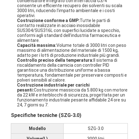
condensatore integrato con interfaccia G3/4"
consente un efficiente recupero dei solventi su scala
3000 litri, riducendo l'impatto ambientale e i costi
operativi.
Costruzione conforme a GMP:
Tutte le parti di
contatto realizzate in acciaio inossidabile
SUS304/SUS316L con superfici lucidate a specchio,
conformi agli standard dell'industria farmaceutica e
alimentare.
Capacità massima:
Volume totale di 3000 litri con peso
massimo di alimentazione del materiale di 1500 kg,
adatto per i lotti di produzione industriale più grandi.
Controllo preciso della temperatura:
Il sistema di
riscaldamento della camicia con controller PID
garantisce una distribuzione uniforme a bassa
temperatura, fondamentale per preservare composti e
polveri sensibili al calore.
Costruzione industriale per carichi
pesanti:
Costruzione massiccia da 5.800 kg con motore
da 22 kW e interblocchi di sicurezza, progettata per un
funzionamento industriale pesante affidabile 24 ore su
Casa
24, 7 giorni su 7.
Specifiche tecniche (SZG-3.0)
Prodotti
Modello
SZG-3.0
Chi siamo
Volume(L)
3000 litri