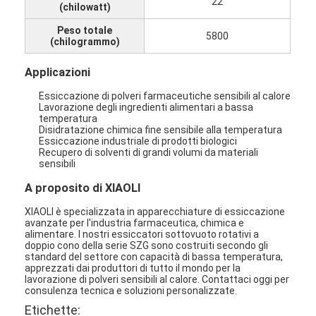
22
(chilowatt)
Aria calda Oven Dryer
Peso totale
5800
Miscelatore orizzontale del nastro
(chilogrammo)
Frantoio universale
Applicazioni
Essiccazione di polveri farmaceutiche sensibili al calore
Macchina per la frantumazione superfina
Lavorazione degli ingredienti alimentari a bassa
temperatura
Disidratazione chimica fine sensibile alla temperatura
tipo miscelatore di v della polvere
Essiccazione industriale di prodotti biologici
Recupero di solventi di grandi volumi da materiali
sensibili
Miscelatore del recipiente di IBC
A proposito di XIAOLI
Asciugatrice industriale
XIAOLI è specializzata in apparecchiature di essiccazione
avanzate per l'industria farmaceutica, chimica e
Macchina più asciutta istantanea
alimentare. I nostri essiccatori sottovuoto rotativi a
doppio cono della serie SZG sono costruiti secondo gli
standard del settore con capacità di bassa temperatura,
Essiccatore della pagaia
apprezzati dai produttori di tutto il mondo per la
lavorazione di polveri sensibili al calore. Contattaci oggi per
Macchina dell'essiccazione sotto vuoto
consulenza tecnica e soluzioni personalizzate.
Etichette: