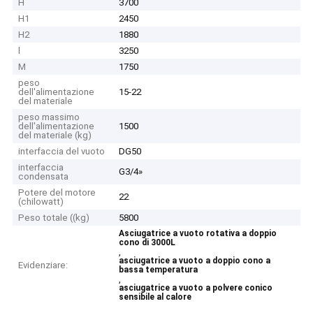
H
3700
H1
2450
H2
1880
l
3250
M
1750
peso
dell'alimentazione
15-22
del materiale
peso massimo
dell'alimentazione
1500
del materiale (kg)
interfaccia del vuoto
DG50
interfaccia
G3/4»
condensata
Potere del motore
22
(chilowatt)
Peso totale ((kg)
5800
Asciugatrice a vuoto rotativa a doppio
cono di 3000L
,
asciugatrice a vuoto a doppio cono a
Evidenziare:
bassa temperatura
,
asciugatrice a vuoto a polvere conico
sensibile al calore