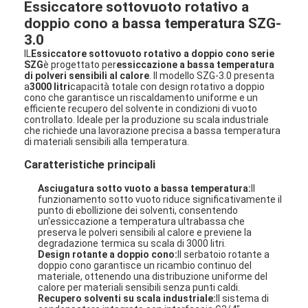
Essiccatore sottovuoto rotativo a
doppio cono a bassa temperatura SZG-
3.0
IL
Essiccatore sottovuoto rotativo a doppio cono serie
SZG
è progettato per
essiccazione a bassa temperatura
di polveri sensibili al calore
. Il modello SZG-3.0 presenta
a
3000 litri
capacità totale con design rotativo a doppio
cono che garantisce un riscaldamento uniforme e un
efficiente recupero del solvente in condizioni di vuoto
controllato. Ideale per la produzione su scala industriale
che richiede una lavorazione precisa a bassa temperatura
di materiali sensibili alla temperatura.
Caratteristiche principali
Asciugatura sotto vuoto a bassa temperatura:
Il
funzionamento sotto vuoto riduce significativamente il
punto di ebollizione dei solventi, consentendo
un'essiccazione a temperatura ultrabassa che
preserva le polveri sensibili al calore e previene la
degradazione termica su scala di 3000 litri.
Design rotante a doppio cono:
Il serbatoio rotante a
doppio cono garantisce un ricambio continuo del
materiale, ottenendo una distribuzione uniforme del
calore per materiali sensibili senza punti caldi.
Recupero solventi su scala industriale:
Il sistema di