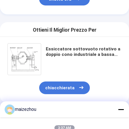
Ottieni Il Miglior Prezzo Per
Essiccatore sottovuoto rotativo a
doppio cono industriale a bassa
temperatura da 3000 litri per
polvere sensibile al calore
chiacchierata
maizezhou
Prodotti Raccomandati
3:37 AM