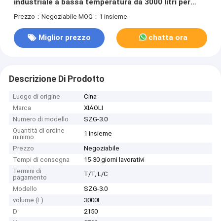
industriale a bassa temperatura da 3000 litri per
polvere sensibile al calore
Prezzo：Negoziabile
MOQ：1 insieme
Miglior prezzo
chatta ora
Descrizione Di Prodotto
Luogo di origine
Cina
Marca
XIAOLI
Numero di modello
SZG-3.0
Quantità di ordine
1 insieme
minimo
Prezzo
Negoziabile
Tempi di consegna
15-30 giorni lavorativi
Termini di
T/T, L/C
pagamento
Modello
SZG-3.0
volume (L)
3000L
D
2150