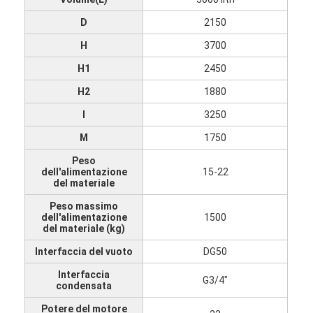
Fatory Tour
D
2150
Controllo di qualità
H
3700
H1
2450
Contattaci
H2
1880
notizie
l
3250
Tutti i casi
M
1750
Peso
dell'alimentazione
15-22
del materiale
Essiccatore di spruzzo centrifugo ad alta velocità
Peso massimo
dell'alimentazione
1500
Essiccatore a letto fluidizzato di vibrazione
del materiale (kg)
Interfaccia del vuoto
DG50
Essiccatore di vuoto di microonda
Interfaccia
G3/4"
condensata
Essiccatore di spruzzo di pressione
Potere del motore