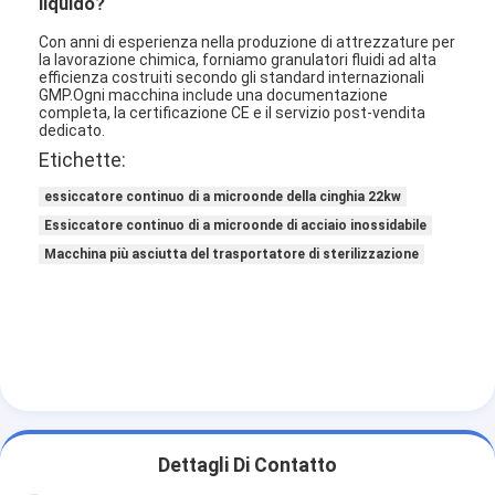
liquido?
Aria calda Oven Dryer
Con anni di esperienza nella produzione di attrezzature per
la lavorazione chimica, forniamo granulatori fluidi ad alta
Miscelatore orizzontale del nastro
efficienza costruiti secondo gli standard internazionali
GMP.Ogni macchina include una documentazione
Frantoio universale
completa, la certificazione CE e il servizio post-vendita
dedicato.
Etichette:
Macchina per la frantumazione superfina
essiccatore continuo di a microonde della cinghia 22kw
tipo miscelatore di v della polvere
Essiccatore continuo di a microonde di acciaio inossidabile
Macchina più asciutta del trasportatore di sterilizzazione
Miscelatore del recipiente di IBC
Asciugatrice industriale
Macchina più asciutta istantanea
Essiccatore della pagaia
Macchina dell'essiccazione sotto vuoto
Dettagli Di Contatto