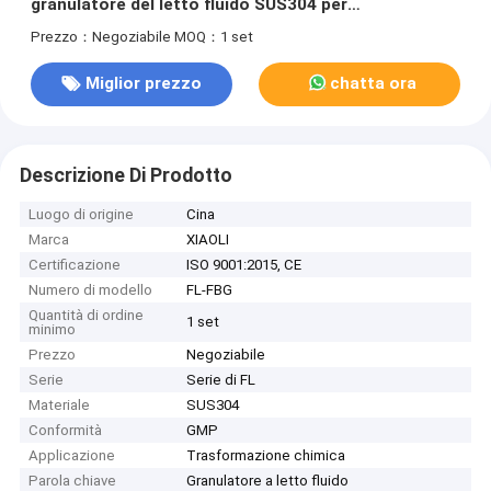
granulatore del letto fluido SUS304 per
l'elaborazione chimica
Prezzo：Negoziabile
MOQ：1 set
Miglior prezzo
chatta ora
Descrizione Di Prodotto
Luogo di origine
Cina
Marca
XIAOLI
Certificazione
ISO 9001:2015, CE
Numero di modello
FL-FBG
Quantità di ordine
1 set
minimo
Prezzo
Negoziabile
Serie
Serie di FL
Materiale
SUS304
Conformità
GMP
Applicazione
Trasformazione chimica
Parola chiave
Granulatore a letto fluido