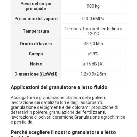
Peso del corpo
Fatory Tour
900 kg
principale
Pressione del vapore
0.3-0.6MPa
Controllo di qualità
Temperatura ambiente fino a
Temperatura
Contattaci
120°C
Orario di lavoro
45-90 Min
notizie
Campo
≥99%
Tutti i casi
Noise
≤ 75 dB (A)
Dimensione ((LxWxH)
1.2x0.9x2.5m
Essiccatore di spruzzo centrifugo ad alta velocità
Applicazioni del granulatore a letto fluido
Asciugatura e granulazione chimica delle polveri,
Essiccatore a letto fluidizzato di vibrazione
lavorazione dei catalizzatori e degli adsorbenti,
granulazione dei pigmenti e dei coloranti, produzione di
detersivi in polvere, granulazione dei fertilizzanti,
Essiccatore di vuoto di microonda
lavorazione di polveri ceramiche,Granulazione agrochimica
e pesticida.
Essiccatore di spruzzo di pressione
Perché scegliere il nostro granulatore a letto