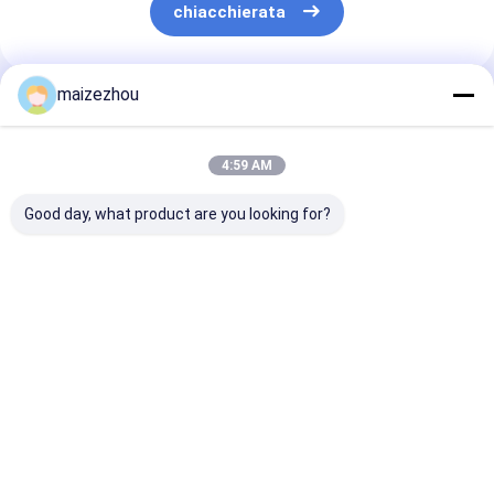
chiacchierata
maizezhou
Prodotti Raccomandati
4:59 AM
Good day, what product are you looking for?
OEM Granulatore
processo di
Trasformazion
fluidizzato
granulazione a letto
polvere in gran
macchina di
fluidizzato
essiccazione
asciugatura
Asciugatrice
industriale del
industriale per la
industriale
granulatore a 
Miglior prezzo
Miglior prezzo
Miglior pr
granulazione
Essiccazione di
fluido serie FL
istantanea di
polveri / granuli
bevande
umidi
Casa
Circa noi
Contattaci
Desktop Site