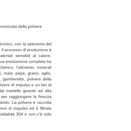
ronizzata della polvere
tronico, con la selezione del
Il processo di produzione è
riali sensibili al calore,
 sua prestazione completa ha
himico, l'alimento, minerali
di, mais, pepe, grano, aglio,
a, gamberetto, polvere della
lvere di impulso e un fan di
al martello girante ad alta
ne per raggiungere la finezza
indotto. La polvere è raccolta
ere di impulso ed è filtrata
ossidabile 304 e non c'è volo