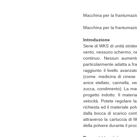
Macchina per la frantumazi
Macchina per la frantumazio
Introduzione
Serie di WKS di unità stride
vento, nessuno schermo, ne
continuo. Nessun aumento 
particolarmente adatta a fr
raggiunto il livello avanza
(come: medicina di cinese tr
anice stellato, cannella, v
zucca, condimento). La macc
progetto indotto. Il mater
velocità. Potete regolare la
richiesta ed il materiale pol
dalla bocca di scarico cont
attraverso la cartuccia di f
della polvere durante il pro