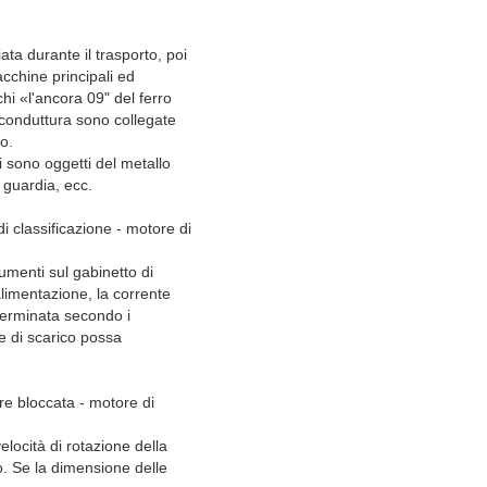
ata durante il trasporto, poi
macchine principali ed
chi «l'ancora 09" del ferro
a conduttura sono collegate
co.
i sono oggetti del metallo
a guardia, ecc.
i classificazione - motore di
umenti sul gabinetto di
alimentazione, la corrente
terminata secondo i
re di scarico possa
re bloccata - motore di
locità di rotazione della
o. Se la dimensione delle