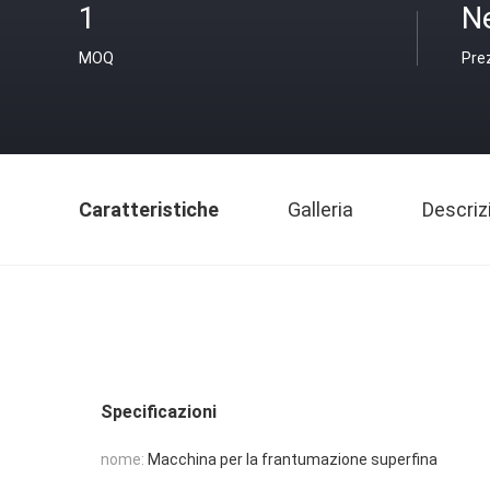
1
N
MOQ
Pre
Caratteristiche
Galleria
Descriz
Specificazioni
nome:
Macchina per la frantumazione superfina