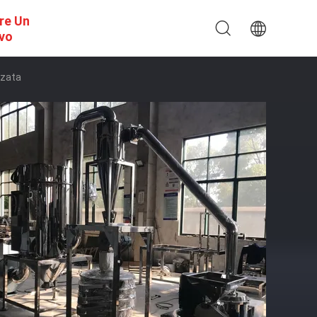
re Un
ivo
zzata