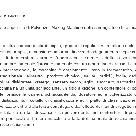
one superfina
ne superfina di Pulverizer Making Machine della smerigliatrice fine mic
nte ultra-fine composta di ospite, gruppo di regolazione ausiliario e elet
ssuna maglia, dimensione uniforme, finezza di adeguamento stepless. 
di temperatura durante l'operazione stridente, adatta a vari mate
antumare materiale fibroso e materiale con un determinato grasso. La
to internazionale, la macchina è ampiamente usata in farmaceutico, c
adizionale., alimento., prodotto chimico., salute., radici.), foglie, da
erdure disidratate, cratego, zenzero secco, aglio, zucchero, saccarin
hina ha un'unità schiacciante, un filtro a ciclone, un contenitore di po
iale fornisce la camera schiacciante dal dosatore ed è polverizzato d
 distanza fra il coltello di classificazione ed il piatto di classificazio
verizzato entra dalla forza centrifuga e dall'effetto del fan di progetto 
rollata da un fan di scarico e la polvere entra nel contenitore di polv
iltro per riciclare. L'intera macchina è fatta del materiale di acciaio in
cesso schiacciante.