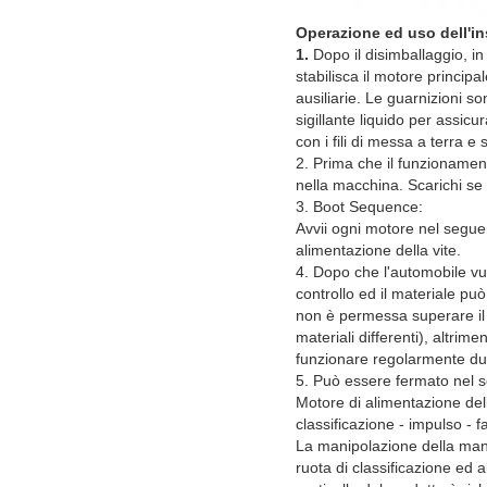
Operazione ed uso dell'in
1.
Dopo il disimballaggio, in
stabilisca il motore principale
ausiliarie. Le guarnizioni so
sigillante liquido per assic
con i fili di messa a terra e
2. Prima che il funzionament
nella macchina. Scarichi se c'
3. Boot Sequence:
Avvii ogni motore nel seguen
alimentazione della vite.
4. Dopo che l'automobile vuo
controllo ed il materiale pu
non è permessa superare il 
materiali differenti), altrim
funzionare regolarmente du
5. Può essere fermato nel 
Motore di alimentazione dell
classificazione - impulso - f
La manipolazione della manig
ruota di classificazione ed 