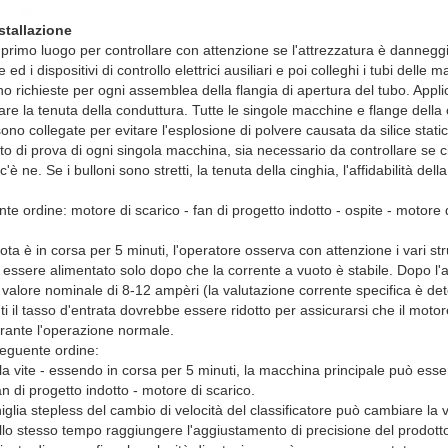
stallazione
 primo luogo per controllare con attenzione se l'attrezzatura è danneggi
 ed i dispositivi di controllo elettrici ausiliari e poi colleghi i tubi delle 
no richieste per ogni assemblea della flangia di apertura del tubo. Appli
urare la tenuta della conduttura. Tutte le singole macchine e flange dell
 sono collegate per evitare l'esplosione di polvere causata da silice stati
o di prova di ogni singola macchina, sia necessario da controllare se c
è ne. Se i bulloni sono stretti, la tenuta della cinghia, l'affidabilità dell
te ordine: motore di scarico - fan di progetto indotto - ospite - motore d
ta è in corsa per 5 minuti, l'operatore osserva con attenzione i vari str
ò essere alimentato solo dopo che la corrente a vuoto è stabile. Dopo l'
valore nominale di 8-12 ampèri (la valutazione corrente specifica è de
enti il tasso d'entrata dovrebbe essere ridotto per assicurarsi che il moto
rante l'operazione normale.
seguente ordine:
a vite - essendo in corsa per 5 minuti, la macchina principale può esse
an di progetto indotto - motore di scarico.
lia stepless del cambio di velocità del classificatore può cambiare la ve
allo stesso tempo raggiungere l'aggiustamento di precisione del prodott