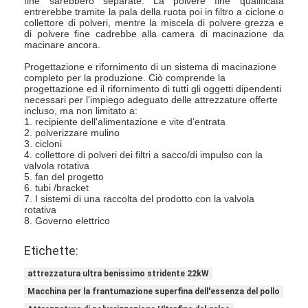
fine sarebbero separate. La polvere fine qualificata
entrerebbe tramite la pala della ruota poi in filtro a ciclone o
Fatory Tour
collettore di polveri, mentre la miscela di polvere grezza e
di polvere fine cadrebbe alla camera di macinazione da
Controllo di qualità
macinare ancora.
Progettazione e rifornimento di un sistema di macinazione
Contattaci
completo per la produzione. Ciò comprende la
progettazione ed il rifornimento di tutti gli oggetti dipendenti
necessari per l'impiego adeguato delle attrezzature offerte
notizie
incluso, ma non limitato a:
1. recipiente dell'alimentazione e vite d'entrata
2. polverizzare mulino
Tutti i casi
3. cicloni
4. collettore di polveri dei filtri a sacco/di impulso con la
valvola rotativa
5. fan del progetto
6. tubi /bracket
Essiccatore di spruzzo centrifugo ad alta velocità
7. I sistemi di una raccolta del prodotto con la valvola
rotativa
8. Governo elettrico
Essiccatore a letto fluidizzato di vibrazione
Etichette:
Essiccatore di vuoto di microonda
attrezzatura ultra benissimo stridente 22kW
Essiccatore di spruzzo di pressione
Macchina per la frantumazione superfina dell'essenza del pollo