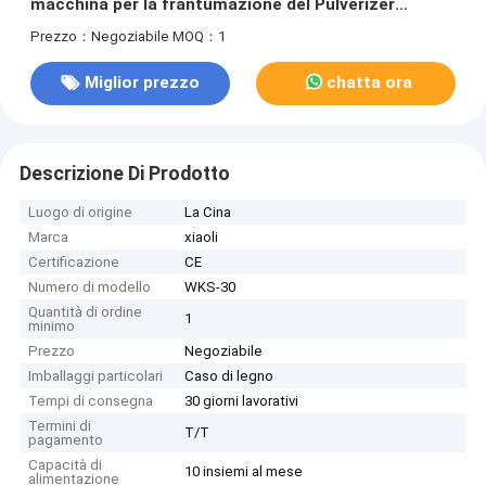
macchina per la frantumazione del Pulverizer
3800RPM per polietilene
Prezzo：Negoziabile
MOQ：1
Miglior prezzo
chatta ora
Descrizione Di Prodotto
Luogo di origine
La Cina
Marca
xiaoli
Certificazione
CE
Numero di modello
WKS-30
Quantità di ordine
1
minimo
Prezzo
Negoziabile
Imballaggi particolari
Caso di legno
Tempi di consegna
30 giorni lavorativi
Termini di
T/T
pagamento
Capacità di
10 insiemi al mese
alimentazione