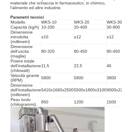
materiale che schiaccia in farmaceutico, in chimico,
l'alimento ed altre industrie.
Parametri tecnici
Modello
WKS-10
WKS-20
WKS-30
Capacità (kg/h)
10-200
20-400
30-800
Dimensione
introdotta
≤10
≤12
≤12
(millimetri)
Dimensione
dell'uscita
80-320
80-450
80-450
(maglia)
Potere totale
dell'installazione
11,5
22,5
46
(chilowatt)
Velocità girante
5800
5800
3800
(RPM)
Dimensione
dell'installazione
5410x1660x2500
5500x1800x3100
9000x2200x
(millimetri)
Peso lordo
850
1200
1500
(chilogrammi)