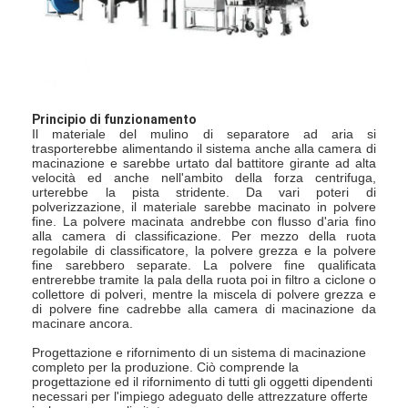
Fatory Tour
Controllo di qualità
Contattaci
Principio di funzionamento
Il materiale del mulino di separatore ad aria si
notizie
trasporterebbe alimentando il sistema anche alla camera di
macinazione e sarebbe urtato dal battitore girante ad alta
Tutti i casi
velocità ed anche nell'ambito della forza centrifuga,
urterebbe la pista stridente. Da vari poteri di
polverizzazione, il materiale sarebbe macinato in polvere
fine. La polvere macinata andrebbe con flusso d'aria fino
alla camera di classificazione. Per mezzo della ruota
regolabile di classificatore, la polvere grezza e la polvere
Essiccatore di spruzzo centrifugo ad alta velocità
fine sarebbero separate. La polvere fine qualificata
entrerebbe tramite la pala della ruota poi in filtro a ciclone o
collettore di polveri, mentre la miscela di polvere grezza e
Essiccatore a letto fluidizzato di vibrazione
di polvere fine cadrebbe alla camera di macinazione da
macinare ancora.
Essiccatore di vuoto di microonda
Progettazione e rifornimento di un sistema di macinazione
completo per la produzione. Ciò comprende la
Essiccatore di spruzzo di pressione
progettazione ed il rifornimento di tutti gli oggetti dipendenti
necessari per l'impiego adeguato delle attrezzature offerte