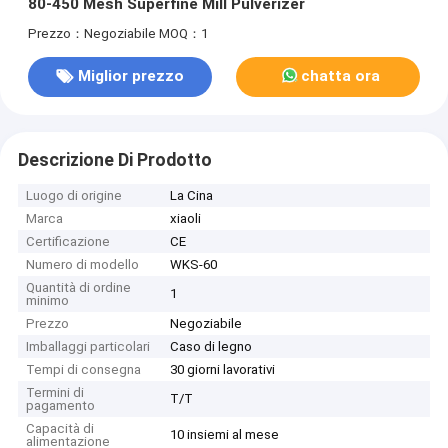
80-450 Mesh Superfine Mill Pulverizer
Prezzo：Negoziabile
MOQ：1
Miglior prezzo
chatta ora
Descrizione Di Prodotto
Luogo di origine
La Cina
Marca
xiaoli
Certificazione
CE
Numero di modello
WKS-60
Quantità di ordine
1
minimo
Prezzo
Negoziabile
Imballaggi particolari
Caso di legno
Tempi di consegna
30 giorni lavorativi
Termini di
T/T
pagamento
Capacità di
10 insiemi al mese
alimentazione