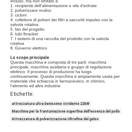
incluso, ma non limitato a:
Aria calda Oven Dryer
1. recipiente dell'alimentazione e vite d'entrata
2. polverizzare mulino
3. cicloni
Miscelatore orizzontale del nastro
4. collettore di polveri dei filtri a sacco/di impulso con la
valvola rotativa
5. fan del progetto
Frantoio universale
6. tubi /bracket
7. I sistemi di una raccolta del prodotto con la valvola
Macchina per la frantumazione superfina
rotativa
8. Governo elettrico
tipo miscelatore di v della polvere
Lo scopo principale
Questa macchina è composta di tre parti: macchina
principale, macchina ausiliaria e gruppo di regolazione
Miscelatore del recipiente di IBC
elettrico. Il processo di produzione ha luogo
continuamente. Questa macchina è ampiamente usata per
materiale che schiaccia in farmaceutico, in chimico,
Asciugatrice industriale
l'alimento ed altre industrie.
Etichette:
Macchina più asciutta istantanea
attrezzatura ultra benissimo stridente 22kW
Essiccatore della pagaia
Macchina per la frantumazione superfina dell'essenza del pollo
Attrezzatura di polverizzazione Ultrafine del gelso
Macchina dell'essiccazione sotto vuoto