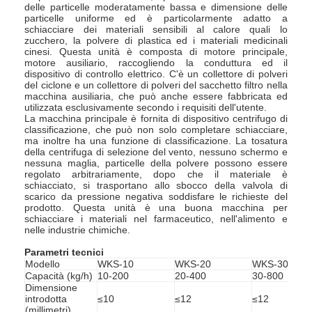
delle particelle moderatamente bassa e dimensione delle
particelle uniforme ed è particolarmente adatto a
schiacciare dei materiali sensibili al calore quali lo
zucchero, la polvere di plastica ed i materiali medicinali
cinesi. Questa unità è composta di motore principale,
motore ausiliario, raccogliendo la conduttura ed il
dispositivo di controllo elettrico. C'è un collettore di polveri
del ciclone e un collettore di polveri del sacchetto filtro nella
macchina ausiliaria, che può anche essere fabbricata ed
utilizzata esclusivamente secondo i requisiti dell'utente.
La macchina principale è fornita di dispositivo centrifugo di
classificazione, che può non solo completare schiacciare,
ma inoltre ha una funzione di classificazione. La tosatura
della centrifuga di selezione del vento, nessuno schermo e
nessuna maglia, particelle della polvere possono essere
regolato arbitrariamente, dopo che il materiale è
schiacciato, si trasportano allo sbocco della valvola di
scarico da pressione negativa soddisfare le richieste del
prodotto. Questa unità è una buona macchina per
schiacciare i materiali nel farmaceutico, nell'alimento e
nelle industrie chimiche.
Parametri tecnici
Modello
WKS-10
WKS-20
WKS-30
Capacità (kg/h)
10-200
20-400
30-800
Dimensione
introdotta
≤10
≤12
≤12
(millimetri)