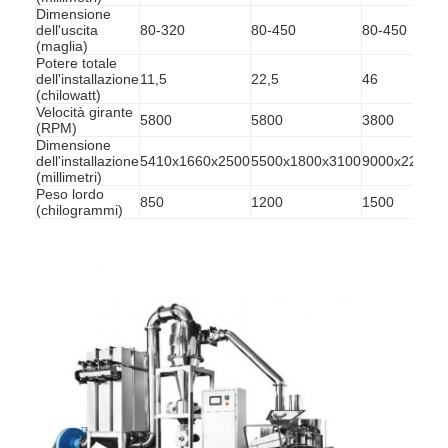
Dimensione
dell'uscita
80-320
80-450
80-450
(maglia)
Potere totale
dell'installazione
11,5
22,5
46
(chilowatt)
Velocità girante
5800
5800
3800
(RPM)
Dimensione
dell'installazione
5410x1660x2500
5500x1800x3100
9000x2200x
(millimetri)
Peso lordo
850
1200
1500
(chilogrammi)
Casa
Prodotti
Chi siamo