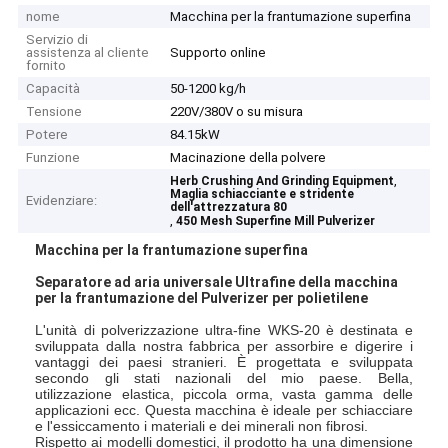
nome
Macchina per la frantumazione superfina
Servizio di
assistenza al cliente
Supporto online
fornito
Capacità
50-1200 kg/h
Tensione
220V/380V o su misura
Potere
84.15kW
Funzione
Macinazione della polvere
,
Herb Crushing And Grinding Equipment
Maglia schiacciante e stridente
Evidenziare:
dell'attrezzatura 80
,
450 Mesh Superfine Mill Pulverizer
Macchina per la frantumazione superfina
Separatore ad aria universale Ultrafine della macchina
per la frantumazione del Pulverizer per polietilene
L'unità di polverizzazione ultra-fine WKS-20 è destinata e
sviluppata dalla nostra fabbrica per assorbire e digerire i
vantaggi dei paesi stranieri. È progettata e sviluppata
secondo gli stati nazionali del mio paese. Bella,
utilizzazione elastica, piccola orma, vasta gamma delle
applicazioni ecc. Questa macchina è ideale per schiacciare
e l'essiccamento i materiali e dei minerali non fibrosi.
Rispetto ai modelli domestici, il prodotto ha una dimensione