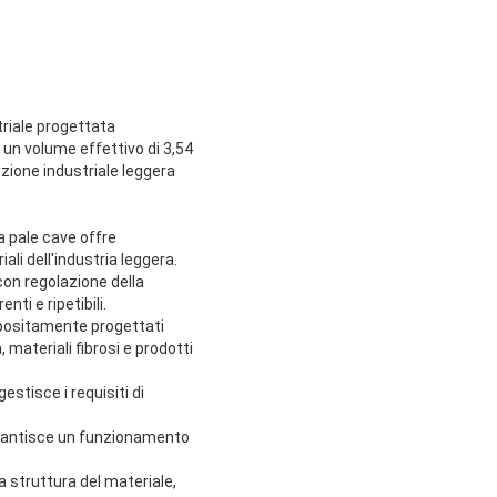
triale progettata
 un volume effettivo di 3,54
zione industriale leggera
a pale cave offre
li dell'industria leggera.
con regolazione della
ti e ripetibili.
appositamente progettati
 materiali fibrosi e prodotti
stisce i requisiti di
garantisce un funzionamento
a struttura del materiale,