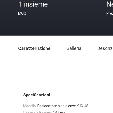
1 insieme
N
MOQ
Pre
Caratteristiche
Galleria
Descriz
Specificazioni
Modello:
Essiccatore a pale cave KJG-48
Volume effettivo:
3,54 m³