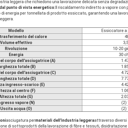
ndustria leggera che richiedono una lavorazione delicata senza degradazi
al punto di vista energetico:
Il riscaldamento indiretto a vapore con 
o di energia per tonnellata di prodotto essiccato, garantendo una la
leggera.
Modello
Essiccatore a
 trasferimento del calore
4
Volume effettivo
3,
Rivoluzione
10-20 gi
Energia
30 c
l corpo dell'asciugatrice (A)
1.4
arghezza totale (B)
1.8
l corpo dell'asciugatrice (C)
4.7
nghezza totale (D)
7.7
za ingresso-scarico (E)
4.4
ltezza al centro (F)
1.0
Altezza totale (G)
2.0
ngresso vapore (N)
(2)
Uscita acqua (O)
(2)
ioni
asciugatura per
materiali dell'industria leggera
attraverso diversi 
one di sottoprodotti della lavorazione di fibre e tessuti, disidratazione 