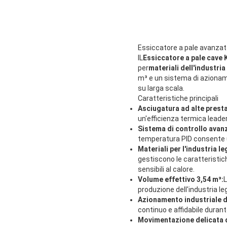
Essiccatore a pale avanzato
IL
Essiccatore a pale cave
per
materiali dell'industri
m³ e un sistema di azioname
su larga scala.
Caratteristiche principali
Asciugatura ad alte presta
un'efficienza termica leader
Sistema di controllo avan
temperatura PID consente un 
Materiali per l'industria l
gestiscono le caratteristiche
sensibili al calore.
Volume effettivo 3,54 m³:
L
produzione dell'industria le
Azionamento industriale d
continuo e affidabile durante
Movimentazione delicata d