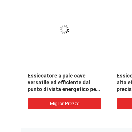
acile
Essiccatore a pale cave
Essicc
 la
versatile ed efficiente dal
alta e
ide
punto di vista energetico per
precis
polveri
farmaceutiche/essiccazione
Miglior Prezzo
API