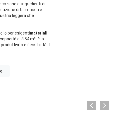
iccazione di ingredienti di
iccazione di biomassa e
dustria leggera che
ollo per esigenti
materiali
apacità di 3,54 m³, è la
roduttività e flessibilità di
ve