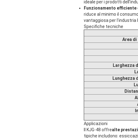
ideale per i prodotti dell'i
Funzionamento efficiente d
riduce al minimo il consum
vantaggiosa per l'industria 
Specifiche tecniche
Area di
Larghezza de
L
Lunghezza de
Lu
Distan
A
I
Applicazioni
Il KJG-48 offre
alte prestaz
tipiche includono: essiccazi