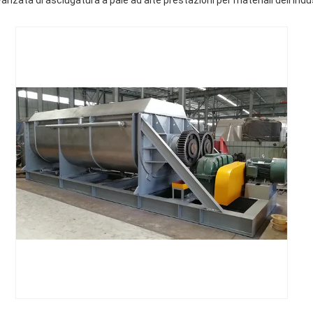
anzata di asciugatura a pale ad alte prestazioni per materiali dell'indu