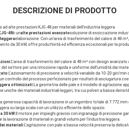
DESCRIZIONE DI PRODOTTO
 ad alte prestazioni KJG-48 per materiali dell'industria leggera
 KJG-48
è un
alte prestazioni
avanzato
soluzione di essiccazione indus
a leggera
elaborazione. Con un'area di trasferimento del calore di 48 m²,
nto da 30 kW, offre produttività ed efficienza eccezionali per la produ
zioni:
L'area di trasferimento del calore di 48 m² con design avanzato 
 del settore per una rimozione rapida e uniforme dell'umidità dai materia
zato:
L'azionamento di precisione a velocità variabile da 10-20 giri/min 
controllo del processo perfezionato per risultati di asciugatura coeren
eggera ottimizzati:
La geometria delle pale e il modello di agitazione 
 uniche dei materiali industriali leggeri, tra cui polveri a bassa densità,
a generosa capacità di lavorazione in un ingombro totale di 7.772 mm ge
ggera su larga scala con un utilizzo efficiente dello spazio.
a 30 kW:
Il motore per impieghi gravosi con ingranaggi di precisione 
 la lavorazione di materiali in grandi volumi per l'industria leggera.
ei materiali:
L'agitazione con pale a bassa velocità preserva la delicat