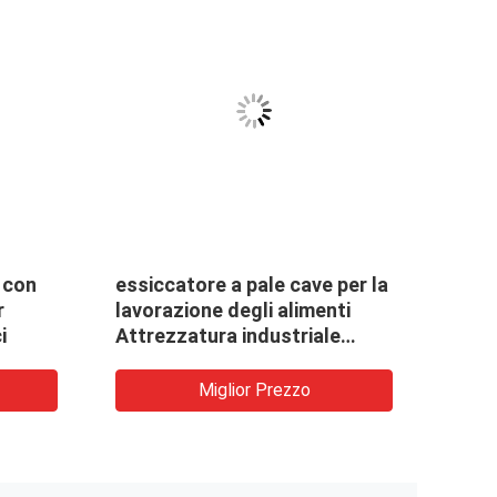
 con
essiccatore a pale cave per la
Essi
r
lavorazione degli alimenti
all&
i
Attrezzatura industriale
Soluz
altamente efficiente
di gr
sfus
Miglior Prezzo