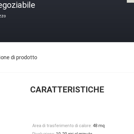
egoziabile
zzo
ione di prodotto
CARATTERISTICHE
Area di trasferimento di calore:
48 mq
Rivoluzione:
10-20 giri al minuto