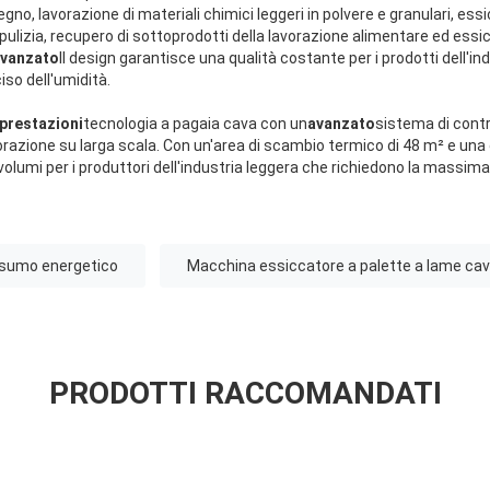
legno, lavorazione di materiali chimici leggeri in polvere e granulari, ess
a pulizia, recupero di sottoprodotti della lavorazione alimentare ed ess
vanzato
Il design garantisce una qualità costante per i prodotti dell'in
iso dell'umidità.
 prestazioni
tecnologia a pagaia cava con un
avanzato
sistema di contr
razione su larga scala. Con un'area di scambio termico di 48 m² e una c
volumi per i produttori dell'industria leggera che richiedono la massima p
nsumo energetico
Macchina essiccatore a palette a lame ca
PRODOTTI RACCOMANDATI