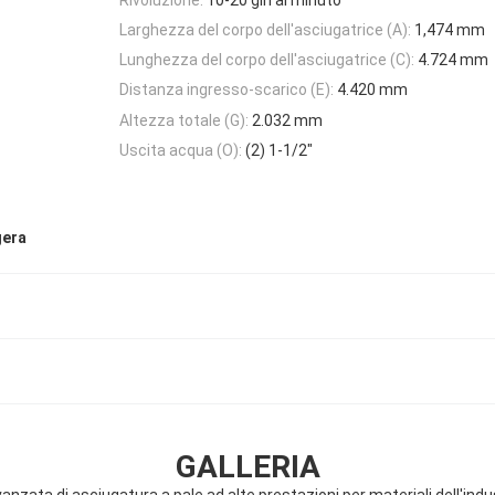
Larghezza del corpo dell'asciugatrice (A):
1,474 mm
Lunghezza del corpo dell'asciugatrice (C):
4.724 mm
Distanza ingresso-scarico (E):
4.420 mm
Altezza totale (G):
2.032 mm
Uscita acqua (O):
(2) 1-1/2"
gera
GALLERIA