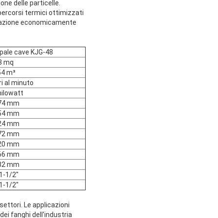
one delle particelle.
percorsi termici ottimizzati
vorazione economicamente
 pale cave KJG-48
8 mq
54 m³
ri al minuto
hilowatt
74 mm
54 mm
24 mm
72 mm
20 mm
66 mm
32 mm
 1-1/2"
 1-1/2"
settori. Le applicazioni
dei fanghi dell'industria