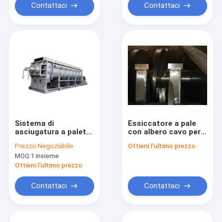
Contattaci
Contattaci
Sistema di
Essiccatore a pale
asciugatura a palette
con albero cavo per
orizzontale ad alta
fanghi orizzontale a
Prezzo:
Negoziabile
Ottieni l'ultimo prezzo
efficienza Risparmio
risparmio energetico
MOQ:
1 insieme
energetico per
materiale bagnato
Ottieni l'ultimo prezzo
Contattaci
Contattaci