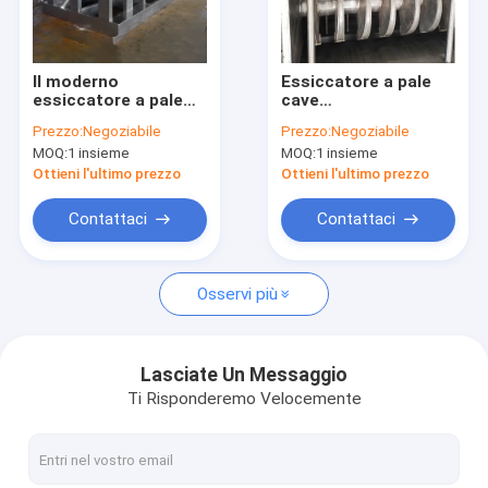
Fatory Tour
Controllo di qualità
Il moderno
Essiccatore a pale
essiccatore a pale
cave
Contattaci
cave di lunga durata
all&#39;avanguardia
Prezzo:
Negoziabile
Prezzo:
Negoziabile
è una soluzione
e durevole Soluzione
MOQ:
1 insieme
MOQ:
1 insieme
efficiente ed
per la lavorazione di
notizie
avanzata per
granuli di polveri
Ottieni l'ultimo prezzo
Ottieni l'ultimo prezzo
l&#39;essiccazione
umide sfuse
industriale
Tutti i casi
Contattaci
Contattaci
Osservi più
Essiccatore di spruzzo centrifugo ad alta velocità
Essiccatore a letto fluidizzato di vibrazione
Lasciate Un Messaggio
Ti Risponderemo Velocemente
Essiccatore di vuoto di microonda
Essiccatore di spruzzo di pressione