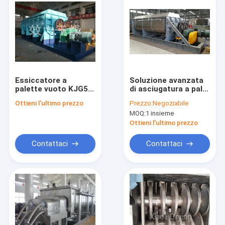
Essiccatore a
Soluzione avanzata
palette vuoto KJG52
di asciugatura a pale
ad alta efficienza per
ad alte prestazioni
Ottieni l'ultimo prezzo
Prezzo:
Negoziabile
il trattamento di
per materiali
MOQ:
1 insieme
fanghi industriali
dell&#39;industria
leggera
Ottieni l'ultimo prezzo
Contattaci
Contattaci
Casa
Prodotti
Chi siamo