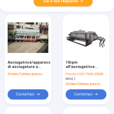
Dai il tuo requisito
Asciugatrice/apparecchiatura
10rpm
di asciugatura a
all'asciugatrice
padella di tipo a
economizzatrice
Ottieni l'ultimo prezzo
Prezzo:
USD17000-25000/set
trasmissione
d'energia del fango
MOQ:
1
termica di agitazione
dell'essiccatore
orizzontale
vuoto della pagaia di
Ottieni l'ultimo prezzo
25rpm 4KW
Contattaci
Contattaci