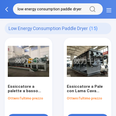
Low Energy Consumption Paddle Dryer
(15)
Essiccatore a
Essiccatore a Pale
palette a basso
con Lama Cava
consumo energetico
Continua Efficiente a
Ottieni l'ultimo prezzo
Ottieni l'ultimo prezzo
per solfato di calcio
Basso Consumo
e carbonato di sodio
Energetico