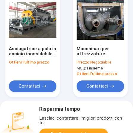
Asciugatrice a pala in
Macchinari per
acciaio inossidabile
attrezzature
per la sterilizzazione
industriali con
Ottieni l'ultimo prezzo
Prezzo:
Negoziabile
delle farine
essiccatore a pale
MOQ:
1 insieme
alimentari
vuote ecologiche per
il funzionamento
Ottieni l'ultimo prezzo
continuo
Contattaci
Contattaci
Risparmia tempo
Lasciaci contattare i migliori prodotti con
te.