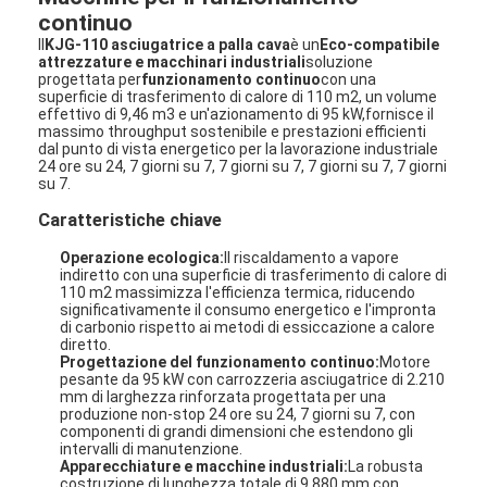
continuo
Il
KJG-110 asciugatrice a palla cava
è un
Eco-compatibile
attrezzature e macchinari industriali
soluzione
progettata per
funzionamento continuo
con una
superficie di trasferimento di calore di 110 m2, un volume
effettivo di 9,46 m3 e un'azionamento di 95 kW,fornisce il
massimo throughput sostenibile e prestazioni efficienti
dal punto di vista energetico per la lavorazione industriale
24 ore su 24, 7 giorni su 7, 7 giorni su 7, 7 giorni su 7, 7 giorni
su 7.
Caratteristiche chiave
Operazione ecologica:
Il riscaldamento a vapore
indiretto con una superficie di trasferimento di calore di
110 m2 massimizza l'efficienza termica, riducendo
significativamente il consumo energetico e l'impronta
di carbonio rispetto ai metodi di essiccazione a calore
diretto.
Progettazione del funzionamento continuo:
Motore
pesante da 95 kW con carrozzeria asciugatrice di 2.210
mm di larghezza rinforzata progettata per una
produzione non-stop 24 ore su 24, 7 giorni su 7, con
componenti di grandi dimensioni che estendono gli
intervalli di manutenzione.
Apparecchiature e macchine industriali:
La robusta
costruzione di lunghezza totale di 9.880 mm con