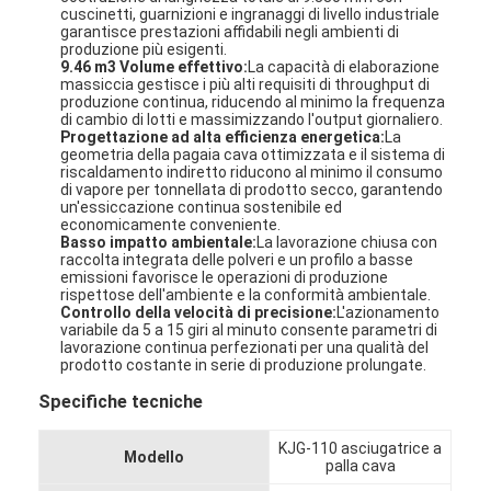
cuscinetti, guarnizioni e ingranaggi di livello industriale
garantisce prestazioni affidabili negli ambienti di
produzione più esigenti.
9.46 m3 Volume effettivo:
La capacità di elaborazione
massiccia gestisce i più alti requisiti di throughput di
produzione continua, riducendo al minimo la frequenza
di cambio di lotti e massimizzando l'output giornaliero.
Progettazione ad alta efficienza energetica:
La
geometria della pagaia cava ottimizzata e il sistema di
riscaldamento indiretto riducono al minimo il consumo
di vapore per tonnellata di prodotto secco, garantendo
un'essiccazione continua sostenibile ed
economicamente conveniente.
Basso impatto ambientale:
La lavorazione chiusa con
raccolta integrata delle polveri e un profilo a basse
emissioni favorisce le operazioni di produzione
rispettose dell'ambiente e la conformità ambientale.
Controllo della velocità di precisione:
L'azionamento
variabile da 5 a 15 giri al minuto consente parametri di
lavorazione continua perfezionati per una qualità del
prodotto costante in serie di produzione prolungate.
Casa
Specifiche tecniche
Prodotti
KJG-110 asciugatrice a
Modello
Chi siamo
palla cava