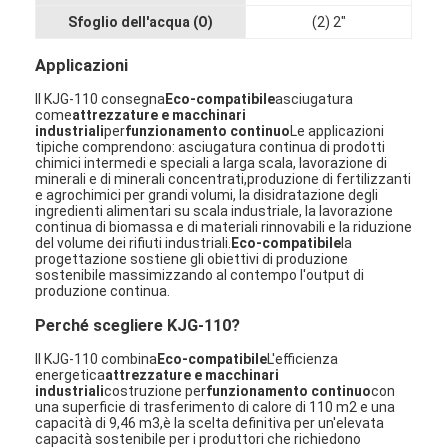
Aria calda Oven Dryer
Sfoglio dell'acqua (O)
(2) 2"
Miscelatore orizzontale del nastro
Applicazioni
Il KJG-110 consegna
Eco-compatibile
asciugatura
Frantoio universale
come
attrezzature e macchinari
industriali
per
funzionamento continuo
Le applicazioni
Macchina per la frantumazione superfina
tipiche comprendono: asciugatura continua di prodotti
chimici intermedi e speciali a larga scala, lavorazione di
minerali e di minerali concentrati,produzione di fertilizzanti
tipo miscelatore di v della polvere
e agrochimici per grandi volumi, la disidratazione degli
ingredienti alimentari su scala industriale, la lavorazione
continua di biomassa e di materiali rinnovabili e la riduzione
Miscelatore del recipiente di IBC
del volume dei rifiuti industriali.
Eco-compatibile
la
progettazione sostiene gli obiettivi di produzione
sostenibile massimizzando al contempo l'output di
Asciugatrice industriale
produzione continua.
Macchina più asciutta istantanea
Perché scegliere KJG-110?
Il KJG-110 combina
Eco-compatibile
L'efficienza
Essiccatore della pagaia
energetica
attrezzature e macchinari
industriali
costruzione per
funzionamento continuo
con
una superficie di trasferimento di calore di 110 m2 e una
Macchina dell'essiccazione sotto vuoto
capacità di 9,46 m3,è la scelta definitiva per un'elevata
capacità sostenibile per i produttori che richiedono