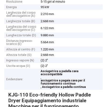
Rivoluzione
5-15 giri al minuto
Energia
95 kW
Larghezza del corpo
2.210 mm
dell'asciugatrice (A)
Larghezza totale (B)
2.668 mm
Lunghezza del corpo
6.122 mm
dell'asciugatrice (C)
Lunghezza totale (D)
9.880 mm
Distanza ingresso-
5.664 mm
scarico (E)
Altezza al centro (F)
1.220 mm
Altezza totale (G)
2.668 mm
Ingresso vapore (N)
(2) 2"
Uscita acqua (O)
(2) 2"
Asciugatrice a padella cava
ecocompatibile
,
Evidenziare:
asciugatrice a pagaia cava per il
funzionamento continuo
,
Asciugatrice a padella continua
KJG-110 Eco-friendly Hollow Paddle
Dryer Equipaggiamento industriale
Macchine per il funzionamento