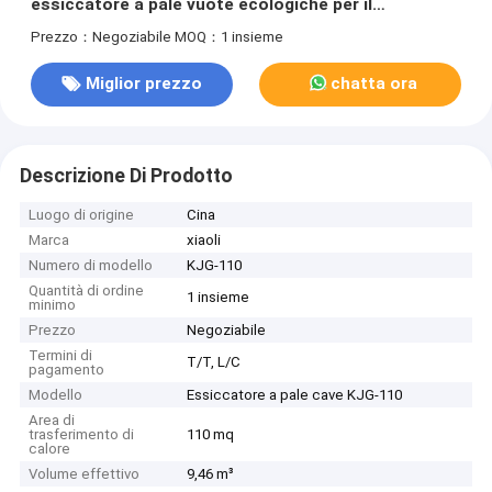
essiccatore a pale vuote ecologiche per il
funzionamento continuo
Prezzo：Negoziabile
MOQ：1 insieme
Miglior prezzo
chatta ora
Descrizione Di Prodotto
Luogo di origine
Cina
Marca
xiaoli
Numero di modello
KJG-110
Quantità di ordine
1 insieme
minimo
Prezzo
Negoziabile
Termini di
T/T, L/C
pagamento
Modello
Essiccatore a pale cave KJG-110
Area di
trasferimento di
110 mq
calore
Volume effettivo
9,46 m³