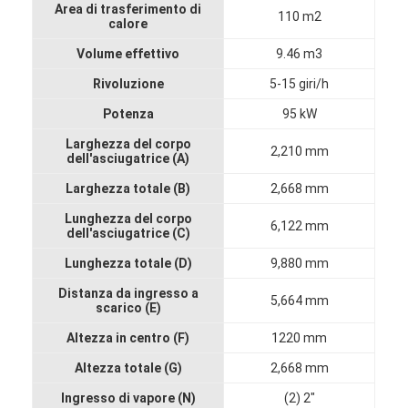
Area di trasferimento di
Fatory Tour
110 m2
calore
Volume effettivo
9.46 m3
Controllo di qualità
Rivoluzione
5-15 giri/h
Contattaci
Potenza
95 kW
notizie
Larghezza del corpo
2,210 mm
dell'asciugatrice (A)
Tutti i casi
Larghezza totale (B)
2,668 mm
Lunghezza del corpo
6,122 mm
dell'asciugatrice (C)
Essiccatore di spruzzo centrifugo ad alta velocità
Lunghezza totale (D)
9,880 mm
Distanza da ingresso a
Essiccatore a letto fluidizzato di vibrazione
5,664 mm
scarico (E)
Altezza in centro (F)
1220 mm
Essiccatore di vuoto di microonda
Altezza totale (G)
2,668 mm
Essiccatore di spruzzo di pressione
Ingresso di vapore (N)
(2) 2"