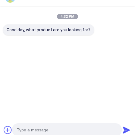
Prodotti Raccomandati
4:32 PM
Good day, what product are you looking for?
Essiccatore a pale
Soluzione avanzata
Asciugatrice
durevole e
di asciugatura a pale
industriale av
all&#39;avanguardia
ad alte prestazioni
a paletta oriz
Soluzione per la
per materiali
Asciugatrice a
lavorazione di
dell&#39;industria
trasferimento 
Miglior prezzo
Miglior prezzo
Miglior pr
granuli di polveri
leggera
calore
umide sfuse
Casa
Circa noi
Contattaci
Desktop Site
Mappa del sito
Politica sulla privacy
Qualità
Essiccatore di spruzzo centrifugo ad alta velocità
Fabbrica
cinese.Copyright © 2026 CHANGZHOU XIAOLI DRYING EQUIPMENT
CO., LTD. All Rights Reserved.