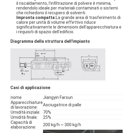
il riscaldamento, l'infiltrazione di polvere è minima,
rendendolo ideale per materiali contaminati o sistemi
che richiedono il recupero di solventi
.
Impronta compatta:
La grande area di trasferimento di
calore per unità di volume effettivo riduce
significativamente le dimensioni dell'apparecchiatura e
i requisiti di spazio dell'edificio
.
Diagramma della struttura dell'impianto
Casi di applicazione
nome
Jiangyin Farsun
Casa
Apparecchiature
Asciugatrice di palle
di lavorazione:
Prodotti
Umidità iniziale:
70%
Umidità finale:
25%
Capacità di
200 kg/h ~ 300 kg/h
Chi siamo
elaborazione: