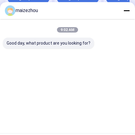
granuli di polveri
leggera
calore
umide sfuse
maizezhou
Casa
Circa noi
Contattaci
Desktop Site
Mappa del sito
Politica sulla privacy
9:02 AM
Qualità
Essiccatore di spruzzo centrifugo ad alta velocità
Fabbrica
cinese.Copyright © 2026 CHANGZHOU XIAOLI DRYING EQUIPMENT
Good day, what product are you looking for?
CO., LTD. All Rights Reserved.