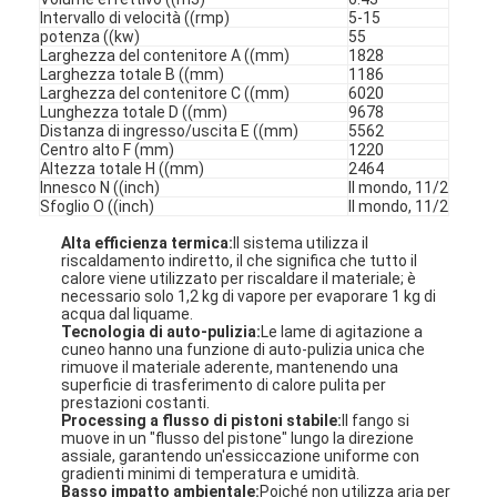
Intervallo di velocità ((rmp)
5-15
potenza ((kw)
55
Larghezza del contenitore A ((mm)
1828
Larghezza totale B ((mm)
1186
Larghezza del contenitore C ((mm)
6020
Lunghezza totale D ((mm)
9678
Distanza di ingresso/uscita E ((mm)
5562
Centro alto F (mm)
1220
Altezza totale H ((mm)
2464
Innesco N ((inch)
Il mondo, 11/2
Sfoglio O ((inch)
Il mondo, 11/2
Alta efficienza termica:
Il sistema utilizza il
riscaldamento indiretto, il che significa che tutto il
calore viene utilizzato per riscaldare il materiale; è
necessario solo 1,2 kg di vapore per evaporare 1 kg di
acqua dal liquame
.
Tecnologia di auto-pulizia:
Le lame di agitazione a
cuneo hanno una funzione di auto-pulizia unica che
rimuove il materiale aderente, mantenendo una
superficie di trasferimento di calore pulita per
prestazioni costanti
.
Processing a flusso di pistoni stabile:
Il fango si
muove in un "flusso del pistone" lungo la direzione
assiale, garantendo un'essiccazione uniforme con
gradienti minimi di temperatura e umidità
.
Basso impatto ambientale:
Poiché non utilizza aria per