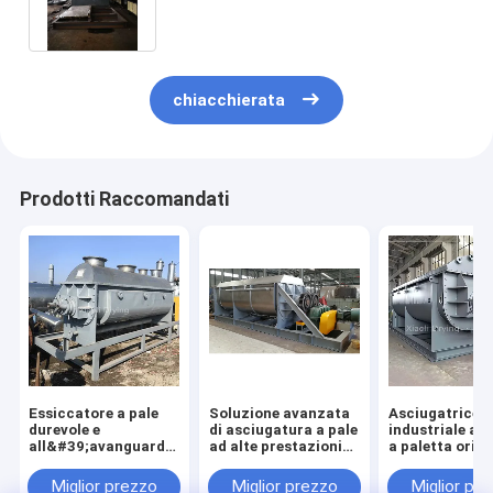
chiacchierata
Prodotti Raccomandati
Essiccatore a pale
Soluzione avanzata
Asciugatrice
durevole e
di asciugatura a pale
industriale av
all&#39;avanguardia
ad alte prestazioni
a paletta oriz
Soluzione per la
per materiali
Asciugatrice a
lavorazione di
dell&#39;industria
trasferimento 
Miglior prezzo
Miglior prezzo
Miglior pr