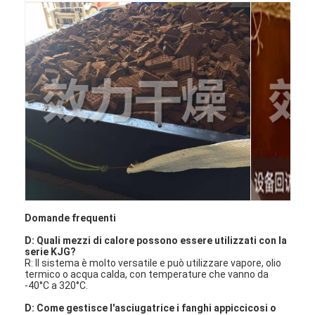
Aria calda Oven Dryer
Miscelatore orizzontale del nastro
Frantoio universale
Macchina per la frantumazione superfina
tipo miscelatore di v della polvere
Miscelatore del recipiente di IBC
Asciugatrice industriale
Domande frequenti
Macchina più asciutta istantanea
D: Quali mezzi di calore possono essere utilizzati con la
serie KJG?
Essiccatore della pagaia
R: Il sistema è molto versatile e può utilizzare vapore, olio
termico o acqua calda, con temperature che vanno da
-40°C a 320°C
.
Macchina dell'essiccazione sotto vuoto
D: Come gestisce l'asciugatrice i fanghi appiccicosi o