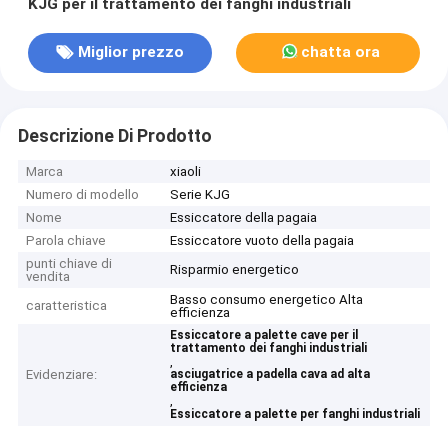
KJG per il trattamento dei fanghi industriali
Miglior prezzo
chatta ora
Descrizione Di Prodotto
Marca
xiaoli
Numero di modello
Serie KJG
Nome
Essiccatore della pagaia
Parola chiave
Essiccatore vuoto della pagaia
punti chiave di
Risparmio energetico
vendita
Basso consumo energetico Alta
caratteristica
efficienza
Essiccatore a palette cave per il
trattamento dei fanghi industriali
,
Evidenziare:
asciugatrice a padella cava ad alta
efficienza
,
Essiccatore a palette per fanghi industriali