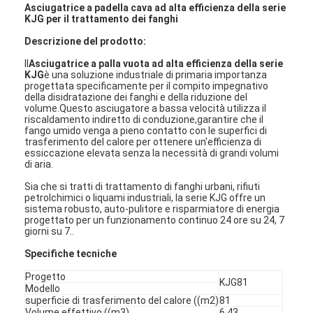
Asciugatrice a padella cava ad alta efficienza della serie
KJG per il trattamento dei fanghi
Descrizione del prodotto:
Il
Asciugatrice a palla vuota ad alta efficienza della serie
KJG
è una soluzione industriale di primaria importanza
progettata specificamente per il compito impegnativo
della disidratazione dei fanghi e della riduzione del
volume
.
Questo asciugatore a bassa velocità utilizza il
riscaldamento indiretto di conduzione,garantire che il
fango umido venga a pieno contatto con le superfici di
trasferimento del calore per ottenere un'efficienza di
essiccazione elevata senza la necessità di grandi volumi
di aria
.
Sia che si tratti di trattamento di fanghi urbani, rifiuti
petrolchimici o liquami industriali, la serie KJG offre un
sistema robusto, auto-pulitore e risparmiatore di energia
progettato per un funzionamento continuo 24 ore su 24, 7
giorni su 7.
.
Specifiche tecniche
Progetto
KJG81
Modello
superficie di trasferimento del calore ((m2)
81
Volume effettivo ((m3)
6.43