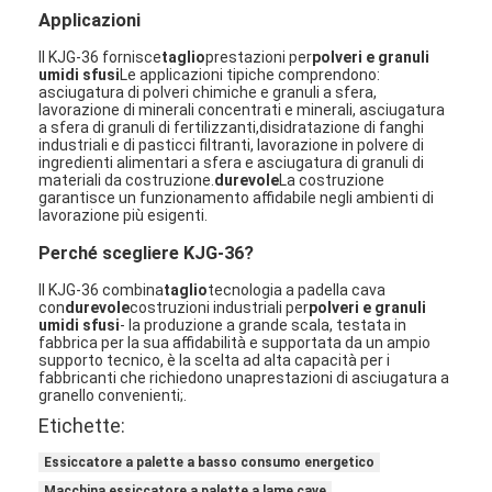
Aria calda Oven Dryer
Applicazioni
Il KJG-36 fornisce
taglio
prestazioni per
polveri e granuli
Miscelatore orizzontale del nastro
umidi sfusi
Le applicazioni tipiche comprendono:
asciugatura di polveri chimiche e granuli a sfera,
Frantoio universale
lavorazione di minerali concentrati e minerali, asciugatura
a sfera di granuli di fertilizzanti,disidratazione di fanghi
industriali e di pasticci filtranti, lavorazione in polvere di
Macchina per la frantumazione superfina
ingredienti alimentari a sfera e asciugatura di granuli di
materiali da costruzione.
durevole
La costruzione
garantisce un funzionamento affidabile negli ambienti di
tipo miscelatore di v della polvere
lavorazione più esigenti.
Perché scegliere KJG-36?
Miscelatore del recipiente di IBC
Il KJG-36 combina
taglio
tecnologia a padella cava
Asciugatrice industriale
con
durevole
costruzioni industriali per
polveri e granuli
umidi sfusi
- la produzione a grande scala, testata in
fabbrica per la sua affidabilità e supportata da un ampio
Macchina più asciutta istantanea
supporto tecnico, è la scelta ad alta capacità per i
fabbricanti che richiedono unaprestazioni di asciugatura a
granello convenienti;.
Essiccatore della pagaia
Etichette:
Macchina dell'essiccazione sotto vuoto
Essiccatore a palette a basso consumo energetico
Macchina essiccatore a palette a lame cave