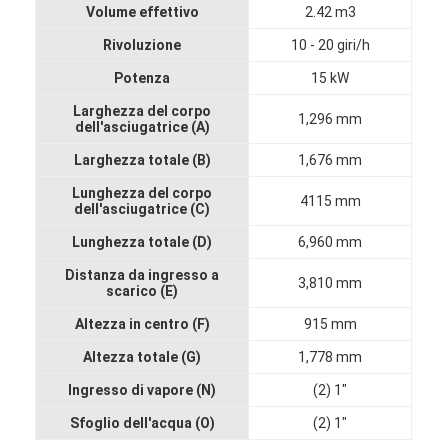
Volume effettivo
2.42 m3
Fatory Tour
Rivoluzione
10 - 20 giri/h
Controllo di qualità
Potenza
15 kW
Contattaci
Larghezza del corpo
1,296 mm
dell'asciugatrice (A)
notizie
Larghezza totale (B)
1,676 mm
Lunghezza del corpo
Tutti i casi
4115 mm
dell'asciugatrice (C)
Lunghezza totale (D)
6,960 mm
Distanza da ingresso a
Essiccatore di spruzzo centrifugo ad alta velocità
3,810 mm
scarico (E)
Altezza in centro (F)
915 mm
Essiccatore a letto fluidizzato di vibrazione
Altezza totale (G)
1,778 mm
Essiccatore di vuoto di microonda
Ingresso di vapore (N)
(2) 1"
Essiccatore di spruzzo di pressione
Sfoglio dell'acqua (O)
(2) 1"