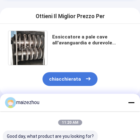
Ottieni Il Miglior Prezzo Per
Essiccatore a pale cave
all'avanguardia e durevole
Soluzione per la lavorazione di
granuli di polveri umide sfuse
chiacchierata
maizezhou
Prodotti Raccomandati
11:20 AM
Good day, what product are you looking for?