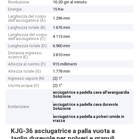
Rivoluzione
10-20 giri al minuto
Energia
15 Kw
Larghezza del corpo
1.296 mm
dell'asciugatrice (A)
Larghezza totale (B)
1.676 mm
Lunghezza del corpo
4.115 mm
dell'asciugatrice (C)
Lunghezza totale (D)
6.960 mm
Distanza ingresso-
3.810 mm
scarico (E)
Altezza al centro (F)
915 millimetri
Altezza totale (G)
1.778 mm
Ingresso vapore (N)
(2) 1"
Uscita acqua (O)
(2) 1"
asciugatrice a padella cava all'avanguardia
Soluzione
,
asciugatrice a padella cava durevole
Evidenziare:
Soluzione
,
asciugatrice a padella a polveri umide in
vrazza
KJG-36 asciugatrice a palla vuota a
taglio durevole per polveri e granuli