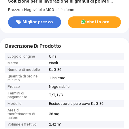
Soluzione per la lavorazione di granuli di polveri
umide sfuse
Prezzo：Negoziabile
MOQ：1 insieme
Miglior prezzo
chatta ora
Descrizione Di Prodotto
Luogo di origine
Cina
Marca
xiaoli
Numero di modello
KJG-36
Quantità di ordine
1 insieme
minimo
Prezzo
Negoziabile
Termini di
T/T, L/C
pagamento
Modello
Essiccatore a pale cave KJG-36
Area di
trasferimento di
36 mq
calore
Volume effettivo
2,42 m³