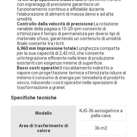
con ingranaggi di precisione garantisce un
funzionamento continuo e affidabile durante
l'elaborazione di alimenti di massa densi e ad alta
umidità.
Controllo della velocità di precisione:
La rotazione
variabile della pagaia a 10-20 rpm consente di
ottimizzare il tempo di permanenza per diversi tipi di
materiale sfuso, garantendo un contenuto di umidità
finale coerente tra i lotti.
6,960 mm Impressione totale:
Lunghezza compatta
per la sua capacità di 2,42 m3, che consente
un'integrazione efficiente nelle linee di produzione
esistenti con esigenze minime di superficie.
Bassi costi operativi:
Il riscaldamento indiretto a
vapore con progettazione termica ottimizzata riduce al
minimo il consumo di energia per tonnellata di prodotto
secco, riducendo i costi operativi nelle operazioni di
trasformazione a granel.
Specifiche tecniche
Casa
KJG-36 asciugatrice a
Modello
Prodotti
palla cava
Area di trasferimento di
36 m2
Chi siamo
calore