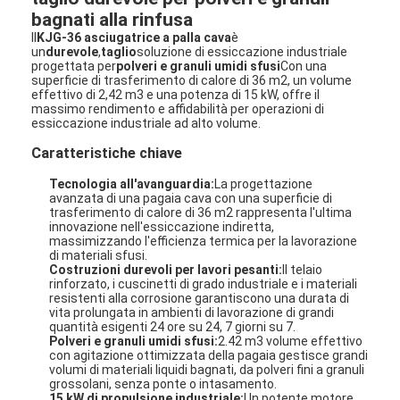
bagnati alla rinfusa
Il
KJG-36 asciugatrice a palla cava
è
un
durevole
,
taglio
soluzione di essiccazione industriale
progettata per
polveri e granuli umidi sfusi
Con una
superficie di trasferimento di calore di 36 m2, un volume
effettivo di 2,42 m3 e una potenza di 15 kW, offre il
massimo rendimento e affidabilità per operazioni di
essiccazione industriale ad alto volume.
Caratteristiche chiave
Tecnologia all'avanguardia:
La progettazione
avanzata di una pagaia cava con una superficie di
trasferimento di calore di 36 m2 rappresenta l'ultima
innovazione nell'essiccazione indiretta,
massimizzando l'efficienza termica per la lavorazione
di materiali sfusi.
Costruzioni durevoli per lavori pesanti:
Il telaio
rinforzato, i cuscinetti di grado industriale e i materiali
resistenti alla corrosione garantiscono una durata di
vita prolungata in ambienti di lavorazione di grandi
quantità esigenti 24 ore su 24, 7 giorni su 7.
Polveri e granuli umidi sfusi:
2.42 m3 volume effettivo
con agitazione ottimizzata della pagaia gestisce grandi
volumi di materiali liquidi bagnati, da polveri fini a granuli
grossolani, senza ponte o intasamento.
15 kW di propulsione industriale:
Un potente motore